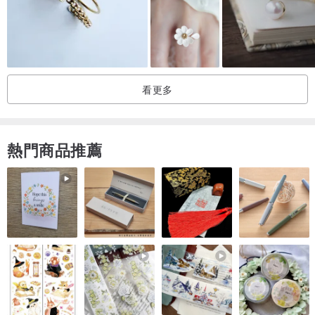
滿月戒指因為圓形看起來像滿月。
我開始以比橢圓形更容易獲得的價格製作它。
看更多
滿月戒指推薦
・我想要一個存在感小的石戒指
熱門商品推薦
・我正在尋找均碼戒指
・我喜歡古董設計的戒指
・我喜歡圓頂形的凸圓形石
・我想要一個合理的價格，因為它不必像橢圓形那麼大。
・我在找疊環
戒指材質 Vermeil
戒指尺寸均碼
石材尺寸 6mm