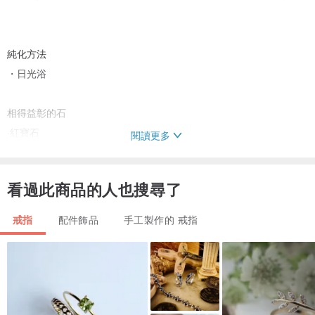
純化方法
・日光浴
相得益彰的石
·紅寶石
閱讀更多
·青金石
・拉長石
看過此商品的人也搜尋了
適合堆疊的石
戒指
配件飾品
手工製作的 戒指
・拉長石
·青金石
・金紅石
·紅寶石
·藍寶石