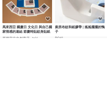
馬來西亞 國慶日 文化日 與自己國
廚房布紋和紙膠帶 | 搖搖擺擺的鴨
家情感的連結 節慶時貼紋身貼紙
子
展權官方文創商店- toki
BOKI
HK$ 42.5
HK$ 63.4
我要排隊
了解品牌
愛書人的閱讀書燈 閱讀小書燈禮
泡泡裡的世界5(日本和紙、 亮面