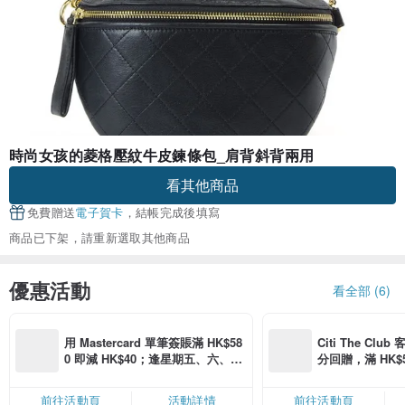
時尚女孩的菱格壓紋牛皮鍊條包_肩背斜背兩用
看其他商品
免費贈送
電子賀卡
，結帳完成後填寫
商品已下架，請重新選取其他商品
優惠活動
看全部 (6)
用 Mastercard 單筆簽賬滿 HK$58
Citi The Club
0 即減 HK$40；逢星期五、六、日
分回贈，滿 HK$580
滿 HK$880 即減 HK$80（名額有
Coins（名額
限，額滿即止，僅限「常用信用
前往活動頁
活動詳情
前往活動頁