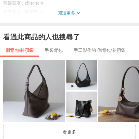
背帶高度：(約)44cm
鍊條高度：(約)53cm
閱讀更多
收納：內層拉鍊袋x1+內層小物層x1
重量：375g
看過此商品的人也搜尋了
開口方式：拉鍊
其它配件：La Poche Secrete防塵收納布套x1+鍊帶x1
側背包/斜孭袋
手袋背包
手工製作的 側背包/斜孭袋
可否放置A4資料：否
貼心提醒注意事項
1.商品拍攝時因受環境與光線的影響，顏色表現會與實品有些許誤
差，或因各人螢幕顯示器略有差異，實際顏色以實品為準。
2.上方尺寸標示僅供參考，實際尺寸以實品為準。
看更多