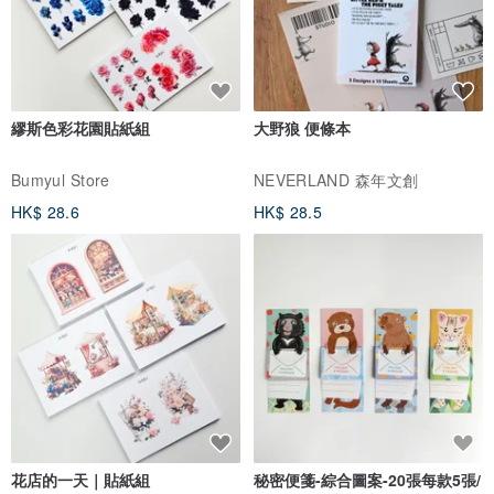
繆斯色彩花園貼紙組
大野狼 便條本
Bumyul Store
NEVERLAND 森年文創
HK$ 28.6
HK$ 28.5
花店的一天｜貼紙組
秘密便箋-綜合圖案-20張每款5張/