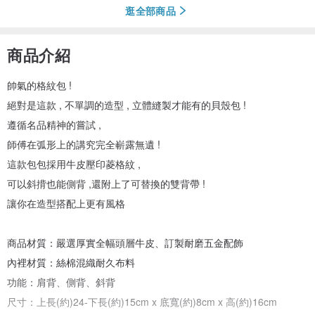
逛全部商品
商品介紹
帥氣的格紋包 !
絕對是這款 , 不單調的造型 , 立體縫製才能有的貝殼包 !
遵循名品精神的嘗試 ,
師傅在弧形上的講究完全嶄露無遺 !
這款包包採用牛皮壓印菱格紋 ,
可以斜揹也能側背 ,還附上了可替換的雙背帶 !
讓你在造型搭配上更有風格
商品材質：嚴選厚實全幅頭層牛皮、訂製耐磨五金配飾
內裡材質：絲棉混織耐久布料
功能：肩背、側背、斜背
尺寸：上長(約)24-下長(約)15cm x 底寬(約)8cm x 高(約)16cm