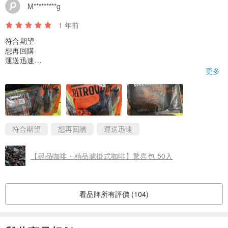
M*********g
---------------------------------------------------------
【Tips】＊勿放置在陽光直射與潮濕處
1 年前
＊包裝拆封後，請儘速使用完畢，以防變質
符合期望
想再回購
＊有效期限及商品成分皆標示於包裝上
運送迅速
＊不適用於7天鑑賞期
更多
符合期望
想再回購
運送迅速
【尋品咖啡・精品濾掛式咖啡】驚喜包 50入
看品牌所有評價 (104)
.