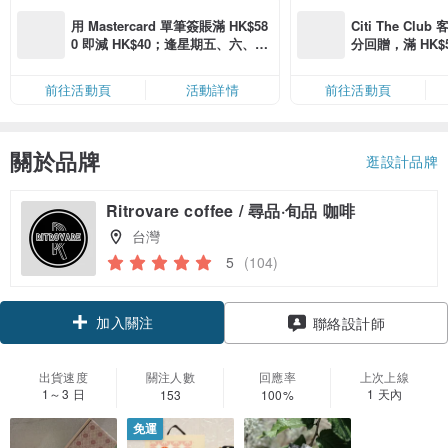
用 Mastercard 單筆簽賬滿 HK$58
Citi The Club
0 即減 HK$40；逢星期五、六、日
分回贈，滿 HK$580
滿 HK$880 即減 HK$80（名額有
Coins（名額
限，額滿即止，僅限「常用信用
前往活動頁
活動詳情
前往活動頁
卡」結帳）
關於品牌
逛設計品牌
Ritrovare coffee / 尋品·旬品 咖啡
台灣
5
(104)
加入關注
聯絡設計師
出貨速度
關注人數
回應率
上次上線
1～3 日
1 天內
153
100%
免運