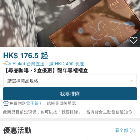
HK$ 176.5 起
Pinkoi 台灣直送 - 滿 HKD 490 免運
【尋品咖啡・2盒優惠】龍年尋禮禮盒
我要排隊
免費贈送
電子賀卡
，結帳完成後填寫
此商品目前沒現貨，你可以按「我要排隊」，當有貨會主動發信通知你
優惠活動
看全部 (7)