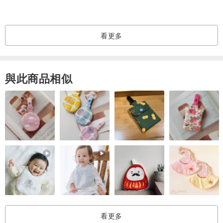
●阿里山 鄒築園SL34
風味：柑橘、烏梅、烏龍茶、焦糖。
看更多
●耶加雪菲 日曬
風味：莓果、李子、蔓越莓、焦糖。
●涅里產區 齊拉瓦木魯魯處理廠 AA
與此商品相似
風味：柑橘、李子、蘋果、葡萄、烏龍茶、番茄。
● 衣索比亞 西達摩獅子王 日曬
風味：莓果、蔓越莓、葡萄乾、焦糖。
●巴西 日曬
風味：果乾、巧克力、焦糖、堅果。
---------------------------------------------------------
由 尋品•旬品咖啡（Ritrovare Coffee）
烘焙師、店主 黃宥澄 親自烘焙打造。
* 2025 WCE 世界盃烘豆大賽台灣選拔賽｜冠軍
看更多
* 2025 WCRC 世界烘豆賽｜亞軍