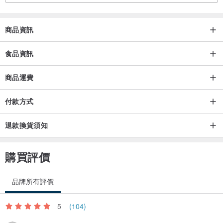
我們堅持自家選豆、烘焙
用精準的時間與溫度，把花果香氣與甜度完整保留下來
商品資訊
讓每一杯都是帶著「尋覓風味、品嚐生活」的美好。
食品資訊
【商品規格】
商品運費
R橘杯 x 1入
杯口直徑 5.6CM、杯高8.5CM
付款方式
商品容量： 150ML
商品材質： 玻璃台灣製造 Made in Taiwan
退款換貨須知
熱銷濾掛咖啡成分：100%純研磨咖啡粉
購買評價
重量：10克 ±0.5克 x 8包
保存期限：外包裝標示
品牌所有評價
建議水量：120-180cc·
可依造個人喜好調整水量、咖啡濃淡度
5
(104)
保存方式：請放置陰涼處．拆封後請儘速沖泡飲用