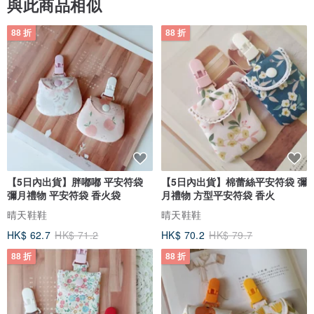
與此商品相似
88 折
88 折
【5日內出貨】胖嘟嘟 平安符袋
【5日內出貨】棉蕾絲平安符袋 彌
彌月禮物 平安符袋 香火袋
月禮物 方型平安符袋 香火
晴天鞋鞋
晴天鞋鞋
HK$ 62.7
HK$ 71.2
HK$ 70.2
HK$ 79.7
88 折
88 折