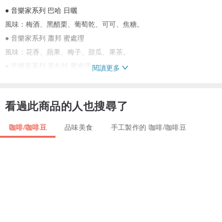
● 音樂家系列 巴哈 日曬
風味：梅酒、黑醋栗、葡萄乾、可可、焦糖。
● 音樂家系列 蕭邦 蜜處理
風味：花香、蘋果、梅子、甜瓜、果茶。
● 音樂家系列 莫札特 蜜處理
閱讀更多
風味：香檳葡萄、蔓越莓、伯爵紅茶、柑橘、檸檬。
● 音樂家系列 貝多芬 水洗
看過此商品的人也搜尋了
風味：香檳葡萄、伯爵紅茶、哈密瓜、蘋果。
咖啡/咖啡豆
品味美食
手工製作的 咖啡/咖啡豆
〖 台灣精選款 〗八款各1包
●阿里山梅山 科子林咖啡莊園
風味：葡萄、梅子、柑橘、高山茶、焦糖。
●阿里山梅山 青葉咖啡莊園
風味：柑橘、蘋果、高山茶、烏梅、焦糖。
●阿里山 鄒築園Typica
風味：柑橘、蘋果、李子、焦糖。