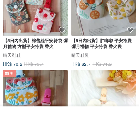
【5日內出貨】棉蕾絲平安符袋 彌
【5日內出貨】胖嘟嘟 平安符袋
月禮物 方型平安符袋 香火
彌月禮物 平安符袋 香火袋
晴天鞋鞋
晴天鞋鞋
HK$ 70.2
HK$ 79.7
HK$ 62.7
HK$ 71.2
88 折
我要排隊
加入收藏
了解品牌