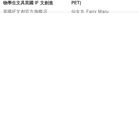
物學生文具英國 IF 文創進
PET)
英國IF文創官方旗艦店
仙女丸 Fairy Maru
HK$ 174.2
HK$ 99.7
我要排隊
了解品牌
【情話手工日曆】情人節禮物/告
奧黛麗風格 PET 和紙膠帶 (一循
白禮物/紀念日禮物/客製化禮物
環)
一年創意工作室
HERZRAUM
HK$ 335.9
HK$ 98.9
85 折