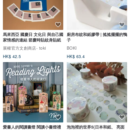
馬來西亞 國慶日 文化日 與自己國
廚房布紋和紙膠帶 | 搖搖擺擺的鴨
家情感的連結 節慶時貼紋身貼紙
子
展權官方文創商店- toki
BOKI
HK$ 42.5
HK$ 63.4
愛書人的閱讀書燈 閱讀小書燈禮
泡泡裡的世界5(日本和紙、 亮面