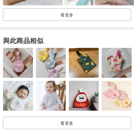
／關於刻字／
看更多
此款式無刻字服務
／關於保養／
與此商品相似
我們選用的皮革油脂度相當高，保持乾燥是保養皮夾的不二法門，三
個月至半年使用皮革保養油，薄薄一層擦拭即可。
皮革盡量不要碰水、油，若不慎遇水沾濕，請盡速使用乾布擦乾，並
放置通風處陰乾，不可使用吹風機或太陽直射處曬乾，待自然陰乾
後，請再上一層保養油。
我們也有提供免費保養服務，以及五金維修處理，您可以安心使用。
／關於鑑賞期／
※請保持商品全新勿使用，在購買前考慮清楚，也可利用站內信與設計
師詳細溝通後再購買，省下你我的寶貴時間。
看更多
／關於注意事項／