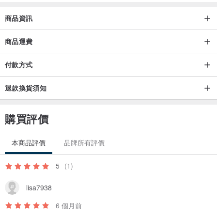
商品資訊
1. 每個螢幕顯示器所呈現的商品照會產生色差，顏色請以實際作品為
主
商品運費
2. 設計管出貨時間為周一至周五，如遇例假日不出貨喔
付款方式
3. 站內信回覆時間，為10:00~20:00，因設計師每日都在製作與設計
作品，無法即時回覆站內信，還請見諒
退款換貨須知
4. 每個作品手工製作，無法完全一模一樣，多少會有製作痕跡與縫線
不正，屬於正常現象，並非瑕疵
購買評價
本商品評價
品牌所有評價
5
(1)
lisa7938
6 個月前