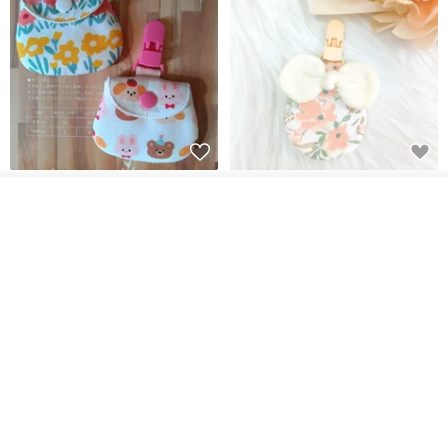
【5日內出貨】胖嘟嘟 平安符袋
水彩花園。平安符袋 (可繡名字)
彌月禮物 平安符袋 香火袋
我要排隊
加入收藏
了解品牌
QQ rabbit 手工嬰幼兒精品 彌月禮盒
晴天鞋鞋
HK$ 62.7
HK$ 71.2
HK$ 68.4
88 折
88 折