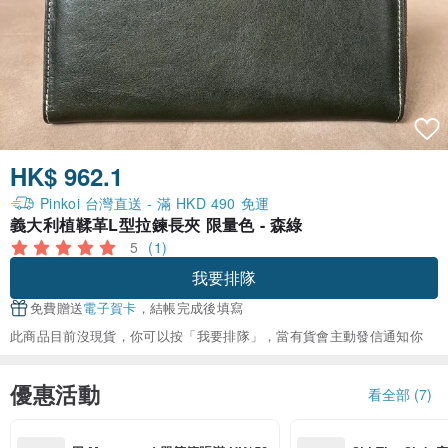
HK$ 962.1
Pinkoi 台灣直送 - 滿 HKD 490 免運
義大利植鞣革L型拉鍊長夾 限量色 - 森綠
5
(1)
我要排隊
免費贈送
電子賀卡
，結帳完成後填寫
此商品目前沒現貨，你可以按「我要排隊」，當有貨會主動發信通知你
優惠活動
看全部 (7)