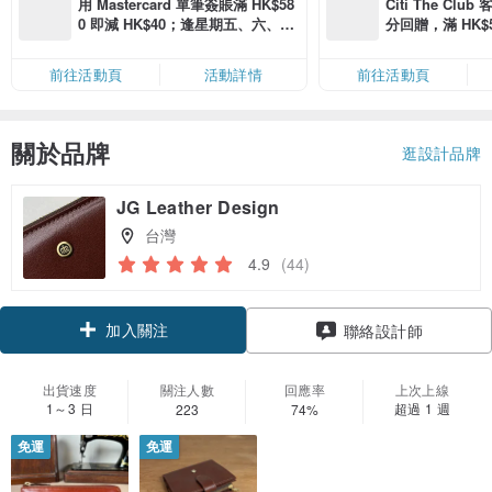
用 Mastercard 單筆簽賬滿 HK$58
Citi The Club
0 即減 HK$40；逢星期五、六、日
分回贈，滿 HK$580
滿 HK$880 即減 HK$80（名額有
Coins（名額
限，額滿即止，僅限「常用信用
前往活動頁
活動詳情
前往活動頁
卡」結帳）
關於品牌
逛設計品牌
JG Leather Design
台灣
4.9
(44)
加入關注
聯絡設計師
出貨速度
關注人數
回應率
上次上線
1～3 日
超過 1 週
223
74%
免運
免運