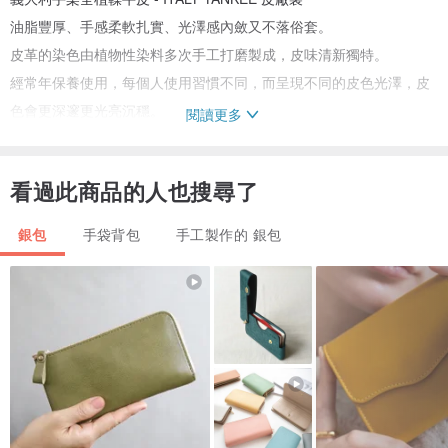
油脂豐厚、手感柔軟扎實、光澤感內斂又不落俗套。
皮革的染色由植物性染料多次手工打磨製成，皮味清新獨特。
經常年保養使用，每個人使用習慣不同，而呈現不同的皮色光澤，皮
色會更深邃更光亮沉穩。
閱讀更多
貼心提醒 : 皮革表面處理為天然手工製成，由於皮面較少修飾、無塗
看過此商品的人也搜尋了
層，表面留著原始牛皮之紋路，牛頸紋、傷疤、蟲咬，皆是獨一無二
的天然配置，若您會介意紋路呈現問題，請勿下單
銀包
手袋背包
手工製作的 銀包
／關於拉鍊／
YKK拉鍊
滑順好拉不刮手。
／關於縫線／
選用進口邦迪線，耐磨抗拉扯