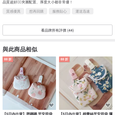
品質超好👍🏻夾層配置、厚度大小都非常優！
質感優異
想再回購
服務貼心
運送迅速
看品牌所有評價 (44)
與此商品相似
88 折
88 折
【5日內出貨】胖嘟嘟 平安符袋
【5日內出貨】棉蕾絲平安符袋 彌