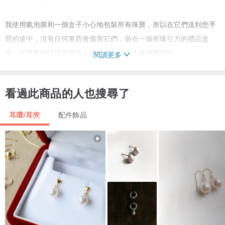
我使用氣泡膜和一個盒子小心地包裝所有珠寶，所以在它們送到您手
臂的途中，沒有任何東西會傷害它們，裝在一個有吸引力的禮品盒
中，您會覺得送給您愛的人或留給自己的人會感覺很好。
閱讀更多
詳情請查看店鋪政策頁面。
看過此商品的人也搜尋了
請隨時通過給我發消息直接與我聯繫。
感謝您訪問我的商店，請盡快回來，我每天都會添加新商品。
耳環/耳夾
配件飾品