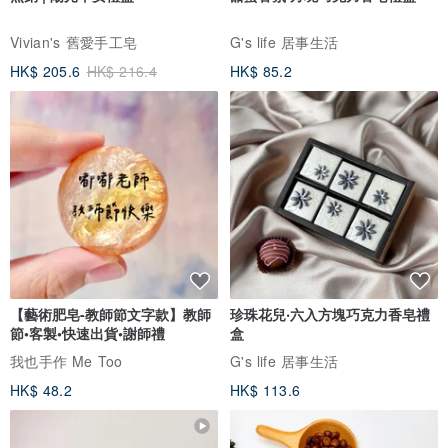
Vivian's 舊愛手工皂
G's life 居事生活
HK$ 205.6
HK$ 216.4
HK$ 85.2
【藝術肥皂-教師節文字款】教師
珍珠花兒‧六入方塊巧克力香皂禮
節•客製•快速出貨•謝師禮
盒
我也手作 Me Too
G's life 居事生活
HK$ 48.2
HK$ 113.6