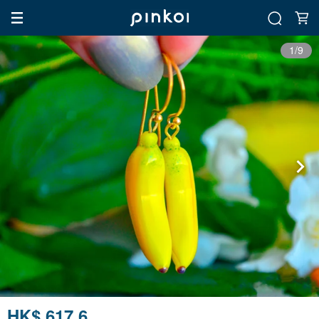
1/9
HK$ 617.6