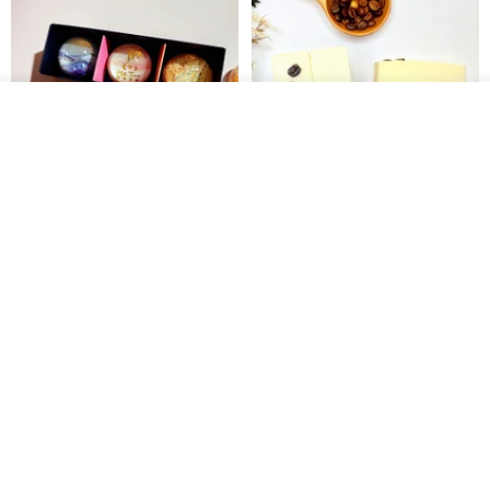
我要排隊
了解品牌
【禮物】為您訂製款•可客製
【24h出貨】原粹咖啡∣杏核乳木
•LOGO•文字•胺基酸寶石皂
蜂蜜牛奶皂 畢業禮物 謝師禮盒
我也手作 Me Too
Wow Hsu 哇許創意皂研室
HK$ 51.3
HK$ 76.9
免運