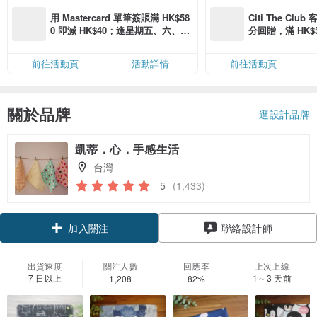
用 Mastercard 單筆簽賬滿 HK$58
Citi The Club
0 即減 HK$40；逢星期五、六、日
分回贈，滿 HK$580
滿 HK$880 即減 HK$80（名額有
Coins（名額
限，額滿即止，僅限「常用信用
前往活動頁
活動詳情
前往活動頁
卡」結帳）
關於品牌
逛設計品牌
凱蒂．心．手感生活
台灣
5
(1,433)
加入關注
聯絡設計師
出貨速度
關注人數
回應率
上次上線
7 日以上
1～3 天前
1,208
82%