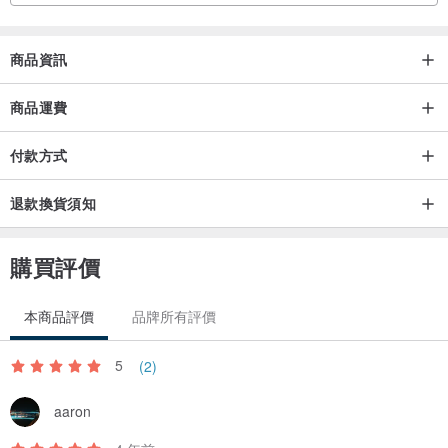
■二重紗布料的特性是越洗越柔軟，因此建議您每次清洗後，先拉住兩
商品資訊
個角邊甩一下，再夾起風乾，手帕就可以保持平整囉^^
商品運費
■所有商品都是Katie踩著縫紉車一針一線縫製出來的
付款方式
手工製作，難免會有車線不夠筆直、平整，尺寸略有落差(1~2㎝)的情
形發生
退款換貨須知
我想，這是手作品特有的溫度，還請您務必將此點列入購買的考量因
素中喔! ^^
購買評價
■製作日程為付款確定後隔日起算14個工作日(不包含假日)。
本商品評價
品牌所有評價
5
(2)
aaron