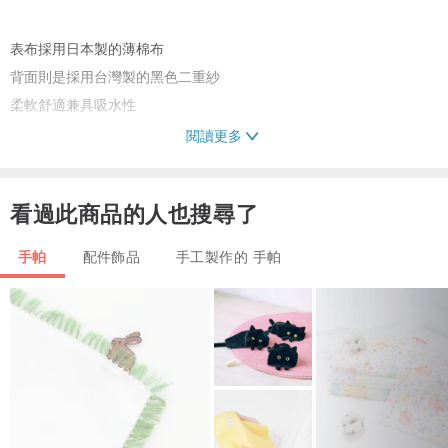
表布採用日本製的薄棉布
背面則是採用台灣製的黑色二重紗
柔軟舒適兼具吸水性
閱讀更多
二重紗，是常使用在嬰幼兒用品的布料
相較於一般棉布
看過此商品的人也搜尋了
二重紗更加柔軟親膚，吸水性也較棉布來得更好
而且紗布的特性是「越洗越柔軟」
手帕
配件飾品
手工製作的 手帕
非常適合用來擦拭臉部肌膚哦
摺疊後放在口袋裡隨身攜帶使用，
流汗時、洗手後，掏出手帕擦拭，
可減少面紙、擦手紙的使用，
一起環保愛地球!
＊＊＊＊＊＊＊＊＊＊＊＊＊＊＊＊