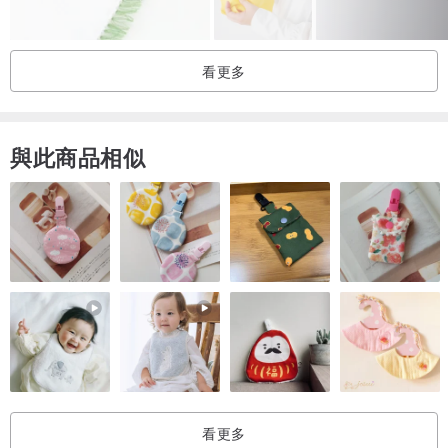
■尺寸：26CM × 26CM
看更多
＊純手工製作，因此尺寸可能會有1~2公分的誤差喔。
■材質：表布→日本製薄棉布 / 底布→台灣製二重紗
與此商品相似
＊＊＊＊＊＊＊＊＊＊＊＊＊＊＊＊
★小提醒
■照片均為實品拍攝，但仍可能會有無法避免的色差。
■因為布料剪裁關係，因此成品的圖案與分布不會與照片完全相同。
■因為二重紗布料十分柔軟，縫製過程中，容易被拉扯到，因此圖案排
看更多
列可能無法保持筆直喔，還請見諒^^