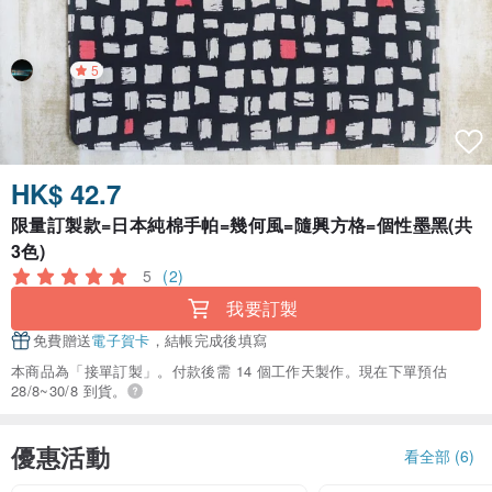
5
HK$ 42.7
限量訂製款=日本純棉手帕=幾何風=隨興方格=個性墨黑(共
3色)
5
(2)
我要訂製
免費贈送
電子賀卡
，結帳完成後填寫
本商品為「接單訂製」。付款後需 14 個工作天製作。現在下單預估
28/8~30/8 到貨。
優惠活動
看全部 (6)