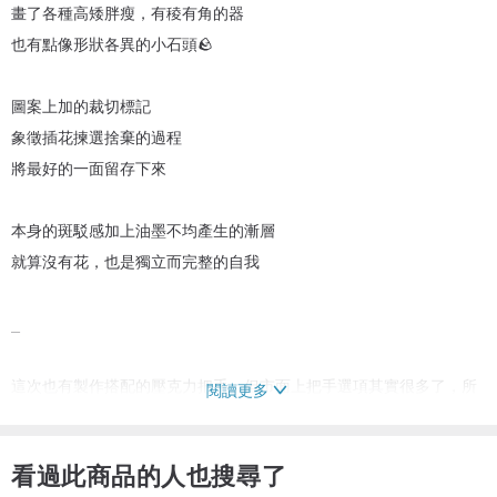
畫了各種高矮胖瘦，有稜有角的器
也有點像形狀各異的小石頭🪨
圖案上加的裁切標記
象徵插花揀選捨棄的過程
將最好的一面留存下來
本身的斑駁感加上油墨不均產生的漸層
就算沒有花，也是獨立而完整的自我
_
這次也有製作搭配的壓克力把手，但市面上把手選項其實很多了，所
閱讀更多
以我配合花器主題與壓克力的透明質感，做了比較特別的嘗試，選用
了波浪的紋理的壓克力塊。
看過此商品的人也搜尋了