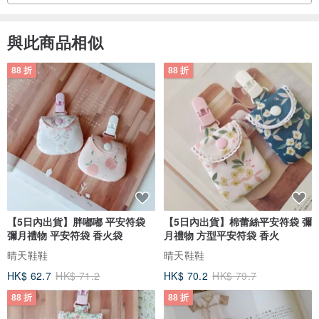
與此商品相似
88 折
88 折
【5日內出貨】胖嘟嘟 平安符袋
【5日內出貨】棉蕾絲平安符袋 彌
彌月禮物 平安符袋 香火袋
月禮物 方型平安符袋 香火
晴天鞋鞋
晴天鞋鞋
HK$ 62.7
HK$ 71.2
HK$ 70.2
HK$ 79.7
88 折
88 折