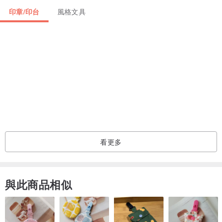
老實說這款把手比較裝飾取向，所以數量沒有做很多，畢竟如果想要
印章/印台
風格文具
精準對位套印會比較不適合。不過一般蓋印還是可以使用，當然當作
可愛裝飾也是可以的。
將它放在書頁上，就像是一灘不小心灑出來的小水窪☺️
_
⧑ vase. 花器 水晶印章
· 含透明片尺寸8 x 13 x 0.3 cm
看更多
· 印章為矽膠材質，共16個圖案
· 繞繩公文信封包裝
與此商品相似
⧑ puddle. 小水窪 水晶印章用壓克力取手
· 尺寸4.5 x 5.3 x 1 cm
· 一組印章限加購一份，不提供單獨購買