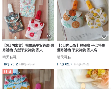
【5日內出貨】棉蕾絲平安符袋 彌
【5日內出貨】胖嘟嘟 平安符袋
月禮物 方型平安符袋 香火
彌月禮物 平安符袋 香火袋
晴天鞋鞋
晴天鞋鞋
HK$ 70.2
HK$ 79.7
HK$ 62.7
HK$ 71.2
88 折
我要排隊
了解品牌