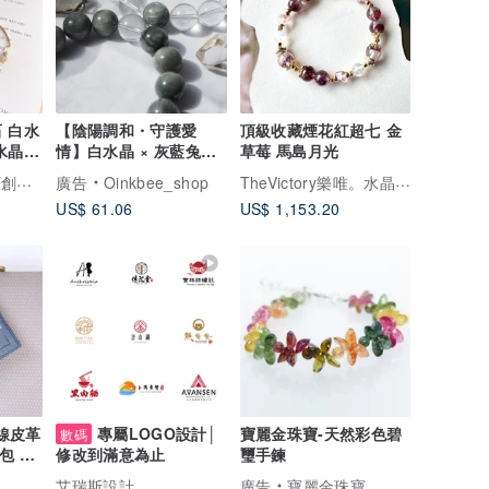
 白水
【陰陽調和・守護愛
頂級收藏煙花紅超七 金
水晶彈
情】白水晶 × 灰藍兔毛
草莓 馬島月光
情侶對鏈 水晶手鍊
U+2646 Studio 原創手作水晶飾品
TheVictory樂唯。水晶珠寶
廣告
Oinkbee_shop
US$ 61.06
US$ 1,153.20
雙線皮革
專屬LOGO設計│
寶麗金珠寶-天然彩色碧
數碼
包 錢
璽手鍊
修改到滿意為止
艾瑞斯設計
廣告
寶麗金珠寶