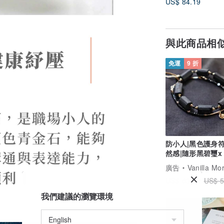
US$ 84.19
與此商品相
免運
9 折
防小人|黑色護身
然感|隨形黑碧璽x
石】
廣告
Vanilla Morning 
US$ 53.72
US$ 5
我們建議的瀏覽環境