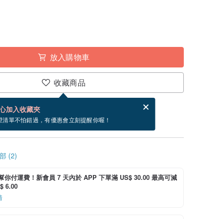
放入購物車
收藏商品
分享，免費幫你寄送電子賀卡。
電子賀卡是什麼？
心加入收藏夾
~8/27 到貨。
望清單不怕錯過，有優惠會立刻提醒你喔！
 (2)
i 幫你付運費！新會員 7 天內於 APP 下單滿 US$ 30.00 最高可減
 6.00
情