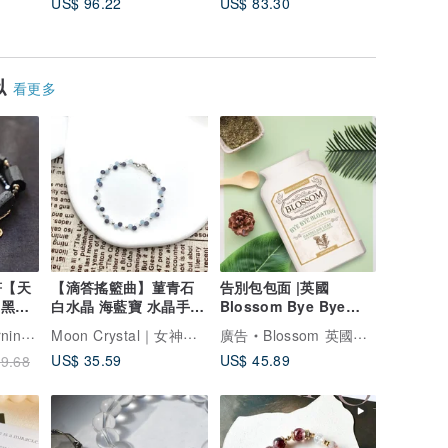
US$ 96.22
US$ 83.30
US$ 106
似
看更多
符【天
【滴答搖籃曲】菫青石
告別包包面 |英國
 黑曜
白水晶 海藍寶 水晶手鏈
Blossom Bye Bye
水晶手鏈 手鍊
Bloating 90粒
Moon Crystal｜女神晶天然水晶手鍊
香草的早上
廣告
Blossom 英國女士專用保健品
US$ 35.59
US$ 45.89
9.68