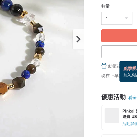
數量
結帳後填寫並
點擊愛
現在下單預估 8/21
加入慾
優惠活動
看全部
Pinko
運費 US$
活動詳