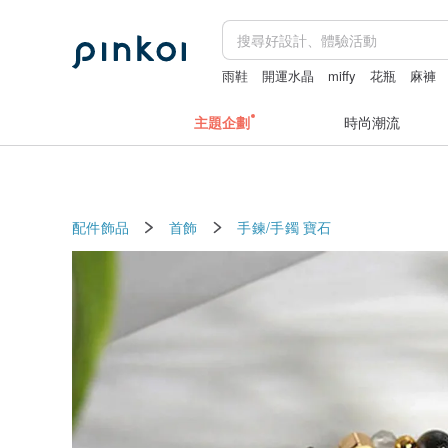
雨鞋
開運水晶
miffy
花瓶
麻褲
主題企劃
時尚潮流
配件飾品
首飾
手鍊/手鐲
寶石