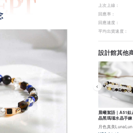
上次上線：
回應率：
回應速度：
平均出貨速度：
設計館其他
晨曦絮語 | A51
晶黑瑪瑙水晶手鍊
月色真美LunaLun