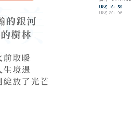
US$ 161.59
US$ 201.98