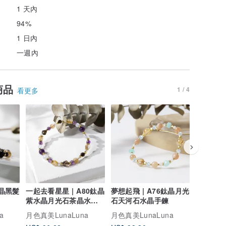
1 天內
94%
1 日內
一週內
商品
1 / 4
看更多
鈦晶黑髮
一起去看星星 | A80鈦晶
夢想起飛 | A76鈦晶月光
流金年華 
紫水晶月光石茶晶水晶
石天河石水晶手鍊
光石白水
手鍊
a
月色真美LunaLuna
月色真美LunaLuna
月色真美L