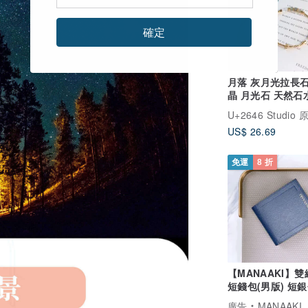
確定
月落 灰月光拉長石
晶 月光石 天然石
性手鍊手環
US$ 26.69
免運
8 折
【MANAAKI】
短錢包(男版) 短銀
夾 卡套
廣告
MANAAKI