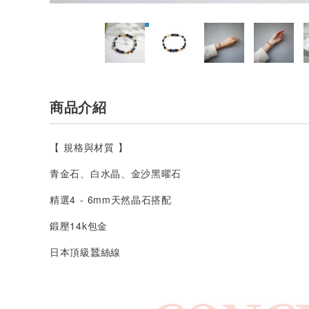
商品介紹
【 規格與材質 】
青金石、白水晶、金沙黑曜石
精選4 - 6mm天然晶石搭配
鍛壓14k包金
日本頂級蠶絲線