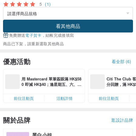
5
(1)
看其他商品
免費贈送
電子賀卡
，結帳完成後填寫
商品已下架，請重新選取其他商品
優惠活動
看全部 (6)
用 Mastercard 單筆簽賬滿 HK$58
Citi The Club
0 即減 HK$40；逢星期五、六、日
分回贈，滿 HK$580
滿 HK$880 即減 HK$80（名額有
Coins（名額
限，額滿即止，僅限「常用信用
前往活動頁
活動詳情
前往活動頁
卡」結帳）
關於品牌
逛設計品牌
黑白小姐