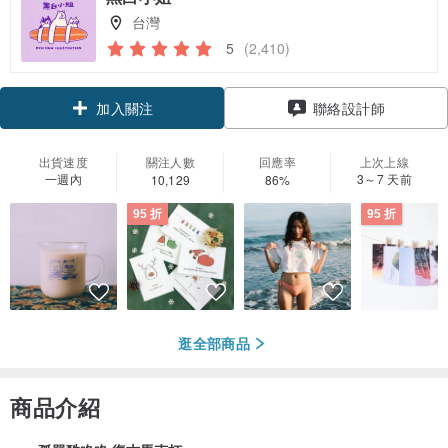
台灣
5
(2,410)
領優惠券
聯絡設計師
加入關注
出貨速度
關注人數
回應率
上次上線
一週內
3～7 天前
10,129
86%
95 折
95 折
逛全部商品
商品介紹