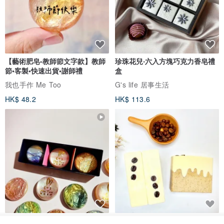
【藝術肥皂-教師節文字款】教師
珍珠花兒‧六入方塊巧克力香皂禮
節•客製•快速出貨•謝師禮
盒
我也手作 Me Too
G's life 居事生活
HK$ 48.2
HK$ 113.6
【禮物】為您訂製款•可客製
【24h出貨】原粹咖啡∣杏核乳木