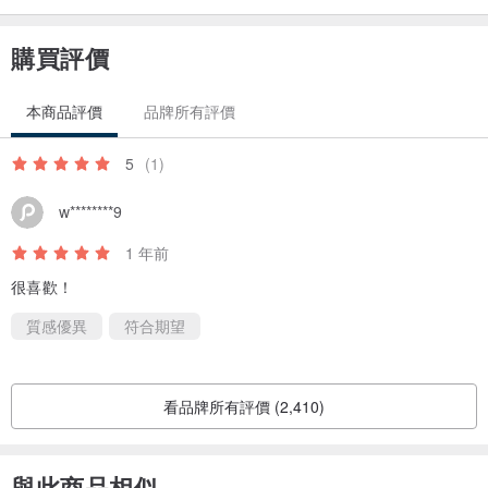
-
購買評價
・關於黑白小姐・
一黑一白的兩個好朋友共同創立，小小的身體做著大大的夢，想要保
本商品評價
品牌所有評價
護地球、保護流浪動物、保護每一個善良而脆弱的靈魂。
「用插畫描繪喜歡的生活樣貌，保持寬闊的心，像山海一樣，自由自
5
(1)
在。」
w********9
想發揮一點點溫柔而堅定的影響力，溫暖世界上那些不那麼美麗的地
方，就像她們對彼此一樣。
1 年前
也想帶給你大大的勇氣，過嚮往的生活，接受自己不完美、世界不完
很喜歡！
美。慢慢的、不用太急的，成為自己喜歡的模樣。
質感優異
符合期望
・我們賣什麼・
明信片｜旅行中的所見所得，成為你我的養分
看品牌所有評價 (2,410)
人像畫｜畫下此時此刻的你，接受好的壞的狀態，那都是自己
插畫周邊｜讓可愛寶貝們在你的生活中，神出鬼沒、無所不在
與此商品相似