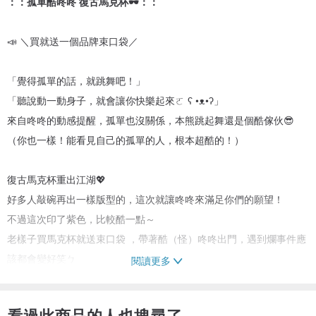
：：孤單酷咚咚 復古馬克杯🕶️：：
📣 ＼買就送一個品牌束口袋／
「覺得孤單的話，就跳舞吧！」
「聽說動一動身子，就會讓你快樂起來ㄛ ʕ •ᴥ•ʔ」
來自咚咚的動感提醒，孤單也沒關係，本熊跳起舞還是個酷傢伙😎
（你也一樣！能看見自己的孤單的人，根本超酷的！）
復古馬克杯重出江湖💖
好多人敲碗再出一樣版型的，這次就讓咚咚來滿足你們的願望！
不過這次印了紫色，比較酷一點～
老樣子買馬克杯就送束口袋 ，帶著酷（怪）咚咚出門，遇到爛事件應
該都會變好笑ㄅ
閱讀更多
看過此商品的人也搜尋了