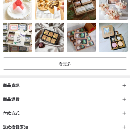
❷ 些微塗料不均為正常現象，手工塗料獨一無二
❸ 搭配軟海綿清洗，杯體乾淨不受傷🧽
❹ 不易卡色卡味道，但盛裝有色飲料還是建議馬上清洗呦
❁ 杯仔尺寸規格
• 材質 優質陶瓷
• 杯口直徑x高 8.5 x 9.9 cm
看更多
• 單色印刷
• 容量 350 ml
商品資訊
❁ 束口袋尺寸規格
商品運費
• 寬 x 長 17 x 21 cm
付款方式
• 厚度：12 安厚實磅數
退款換貨須知