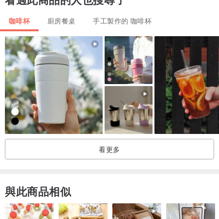
：：關於和孤單共處：：
咖啡杯
廚房餐桌
手工製作的 咖啡杯
今年的主題是和孤單共處。
我一直以來都很害怕孤單的感受，今年特別嚴重，只要一感受到孤
單，就會開始檢討自己哪裡沒做好、開始焦慮、想做點什麼改善孤單
的心情。
經過長時間的自我對話、修復、與他人的談話，慢慢意識到，會不會
有可能孤單其實就是日常的一部份，是一種中性的「狀態」，或許並
沒有好與壞之分ㄋ？
想告訴每一個曾經感到孤單的你，你應該不是一個人ㄛ🌷
看更多
-
與此商品相似
👇🏽特別注意👇🏻
❶ 高溫燒製，耐熱100分