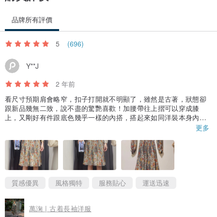
品牌所有評價
5
(696)
Y**J
2 年前
看尺寸預期肩會略窄，扣子打開就不明顯了，雖然是古著，狀態卻
跟新品幾無二致，說不盡的驚艷喜歡！加腰帶往上摺可以穿成膝
上，又剛好有件跟底色幾乎一樣的內搭，搭起來如同洋裝本身內層
延伸到小腿肚，因為個子高穿日本古著洋裝常常卡在尷尬的位置，
更多
只能說跟這件別緻的洋裝是命中註定的相遇。
有機會一定要去台南店面挖寶！
質感優異
風格獨特
服務貼心
運送迅速
萬淗 | 古着長袖洋服