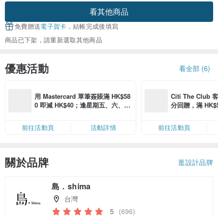
看其他商品
免費贈送
電子賀卡
，結帳完成後填寫
商品已下架，請重新選取其他商品
優惠活動
看全部 (6)
用 Mastercard 單筆簽賬滿 HK$58
Citi The Club
0 即減 HK$40；逢星期五、六、日
分回贈，滿 HK$580
滿 HK$880 即減 HK$80（名額有
Coins（名額
限，額滿即止，僅限「常用信用
前往活動頁
活動詳情
前往活動頁
卡」結帳）
關於品牌
逛設計品牌
島．shima
台灣
5
(696)