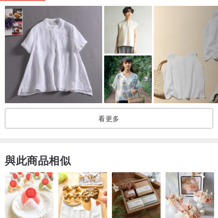
注意事項 /
◆本設計館販售古着服飾，數量皆只有一件，賣場內皆已標明商品平
量尺寸，因此不接受尺寸或個人因素問題退換貨。
◆本設計館商品顏色均已調整為接近實際商品顏色，但由於每部電腦
色彩呈現不同，追求100%無色差吹毛求疵者請勿下標，因此不接受色
彩問題退換貨。
◆本設計館營業額未達開立發票之標準，恕不提供發票。
看更多
◆本設計館部分國家尚未設置國際運費，如需購買請先私訊詢問。
◆商品在不破壞古著風味的前提下已經整理過，請放心下標。
與此商品相似