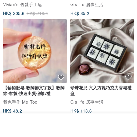
Vivian's 舊愛手工皂
G's life 居事生活
HK$ 205.6
HK$ 216.4
HK$ 85.2
【藝術肥皂-教師節文字款】教師
珍珠花兒‧六入方塊巧克力香皂禮
節•客製•快速出貨•謝師禮
盒
我也手作 Me Too
G's life 居事生活
HK$ 48.2
HK$ 113.6
看其他商品
了解品牌