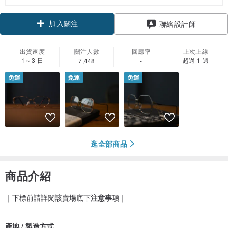
加入關注
聯絡設計師
出貨速度
關注人數
回應率
上次上線
1～3 日
超過 1 週
7,448
-
免運
免運
免運
逛全部商品
商品介紹
｜下標前請詳閱該賣場底下
注意事項
｜
產地 / 製造方式