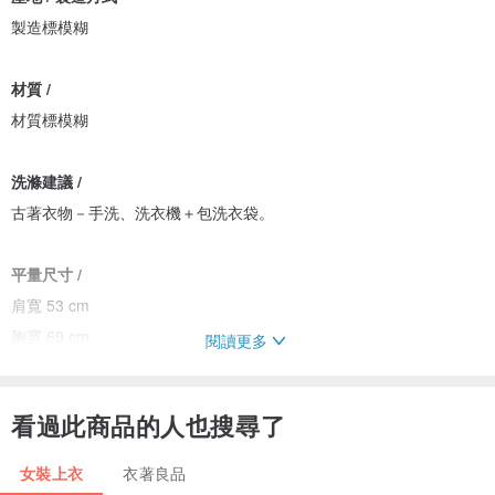
製造標模糊
材質 /
材質標模糊
洗滌建議 /
古著衣物－手洗、洗衣機＋包洗衣袋。
平量尺寸 /
肩寬 53 cm
胸寬 69 cm
閱讀更多
下擺寬 66 cm
全長 55 cm
看過此商品的人也搜尋了
上臂寬 32 cm
袖長 29 cm
女裝上衣
衣著良品
袖口寬 22 cm