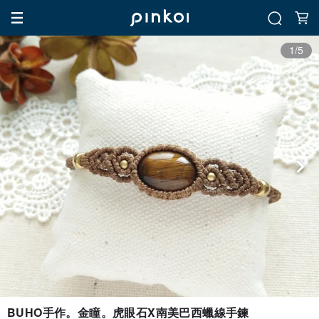
1/5
BUHO手作。金瞳。虎眼石X南美巴西蠟線手鍊