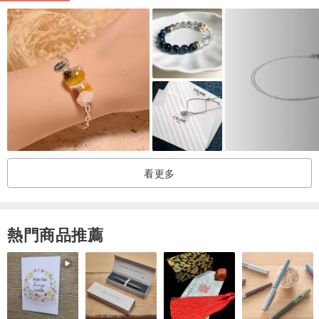
◆ 南美蠟線特色
我們選用產自巴西，品質最好的蠟線，經歐盟檢驗合格，成份不含重
金屬，不會造成過敏，且因表面含蠟，耐水性佳，長久配戴也不會產
生異味。新編織好的飾品會比較硬挺，隨著配戴時間增加，會愈來愈
柔軟，顏色也會更加鮮亮。
◆天然石包鑲的小注意事項：
看更多
使用蠟線包鑲時，我們都會儘可能把天然石包緊包好，然而配戴時間
久了，蠟線會有些微伸縮，屬於正常現象，在正常配戴情況下，天然
石並不會脫落。但用力拉扯線材與天然石，或是將飾品長時間浸泡在
熱門商品推薦
水中，這些行為將會導致天然石容易掉落，並且造成飾品受損，請特
別注意喔！
沒有配戴的時候，建議將飾品清潔後收納起來（例如裝入夾鏈袋中存
放），這樣可以隔離水氣，延長寶貝的壽命。