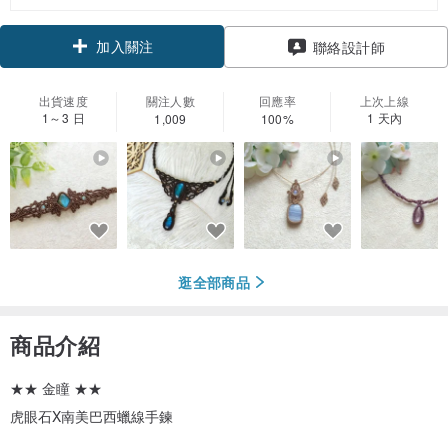
加入關注
聯絡設計師
出貨速度
關注人數
回應率
上次上線
1～3 日
1 天內
1,009
100%
逛全部商品
商品介紹
★★ 金瞳 ★★
虎眼石X南美巴西蠟線手鍊