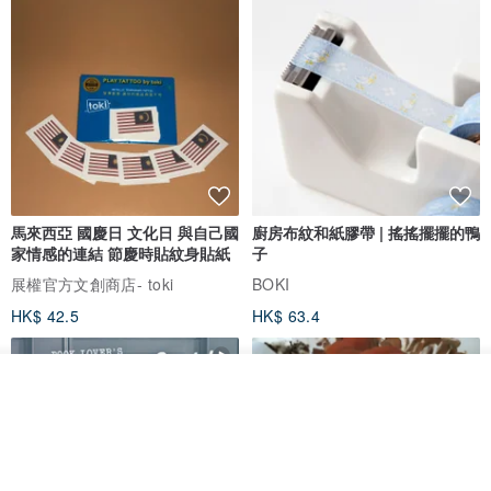
馬來西亞 國慶日 文化日 與自己國
廚房布紋和紙膠帶 | 搖搖擺擺的鴨
家情感的連結 節慶時貼紋身貼紙
子
展權官方文創商店- toki
BOKI
HK$ 42.5
HK$ 63.4
看其他商品
了解品牌