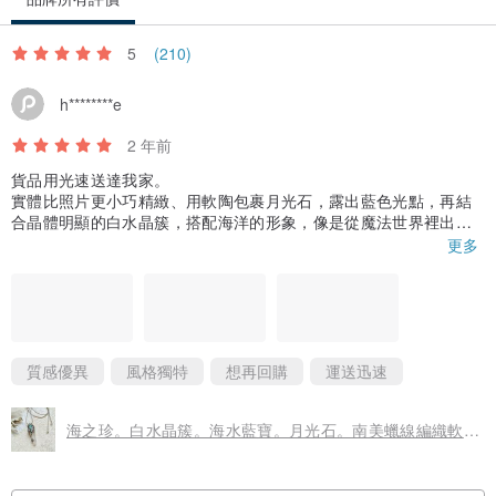
5
(210)
h********e
產地/製造方式
2 年前
台灣／手工製作
貨品用光速送達我家。
實體比照片更小巧精緻、用軟陶包裹月光石，露出藍色光點，再結
合晶體明顯的白水晶簇，搭配海洋的形象，像是從魔法世界裡出來
的配件。
更多
整體搭配的很巧妙，很喜歡。
質感優異
風格獨特
想再回購
運送迅速
海之珍。白水晶簇。海水藍寶。月光石。南美蠟線編織軟陶項鍊