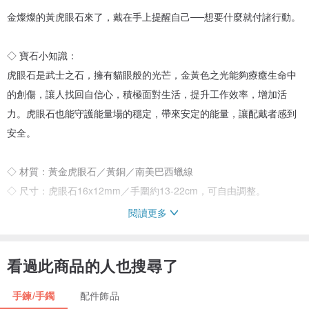
金燦燦的黃虎眼石來了，戴在手上提醒自己──想要什麼就付諸行動。
◇ 寶石小知識：
虎眼石是武士之石，擁有貓眼般的光芒，金黃色之光能夠療癒生命中
的創傷，讓人找回自信心，積極面對生活，提升工作效率，增加活
力。虎眼石也能守護能量場的穩定，帶來安定的能量，讓配戴者感到
安全。
◇ 材質：黃金虎眼石／黃銅／南美巴西蠟線
◇ 尺寸：虎眼石16x12mm／手圍約13-22cm，可自由調整。
閱讀更多
◆ 關於天然石
看過此商品的人也搜尋了
每顆天然石都是大地的寶貝，歷經千萬年而形成特殊的療癒能量。
BUHO家的每一顆石頭都是天然的水晶礦石，不同的紋理、雲霧、冰
手鍊/手鐲
配件飾品
裂以及小礦缺，形成這世上獨一無二的樣貌，這就是天然石的魅力。