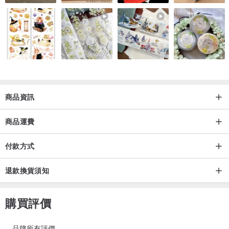
◆ 保養與注意事項
◇ 蠟線清潔：
如有髒汙，可以牙刷沾清水或少許肥皂輕輕刷洗。
◇ 金屬（銅／銀）保養：
銅／銀配件會隨著人體接觸和環境的影響而氧化，顏色變深屬正常現
商品資訊
象。
避免泡溫泉及游泳時配戴。
商品運費
不配戴時可收納至密封的夾鏈袋內保存。
可使用拭銀布擦拭，或以牙刷沾取少許牙膏（或檸檬酸）輕輕刷洗，
付款方式
擦乾後即可恢復原有明亮光澤。
退款換貨須知
◇ 天然石淨化：
因每種天然石的質地特性不同，建議以煙熏方式淨化，才不會使寶貝
購買評價
受損。
品牌所有評價