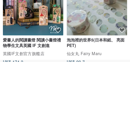
愛書人的閱讀書燈 閱讀小書燈禮
泡泡裡的世界5(日本和紙、 亮面
物學生文具英國 IF 文創進
PET)
英國IF文創官方旗艦店
仙女丸 Fairy Maru
HK$ 174.2
HK$ 99.7
我要排隊
了解品牌