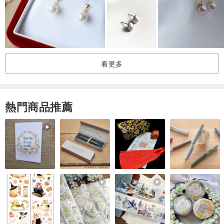
營業日/運輸天：週一至週五（節假日除外）
週六，週日，節假日，派遣方面，我們已經休息了答复。
你的整個週六，週日及公眾假期命令，如果你是指，
因此，我們將在5日內答复，除了週六，週日及公眾假期
看更多
謝謝你，讓你也能理解。
<請仔細閱讀，然後再購買>
熱門商品推薦
存在著破裂，會像強烈地拉伸的可能性。
關於退回或交換後交付
唯一明顯的缺陷產品（比如我收到了一個有序的不同的事），我們將
對應。
迷失在分娩過程中發生意外，因為損害的責任，不能假設所有，
提前為您的理解，多謝你。
請隨時免費的，如果您有任何問題與我們聯繫。