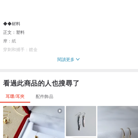
◆◆材料
正文：塑料
摩：紙
穿刺和捕手：鍍金
閱讀更多
◆◆大小
身體：垂直16毫米水平11毫米
看過此商品的人也搜尋了
安裝：垂直440毫米水平610毫米
耳環/耳夾
配件飾品
*如果您對金屬過敏，電鍍不適合你的皮膚，請從訂單避免。
產地：日本純手工製作
<調度的通知>