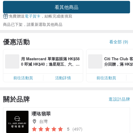
看其他商品
免費贈送
電子賀卡
，結帳完成後填寫
商品已下架，請重新選取其他商品
優惠活動
看全部 (9)
用 Mastercard 單筆簽賬滿 HK$58
Citi The Club
0 即減 HK$40；逢星期五、六、日
分回贈，滿 HK$580
滿 HK$880 即減 HK$80（名額有
Coins（名額
限，額滿即止，僅限「常用信用
前往活動頁
活動詳情
前往活動頁
卡」結帳）
關於品牌
逛設計品牌
瓔珞翡翠
台灣
5
(497)