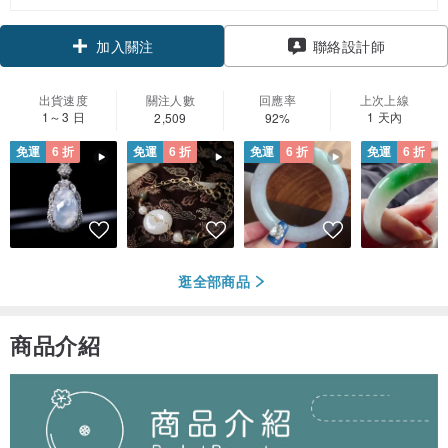
領優惠券
聯絡設計師
加入關注
出貨速度
關注人數
回應率
上次上線
1～3 日
1 天內
2,509
92%
免運
6 折
免運
6 折
免運
6 折
免運
6 折
逛全部商品
商品介紹