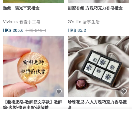
熱銷 | 陽光平安禮盒
甜蜜香氛 方塊巧克力香皂禮盒
Vivian's 舊愛手工皂
G's life 居事生活
HK$ 205.6
HK$ 216.4
HK$ 85.2
【藝術肥皂-教師節文字款】教師
珍珠花兒‧六入方塊巧克力香皂禮
節•客製•快速出貨•謝師禮
盒
我也手作 Me Too
G's life 居事生活
看其他商品
了解品牌
HK$ 48.2
HK$ 113.6