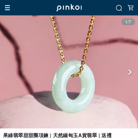
1/7
果綠翡翠甜甜圈項鍊 | 天然緬甸玉A貨翡翠 | 送禮