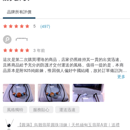
品牌所有評價
5
(497)
r******1
3 年前
這次是第二次購買瓔珞的商品，店家仍舊維持其一貫的出貨迅速、
且將商品給予充分的防護才交付運送的風格。值得一提的是，本商
品原本是附925純銀鍊，惟因個人偏好中國結繩，故於訂單備註詢問
可否改換為中國結繩。店家於收到訂單的第2天即來電確認喜好的中
更多
國結繩的顏色，非常貼心；甚至仍將商品原附送的純銀鍊一併寄
送，讓人覺得店家還蠻大方的。此外，該圓珠吊墜雖然小、但頗具
巧思，因圓珠具有紅、綠雙色分據南、北各半的特色，所以圓珠吊
墜戴在身上，會隨著一舉一動而微微轉動；尤其自拍時，會發現照
片中的圓珠吊墜，時紅、時綠，張張呈現不同的色澤，蠻有意思
的。
風格獨特
服務貼心
運送迅速
【圓滿】烏雞翡翠圓珠項鍊 | 天然緬甸玉翡翠A貨 | 送禮