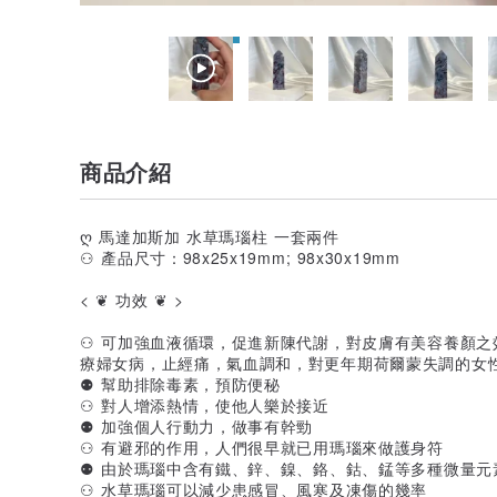
商品介紹
ღ 馬達加斯加 水草瑪瑙柱 一套兩件
⚇ 產品尺寸：98x25x19mm; 98x30x19mm
< ❦ 功效 ❦ >
⚇ 可加強血液循環，促進新陳代謝，對皮膚有美容養顏
療婦女病，止經痛，氣血調和，對更年期荷爾蒙失調的女
⚉ 幫助排除毒素，預防便秘
⚇ 對人增添熱情，使他人樂於接近
⚉ 加強個人行動力，做事有幹勁
⚇ 有避邪的作用，人們很早就已用瑪瑙來做護身符
⚉ 由於瑪瑙中含有鐵、鋅、鎳、鉻、鈷、錳等多種微量元
⚇ 水草瑪瑙可以減少患感冒、風寒及凍傷的幾率