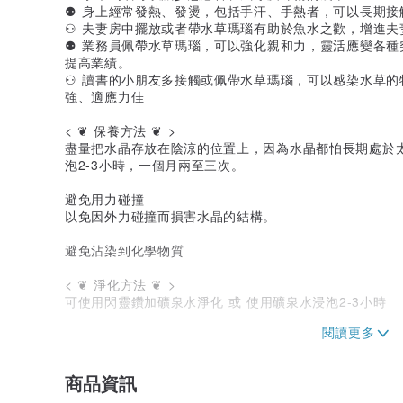
⚉ 身上經常發熱、發燙，包括手汗、手熱者，可以長期接
⚇ 夫妻房中擺放或者帶水草瑪瑙有助於魚水之歡，增進夫
⚉ 業務員佩帶水草瑪瑙，可以強化親和力，靈活應變各
提高業績。
⚇ 讀書的小朋友多接觸或佩帶水草瑪瑙，可以感染水草的
強、適應力佳
< ❦ 保養方法 ❦ >
盡量把水晶存放在陰涼的位置上，因為水晶都怕長期處於
泡2-3小時，一個月兩至三次。
避免用力碰撞
以免因外力碰撞而損害水晶的結構。
避免沾染到化學物質
< ❦ 淨化方法 ❦ >
可使用閃靈鑽加礦泉水淨化 或 使用礦泉水浸泡2-3小時
資料來源: 網絡及書籍
< ❦ 注意事項 ❦ >
商品資訊
每件礦石都是獨一無二，100%實物拍攝。