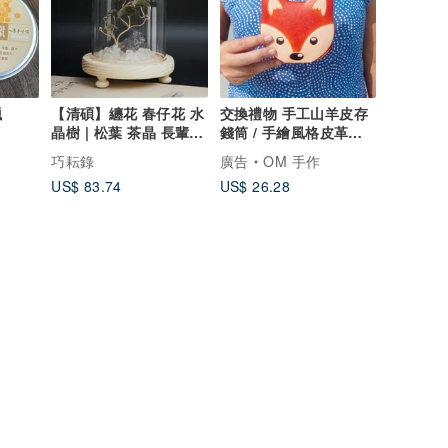
蠟
【清碩】纏花 春仔花 水
交換禮物 手工山羊皮存
晶樹 | 松葉 茶晶 長輩
錢筒 / 手繪風格皮革錢
老師
包 - 森林風狐狸先生
巧耘錄
廣告
OM 手作
US$ 83.74
US$ 26.28