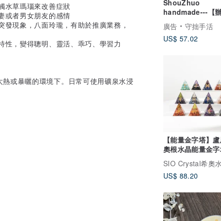
ShouZhuo
觸水草瑪瑙來改善症狀
handmade---
妻或者男女朋友的感情
必備】柚木組合架
種突發現象，八面玲瓏，有助於推廣業務，
廣告
守拙手活
US$ 57.02
特性，變得聰明、靈活、乖巧、學習力
太熱或暴曬的環境下。日常可使用礦泉水浸
【能量金字塔】盧
奧根水晶能量金字
二款可選)
SIO Crystal希奧
US$ 88.20