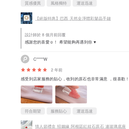
質感優異
風格獨特
運送迅速
【絕版特惠】巴西 天然全淨體彩髮晶手鏈
設計師於 8 個月前回覆
感謝您的喜愛☺️！ 希望能夠再遇到你 ♥
C*****W
2 年前
感受到店家服務的貼心，收到的原石也非常滿意 ，很喜歡
符合期望
服務貼心
運送迅速
情人節禮盒 招姻緣 阿根廷紅紋石原石 連玻璃底座