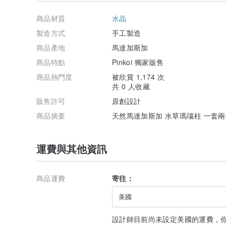
天然礦石均有礦缺、冰裂、棉絮等，完美主義者購買前請
商品材質
水晶
當你的眼睛和心靈跟靈性石頭對上了，她就能給出我們答
頭。
製造方式
手工製造
商品產地
馬達加斯加
商品特點
Pinkoi 獨家販售
商品熱門度
被欣賞 1,174 次
共 0 人收藏
販售許可
原創設計
商品摘要
天然馬達加斯加 水草瑪瑙柱 一套兩
運費與其他資訊
商品運費
寄往：
美國
設計師目前尚未設定美國的運費，