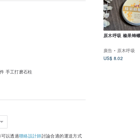
考慮清楚。
案。希望每個人都能夠找到屬於你的緣份石
原木呼吸 榛果蜂
廣告
原木呼吸
US$ 8.02
件 手工打磨石柱
你可以透過
聯絡設計師
討論合適的運送方式