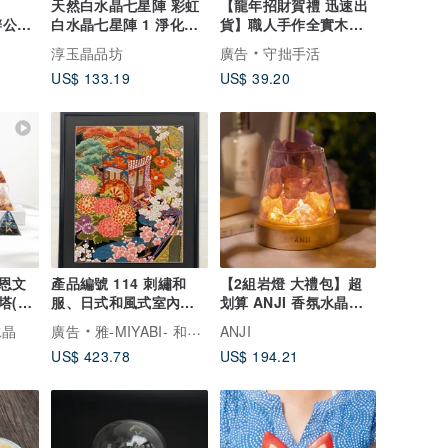
天然白水晶七星陣 彩虹
【龍年招財賀禮 迅速出
【辦公室
白水晶七星陣 1 淨化負
貨】職人手作全實木存
能量 黑曜七星盤
錢筒(大)/台灣特色/
淳玉晶品坊
廣告
守拙手活
US$ 133.19
US$ 39.20
恩文
產品編號 114 刺繡和
【2組岩燈 大禮包】超
塔(十
服、日式和風式室內裝
划算 ANJI 香氛水晶岩
飾、皇家馬車、流水圖
燈 禮物 招財 生日
水晶
廣告
雅-MIYABI- 和服藝術裱框
ANJI
案、禮物、結婚禮物、
US$ 423.78
US$ 194.21
喬遷禮物、長壽禮物、
幸運符、相框內飾