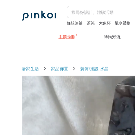
條紋無袖
茶筅
大象杯
散水禮物
主題企劃
時尚潮流
居家生活
家品佈置
裝飾/擺設
水晶