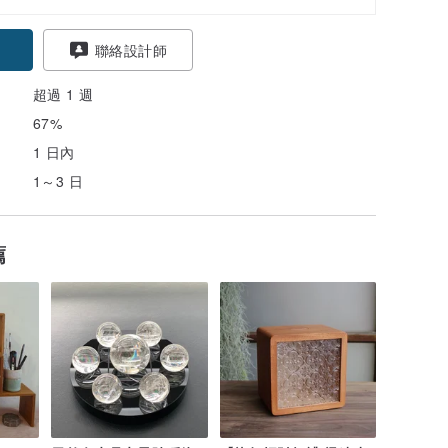
聯絡設計師
超過 1 週
67%
1 日內
1～3 日
薦