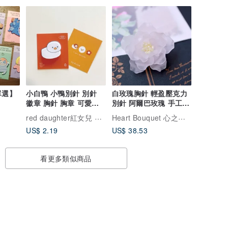
單選】
小白鴨 小鴨別針 別針
白玫瑰胸針 輕盈壓克力
徽章 胸針 胸章 可愛徽
別針 阿爾巴玫瑰 手工胸
章
花
red daughter紅女兒 帆布包
Heart Bouquet 心之花束
US$ 2.19
US$ 38.53
看更多類似商品