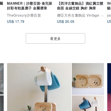
屬
MANNER | 沙塵百貨-食完屎
【西洋古董飾品】酒紅圓立體
W
好彩有粒嘉應子 金屬襟章
曲面 金線交錯 胸針 胸章
貓
挪亞方舟古董飾品 Vintage Jewelry
TheGroxury沙塵百貨
y
US$ 17.79
US$ 20.05
US
看更多