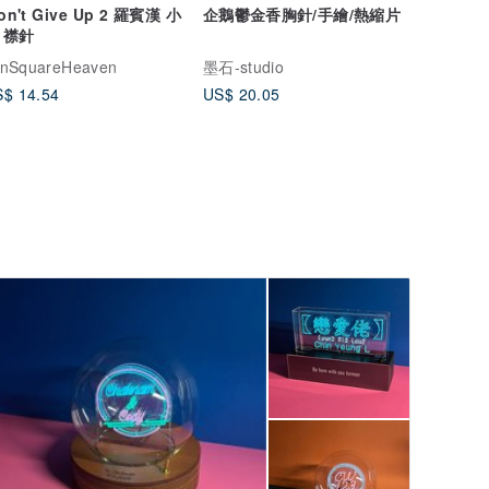
on't Give Up 2 羅賓漢 小
企鵝鬱金香胸針/手繪/熱縮片
 襟針
anSquareHeaven
墨石-studio
$ 14.54
US$ 20.05