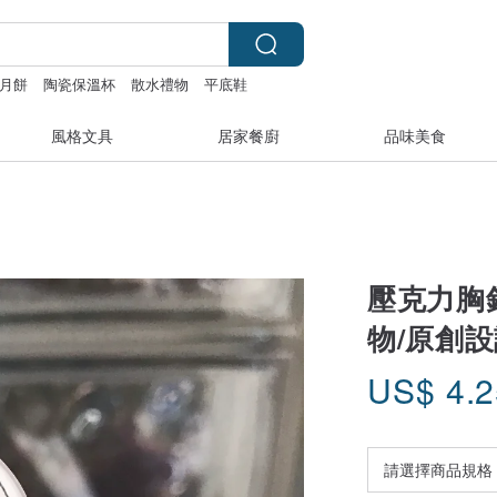
月餅
陶瓷保溫杯
散水禮物
平底鞋
風格文具
居家餐廚
品味美食
壓克力胸針
物/原創
US$
4.