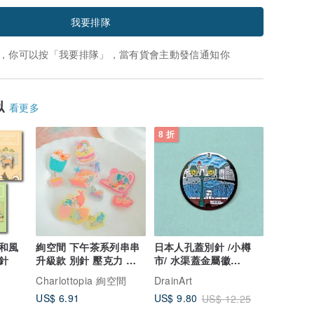
我要排隊
，你可以按「我要排隊」，當有貨會主動發信通知你
似
看更多
8 折
和風
絢空間 下午茶系列串串
日本人孔蓋別針 /小樽
針
升級款 別針 壓克力 可
市/ 水渠蓋金屬徽
愛別針 文創 飾品
章/5cm
Charlottopia 絢空間
DrainArt
US$ 6.91
US$ 9.80
US$ 12.25