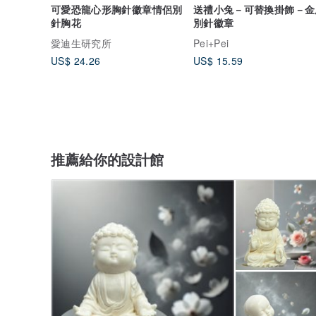
可愛恐龍心形胸針徽章情侶別
送禮小兔－可替換掛飾－金
針胸花
別針徽章
愛迪生研究所
Pei+Pei
US$ 24.26
US$ 15.59
推薦給你的設計館