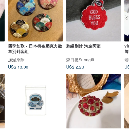
四季如歌 - 日本棉布壓克力徽
刺繡別針 淘企阿滾
vin
章別針套組
飾
加減乘除
森日禮Sunngift
老
US$ 13.00
US$ 2.23
US