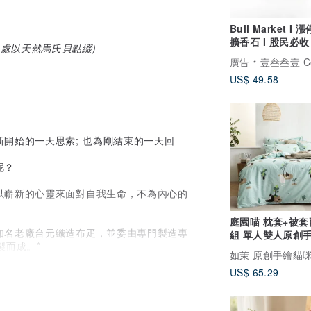
Bull Market I
擴香石 I 股民必收 
入口處以天然馬氏貝點綴)
精油 I 馬年開運
廣告
壹叁叁壹 Cementer No
US$ 49.58
開始的一天思索; 也為剛結束的一天回
呢？
以嶄新的心靈來面對自我生命，不為內心的
庭園喵 枕套+被套
知名老廠台元織造布疋，並委由專門製造專
組 單人雙人原創
製而成。*
咪40支純棉 床包
在每天八小時的睡眠期間，使用讓肌膚每寸
US$ 65.29
民眾，重新拾起對天然纖維的認識與愛好。
給大家更多對自身使用產品的認知與提醒，