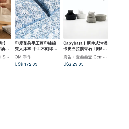
坊】
印度花朵手工蓋印純綿
Capybara I 兩件式泡澡
油組/
雙人床單 手工木刻印床
卡皮巴拉擴香石 I 附5mi
單枕頭套組-藍色花朵
精油－馬年開運物
品牌，療癒森林
OM 手作
廣告
壹叁叁壹 Cementer No.1331
US$ 172.83
US$ 29.85