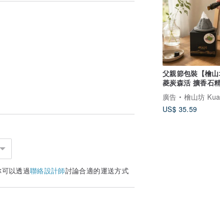
貼近對天然的渴望。*
店到國際知名品牌林立，時髦的服裝每一季
親的布料毫無所知。
化纖維。
在大量的印刷染料與化學物質中，忘記了自
遙遙相望互不相識的那天，我們都忘了，地
父親節包裝【檜山
菱炭森活 擴香石精
製程是否對人體友善，我們試著再多一點
居家擴香 喬遷禮
個品牌的出發點與其中的每一個選擇都應該
廣告
檜山坊 Kuai Shan Fang︱台灣檜木香氛領導
US$ 35.59
天然纖維(如棉、麻、木漿纖維、天絲等)
托布料本身的質感，風格簡約而高雅，讓人
你可以透過
聯絡設計師
討論合適的運送方式
的，是每個回到臥房後，那個想要真正….
具品牌。