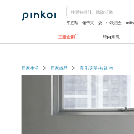
平底鞋
領帶夾
袋
中秋禮盒
miff
主題企劃
時尚潮流
居家生活
居家織品
寢具/床單/被鋪
棉