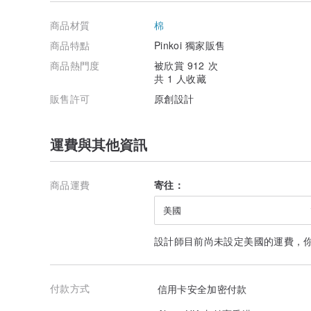
也藉由美感的呈現融合理念，讓睡眠生活、細緻肌膚更容易
商品材質
棉
在人潮擁擠、五光十色的東區街道，從韓流、日系潮流小
都在變化更迭，擁抱快速時尚的人們卻對自己每天肌膚相
商品特點
Pinkoi 獨家販售
不自覺中，我們無法辨識身上的布料其實是材質低劣的石
商品熱門度
被欣賞 912 次
不自覺中，我們無法感受，雖然我們沒將布料吃下肚，卻
共 1 人收藏
己的身體其實好需要透氣與呼吸，會不會在原料與消費者
球與大地的呼吸…..
販售許可
原創設計
就因為寢具不是每天更換的衣服，因此更注重它的質料與
點，對環境、對供應鏈、對產品資訊的透明化、對創立一
運費與其他資訊
從良善出發。
「光合作社」是一個兼顧美感、溫度與友善的寢具品牌。
商品運費
寄往：
FiatLux光合作社的雙重人格。
美國
外在人格是源自對社會關懷的責任感，所以我們致力於推廣
或再生纖維的使用。內在人格則是從美感顯現，設計上襯
回到臥房後在溫和色系中徹底釋放整天的壓力與緊繃。
設計師目前尚未設定美國的運費，
「光合作社不只是賣寢具，也不只是睡一覺，我們在回應
真正安靜下來的渴望…。」
付款方式
信用卡安全加密付款
**「光合作社」，是台灣第一個提供多種色系的有機棉寢