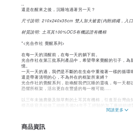
,,
還是在醒來之後，沉睡地過著另一天？
尺寸說明: 210x240x35cm 雙人加大被套(內附綁繩，
材質說明: 土耳其100%OCS有機認證有機棉
*<光合作社 覺醒系列>
在每一天的清醒前，在每一天的躺下前。
光合作社在第三批系列產品中，希望帶來覺醒的引子，為新
憶。
一天一天的過，我們是不斷的在生命中重複著一樣的循環
還是帶著清明的心，不為外在的框架所束縛？
光合作社的覺醒系列，欲喚醒我們沉睡的靈魂，每一天都
恐懼所框架，活出更自在豐盛的每一種可能.....
以三年未施農藥及除草劑的土耳其有機棉，引進至台灣由
櫃高級寢具組做工細緻具備24年手工經驗的加工廠細細縫
*光合作社的心思，是為了讓塑化產業大國的台灣民眾，
毛細孔能全然透氣的有機棉材質，讓已然熟悉快速時尚的
商品資訊
作為一家以成人天然纖維寢具為主軸的品牌，我們希望帶