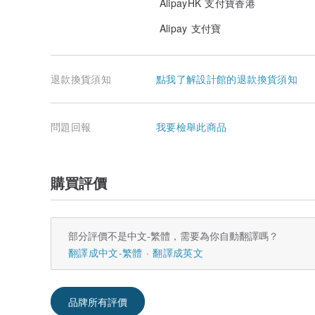
AlipayHK 支付寶香港
也是台灣第一個以天然纖維、環境友善為核心精神的寢具品
產地/製造方式
Alipay 支付寶
土耳其有機棉 /台灣紡織老廠台元製造 / 三十年功力加工
退款換貨須知
點我了解設計館的退款換貨須知
問題回報
我要檢舉此商品
購買評價
部分評價不是中文-繁體，需要為你自動翻譯嗎？
翻譯成中文-繁體
翻譯成英文
品牌所有評價