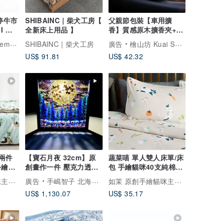
 漲停牛市
SHIBAINC | 柴犬工房【
父親節包裝【車用擴
I 附
全新床上用品 】
香】質感原木擴香夾+檜
木精油5ml 香氛禮盒
.1331
SHIBAINC | 柴犬工房
廣告
檜山坊 Kuai Shan Fang︱台灣檜木香氛領導品牌，療癒森林
US$ 91.81
US$ 42.32
兩件
【寶石月夜 32cm】原
蔬菜喵 單人雙人床單/床
手繪貓
創畫作一件 壓克力透明
包 手繪貓咪40支純棉床
另購
藝術 陰影畫作 居家裝飾
品 枕套被套另購
如茉 原創手繪貓咪主題家居館
如茉 原創手繪貓咪主題家居館
廣告
手嶋智子 北海道彩虹畫家
滿月 繪畫 夜空 星空
US$ 1,130.07
US$ 35.17