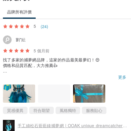
品牌所有評價
5
(24)
劉*妘
5 個月前
找了多家的捕夢網品牌，這家的作品最美最夢幻！😍
價格和品質匹配，大力推薦👍
與設計師溝通順暢，她很貼心的在中間加上我喜歡的鯨魚配件，成
更多
品質感非常好，符合預期，相當喜愛！🥰
包裝細心，且選擇的緞帶應該有特地和商品做搭配，覺得緞帶也很
美，就綁起來做裝飾～🤍🩵💙🖤
包裹從烏克蘭寄出，等了1個月才收到，雖然配件可能因為運送過程
質感優異
符合期望
風格獨特
服務貼心
太多，零件鬆掉，三串羽毛都掉了，因為沒也工具，我徒手拼了很
久才拼回去，不過瑕不掩瑜，下次有需要一定會再回購。
手工綠松石藍藍綠捕夢網 | OOAK unique dreamcatcher 黑綠