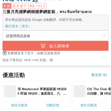
9 折
最多省下 HK$ 123.5
三重月亮捕夢網樹捕夢網套裝，พระจันทร์สามดวง
部分商品資訊是由 Google 自動翻譯，內容不完全精確。
顯示原文（英文）
放入購物車
免費贈送
電子賀卡
，結帳完成後填寫
現在下單預估 19/8~14/9 到貨。
優惠活動
看全部 (6)
用 Mastercard 單筆簽賬滿 HK$58
Citi The Club
0 即減 HK$40；逢星期五、六、日
分回贈，滿 HK$580
滿 HK$880 即減 HK$80（名額有
Coins（名額
限，額滿即止，僅限「常用信用
前往活動頁
活動詳情
前往活動頁
卡」結帳）