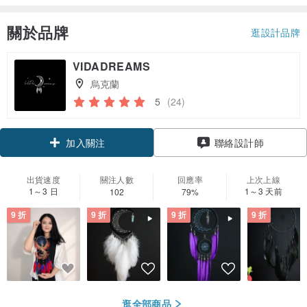
關於品牌
逛設計品牌
VIDADREAMS
烏克蘭
5
(24)
加入關注
聯絡設計師
出貨速度
關注人數
回應率
上次上線
1～3 日
1～3 天前
102
79%
9 折
9 折
9 折
9 折
逛全部商品