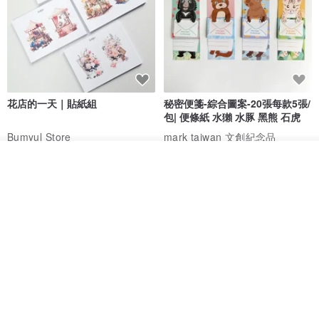
花店的一天｜貼紙組
秘密便箋-綜合圖案-20張每款5張/
包| 便條紙 水獺 水豚 黑熊 石虎
Bumyul Store
mark taiwan 文創紀念品
HK$ 17.2
HK$ 36.5
看其他商品
了解品牌