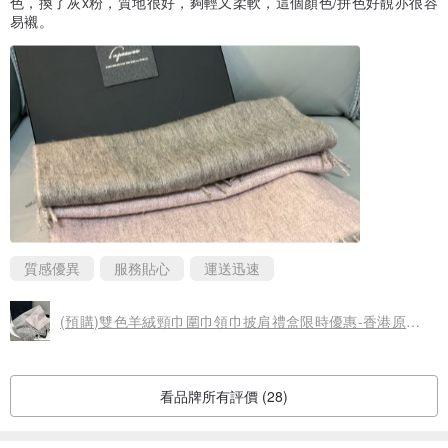
色，換了灰x粉，質地很好，夠輕又柔軟，這個顏色/拼色好靚亦很容
易襯。
質感優異
服務貼心
運送迅速
(預購)雙色羊絨頸巾圍巾領巾披肩禮盒限時優惠-香港原創品牌
看品牌所有評價 (28)