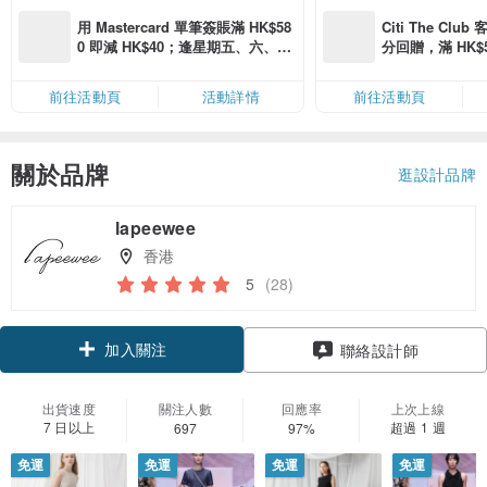
用 Mastercard 單筆簽賬滿 HK$58
Citi The Club
0 即減 HK$40；逢星期五、六、日
分回贈，滿 HK$580
滿 HK$880 即減 HK$80（名額有
Coins（名額
限，額滿即止，僅限「常用信用
前往活動頁
活動詳情
前往活動頁
卡」結帳）
關於品牌
逛設計品牌
lapeewee
香港
5
(28)
加入關注
聯絡設計師
出貨速度
關注人數
回應率
上次上線
7 日以上
超過 1 週
697
97%
免運
免運
免運
免運