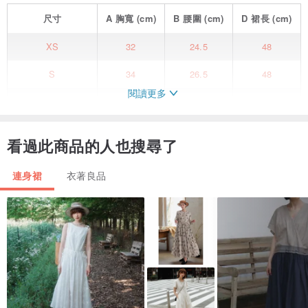
尺寸
A
胸寬
(cm)
B
腰圍
(cm)
D
裙長
(cm)
XS
32
24.5
48
S
34
26.5
48
閱讀更多
M
36
28.5
48.5
L
38
30.5
49
看過此商品的人也搜尋了
XL
40
32.5
49
連身裙
衣著良品
我們公司提供專業的設計師和量身定制等服務。如果您需要訂製特定
尺寸的服飾，歡迎與我們聯繫。