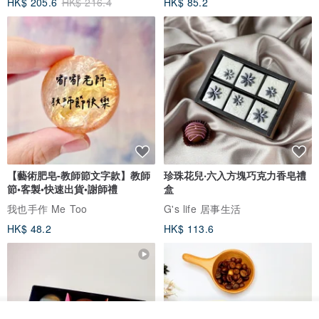
HK$ 205.6
HK$ 216.4
HK$ 85.2
【藝術肥皂-教師節文字款】教師
珍珠花兒‧六入方塊巧克力香皂禮
節•客製•快速出貨•謝師禮
盒
我也手作 Me Too
G's life 居事生活
HK$ 48.2
HK$ 113.6