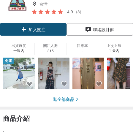
台灣
4.9
(8)
加入關注
聯絡設計師
出貨速度
關注人數
回應率
上次上線
一週內
1 天內
315
-
免運
逛全部商品
商品介紹
-