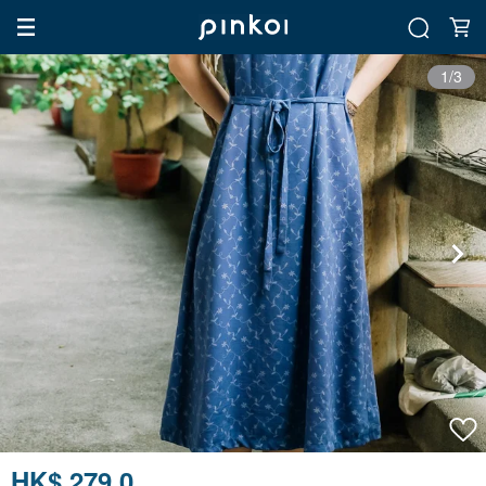
1/3
HK$ 279.0