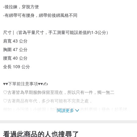
-後拉鍊，穿脫方便
-有綁帶可有腰身，綁帶前後綁風格不同
尺寸 |（皆為平量尺寸，手工測量可能誤差值約1-3公分）
肩寬 43 公分
胸圍 47 公分
腰寬 40 公分
全長 109 公分
♥♥下單前注意事項♥♥✍
♡古著皆為早期服飾保留至現在，所以只有一件，獨一無二
♡古著商品有年代，多少有可能有不完美之處，
例如：小污漬｜小破洞｜扣子脫落遺失｜布料磨損｜褪色｜起毛球...
閱讀更多
等 但不影響穿著，所以不提供退換貨，下單前請仔細看清楚文字敘
述。
看過此商品的人也搜尋了
♡商品售出一律不提供退貨換