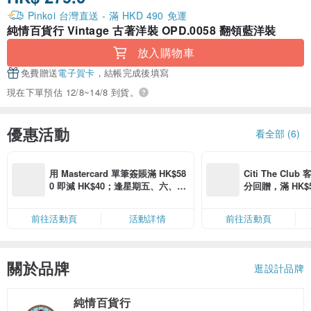
Pinkoi 台灣直送 - 滿 HKD 490 免運
純情百貨行 Vintage 古著洋裝 OPD.0058 翻領藍洋裝
放入購物車
免費贈送
電子賀卡
，結帳完成後填寫
現在下單預估 12/8~14/8 到貨。
優惠活動
看全部 (6)
用 Mastercard 單筆簽賬滿 HK$58
Citi The Club
0 即減 HK$40；逢星期五、六、日
分回贈，滿 HK$580
滿 HK$880 即減 HK$80（名額有
Coins（名額
限，額滿即止，僅限「常用信用
前往活動頁
活動詳情
前往活動頁
卡」結帳）
關於品牌
逛設計品牌
純情百貨行