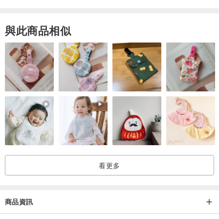
►延長鏈（緩衝扣）
與此商品相似
如果不希望延長鏈（緩衝扣）留太長，都可以改短
✦隨意扣✦
任意款隨意扣都可以改吊墜（下單時，請備註）
✦玉石綁件✦
凡是翡翠都可以設計綁件
如：包包掛飾/手機掛飾/車上掛飾/桌上掛飾/門上掛飾...等等
✦18k鑲嵌✦
看更多
Step1.聯絡我們（裸石挑選）
Step2.客製鑲嵌設計或成品參考
商品資訊
Step3.進行報價
Step4.最後確認及訂金付款