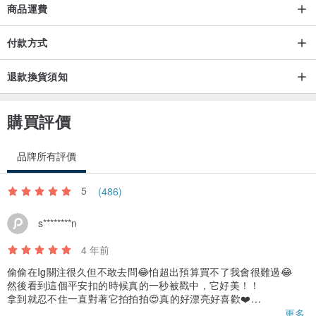
商品運費
（使用南非真鑽/18K金）
付款方式
想客製化但不知道怎麼下手，也歡迎與我們設計師討論呦
客製化商品，不接受退換貨服務
退款換貨須知
購買評價
✦礦區產地✦
世界上超過80%的翡翠產於緬甸，日本新潟縣以及北陸沿海、瓜地馬
品牌所有評價
拉、美國、俄羅斯也有出產。
5
(486)
✦種水✦
s********n
翡翠的種由高到低大概可分為玻璃種、冰種、糯種、豆種等。其中玻
璃種是翡翠種質中的極品。
4 年前
偷偷在Ig關注很久但不敢去問😂怕超出預算買不了我會很難過😂
✦透明度✦
然後看到這個平安扣的時候真的一秒被戳中，它好美！！
拿到就忍不住一直對著它拍拍拍😍真的好漂亮好喜歡❤️
翡翠的透明度，又稱為水頭，其價值從高到底依次為：玻璃地（很透
戴上去就不想摘下來了，而且有延長鏈所以胖胖如我也能戴上，開
更多