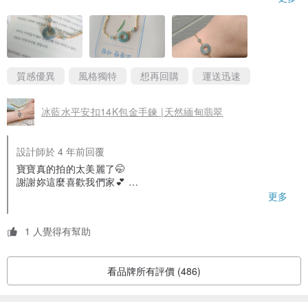
明）、冰地（透明）、糯地（半透明）、豆地（不透明）。
心❤️
真的好喜歡好漂亮❤️
✦坑✦
翡翠的原料依照出產方式分為「老坑」和「新坑」等等說法，其中人
質感優異
風格獨特
想再回購
運送迅速
們將長期受自然界雪水浸泡的翡翠原石稱為「老坑翡翠」。
►老坑：老坑則是指翡翠的次生礦，即翡翠形成之後經歷了風化、地
冰藍水平安扣14K包金手鍊 |天然緬甸翡翠
震、流水等等作用改造。
►新坑：新坑是指翡翠的原生礦，即翡翠形成之後沒有經歷較大的地
設計師於 4 年前回覆
質作用改造，也稱為「新場」。
寶寶真的拍的太美麗了🤭
謝謝妳這麼喜歡我們家💕
謝謝您選購於《賞翠•玩翠 Either X Essential Jewelry》
更多
✦色✦
❤️有興趣瞭解更多翡翠商品配戴照，歡迎關注與追蹤粉絲頁。
翡翠的顏色有很多，包括綠色、紫色、紅色、黃色、灰色、黑色、白
❤️每月都會不定期全台出攤擺市集
1 人覺得有幫助
🔍Facebook 粉絲頁：@exejewelry
色等等。
🔍Instagram粉絲頁：exe_jewelry賞翠·玩翠
看品牌所有評價 (486)
有任何問題歡迎聯絡我們呦📥📥
✦Ａ貨-Ｃ貨✦
現在人們可以通過強酸浸泡或者雷射蝕刻來填充一些顏色，使品種較