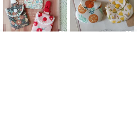
需7-14天工作時間
特約服務，不得退款
✦每次配戴完後用清水沖洗，再用棉布擦乾至完全乾燥後放入防潮袋
看其他商品
【5日內出貨】棉蕾絲平安符袋 彌
【5日內出貨】胖嘟嘟 平安符袋
了解品牌
保存
月禮物 方型平安符袋 香火
彌月禮物 平安符袋 香火袋
晴天鞋鞋
晴天鞋鞋
►純銀材質：使用棉布/拭銀布擦拭即可
HK$ 70.2
HK$ 79.7
HK$ 62.7
HK$ 71.2
►包Ｋ材質：使用棉布擦拭即可
88 折
►翡翠玉石：使用細軟牙刷，沾清水來回在翡翠上輕刷，刷完後用清
水沖乾淨再拿棉布擦乾即可
所有飾品皆不可戴著泡溫泉及碰到海水
包Ｋ材質禁用洗銀水，避開化學性產品（避免氧化、褪色）