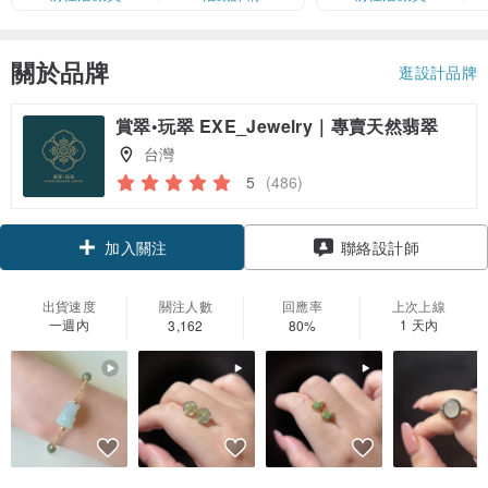
卡」結帳）
關於品牌
逛設計品牌
賞翠•玩翠 EXE_Jewelry｜專賣天然翡翠
台灣
5
(486)
領優惠券
聯絡設計師
加入關注
出貨速度
關注人數
回應率
上次上線
一週內
1 天內
3,162
80%