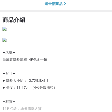
逛全部商品
商品介紹
✦名稱✦
白底青貔貅翡翠14K包金手鍊
✦尺寸✦
►貔貅大小約：13.7X9.8X6.8mm
►長度：13-17cm（4公分緩衝扣）
✦材質✦
14Ｋ包金，緬甸翡翠Ａ貨