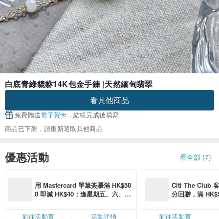
白底青綠貔貅14K包金手鍊 |天然緬甸翡翠
看其他商品
免費贈送
電子賀卡
，結帳完成後填寫
商品已下架，請重新選取其他商品
優惠活動
看全部 (7)
用 Mastercard 單筆簽賬滿 HK$58
Citi The Club
0 即減 HK$40；逢星期五、六、日
分回贈，滿 HK$580
滿 HK$880 即減 HK$80（名額有
Coins（名額
限，額滿即止，僅限「常用信用
前往活動頁
活動詳情
前往活動頁