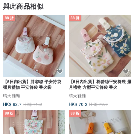
差的翡翠在外觀上變得與高檔翡翠類似。現在翡翠在市場上通常以字
與此商品相似
母A、B、C為標識分辨翡翠製品的質地。
88 折
88 折
►A貨翡翠，天然翡翠，是未經過化學處理，顏色、結果自然的天然
翡翠。
►B貨翡翠，漂白注膠翡翠，是經過強酸清洗和注膠的翡翠，強酸浸
泡、清洗。
►C貨翡翠，染色翡翠，是經人工染色處理的翡翠。
只有翡翠Ａ貨為真品，其餘都是人工處理過
【5日內出貨】胖嘟嘟 平安符袋
【5日內出貨】棉蕾絲平安符袋 彌
✦鑑定所『賴泰安寶石鑑定中心』，寶石/玉石都可送往鑑定
彌月禮物 平安符袋 香火袋
月禮物 方型平安符袋 香火
晴天鞋鞋
晴天鞋鞋
✦商品鑑定，需自行另外付鑑定費用（費用NT$1200~NT$3000）
HK$ 62.7
HK$ 71.2
HK$ 70.2
HK$ 79.7
►翡翠鑑定書乙份
88 折
88 折
►鑑定中心開出的發票乙張
每件商品鑑定費不同，可先詢問