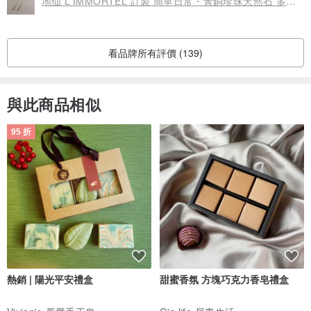
地仙 L'IMMORTEL 訂製 簡單日常・黃銅珍珠天然石 多用口罩鍊 手
看品牌所有評價 (139)
與此商品相似
95 折
熱銷 | 陽光平安禮盒
甜蜜香氛 方塊巧克力香皂禮盒