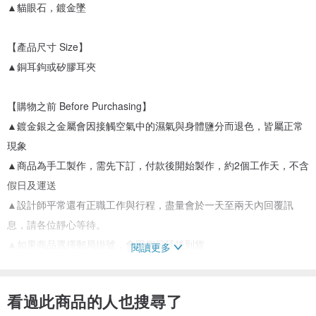
▲貓眼石，鍍金墜
【產品尺寸 Size】
▲銅耳鉤或矽膠耳夾
【購物之前 Before Purchasing】
▲鍍金銀之金屬會因接觸空氣中的濕氣與身體鹽分而退色，皆屬正常
現象
▲商品為手工製作，需先下訂，付款後開始製作，約2個工作天，不含
假日及運送
▲設計師平常還有正職工作與行程，盡量會於一天至兩天內回覆訊
息，請各位靜心等待。
▲如果商品選擇郵局掛號，會因假日延後到貨
閱讀更多
▲照片皆為實品拍攝，會因不同的螢幕之顯色、個人觀感定義不同，
難免有色差問題，商品皆以實品為主。
看過此商品的人也搜尋了