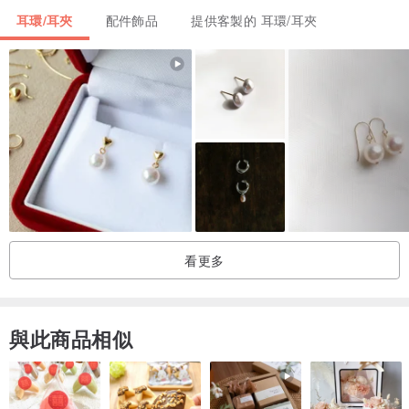
【飾品保養 Jewelry Care & Cleaning】
耳環/耳夾
配件飾品
提供客製的 耳環/耳夾
▲材質因為鍍金，配戴會因為皮膚上的鹽分而稍有變色，此屬正常現
象，當日配戴完畢請用棉布沾取少量清水擦拭，吸乾與待完全乾燥，
再收納進袋子或盒子中保存，以延長商品使用壽命。
▲請勿使用有侵蝕性的清潔劑搓洗
▲無配戴時請收納於拉鍊袋或盒子之中，隔絕與空氣接處可延長使用
壽命
▲如果銅飾因氧化有發黑跡象，可用軟毛牙刷沾取牙膏輕刷，清水沖
洗乾淨後用布或紙巾吸乾水分，並徹底風乾，方可收納。
產地/製造方式
看更多
台灣
與此商品相似