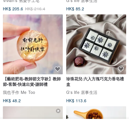
Vivian's 舊愛手工皂
G's life 居事生活
HK$ 205.6
HK$ 216.4
HK$ 85.2
【藝術肥皂-教師節文字款】教師
珍珠花兒‧六入方塊巧克力香皂禮
節•客製•快速出貨•謝師禮
盒
我也手作 Me Too
G's life 居事生活
HK$ 48.2
HK$ 113.6
看其他商品