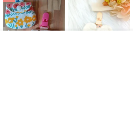
【5日內出貨】棉蕾絲平安符袋 彌
【5日內出貨】胖嘟嘟 平安符袋
月禮物 方型平安符袋 香火
彌月禮物 平安符袋 香火袋
晴天鞋鞋
晴天鞋鞋
HK$ 70.2
HK$ 79.7
HK$ 62.7
HK$ 71.2
看其他商品
88 折
了解品牌
【5日內出貨】胖嘟嘟 平安符袋
水彩花園。平安符袋 (可繡名字)
彌月禮物 平安符袋 香火袋
QQ rabbit 手工嬰幼兒精品 彌月禮盒
晴天鞋鞋
HK$ 62.7
HK$ 71.2
HK$ 68.4