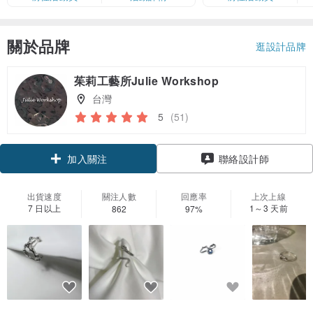
卡」結帳）
關於品牌
逛設計品牌
茱莉工藝所Julie Workshop
台灣
5
(51)
領優惠券
聯絡設計師
加入關注
出貨速度
關注人數
回應率
上次上線
7 日以上
1～3 天前
862
97%