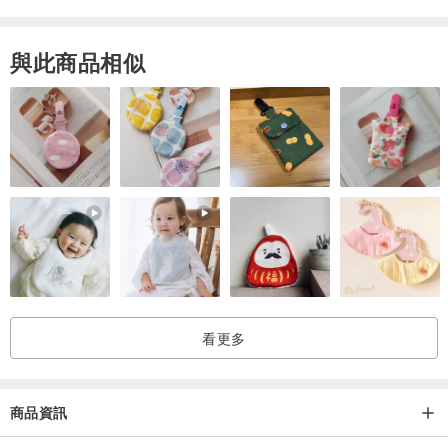
希望能為這世界帶來更多美麗的可能性。以傳統金屬工藝為基礎，嘗
試各種可能的實驗性，不論造型、配戴形式、或與異材質的結合等，
與此商品相似
打破一些傳統美麗的框架，創作各種具精神意識的首飾作品。
希望帶給喜歡我們的人，一些的任性、難以解釋，甚至是驚喜的作
品。相信每個人都值得擁有這樣的特別與用心，接收到我們創作的溫
度，感受到作品上的每道真誠的刻痕紋理，就像自己獨一無二的美
麗。
如果可以，希望可以讓更多人在我們的作品上找到自己，一點點的歸
屬與被理解。
看更多
商品資訊