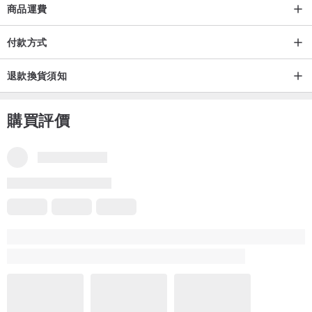
商品運費
付款方式
退款換貨須知
購買評價
品牌所有評價
5
(51)
Amy
4 年前
蛇戒訂製過程溝通順利，設計師回覆快速且會主動各階段回報進度
與討論紋路，戒指內部細緻滑順配戴舒適，外部紋路的密度漸層變
化討論也製作的很美，蛇身背面曲線有自然的纏繞弧度微下垂，非
常有質感值得等待！！寄送包裝完善也有附厚夾鏈袋避免氧化，很
更多