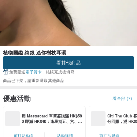
植物圖鑑 純銀 迷你樹枝耳環
看其他商品
免費贈送
電子賀卡
，結帳完成後填寫
商品已下架，請重新選取其他商品
優惠活動
看全部 (7)
用 Mastercard 單筆簽賬滿 HK$58
Citi The Club
0 即減 HK$40；逢星期五、六、日
分回贈，滿 HK$580
滿 HK$880 即減 HK$80（名額有
Coins（名額
限，額滿即止，僅限「常用信用
前往活動頁
活動詳情
前往活動頁