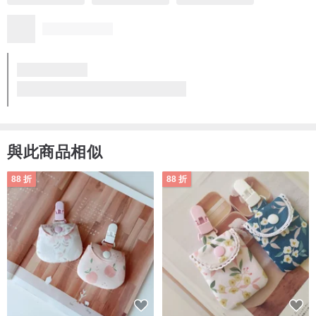
貼心的設計師🥰🥰🥰愛死已經想著下一個要訂什麼了💍
質感優異
符合期望
風格獨特
想再回購
服務貼心
Dear Amy 客製戒專屬賣場
看品牌所有評價 (51)
與此商品相似
88 折
88 折