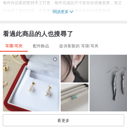
每件作品茱莉堅持手工打造，每件完成品尺寸皆存在些微差異，有正
常的手工製作痕跡，不需要擔心，這才是獨特作品的美麗來源。
閱讀更多
照片有些許差異屬於正常現象，敬請以實際商品為主
如有疑問，請與我們聯繫溝通，確認無誤後再進行下單，謝謝
看過此商品的人也搜尋了
【 ▪ 使用及保養說明 Usage and Maintenance 】
耳環/耳夾
配件飾品
提供客製的 耳環/耳夾
純銀正常配戴下氧化為正常現象，有些人喜歡物件留下一點點歲月的
痕跡，那很好。如果欣賞他當初的金屬光澤，可用我們附贈的拭銀布
擦拭清潔即可回復原有光澤。
未配戴時，請保持乾燥，並放置密封袋或飾品盒內隔絕空氣。
泡溫泉時請勿配戴。
請勿嚴重拉扯及避免嚴重碰撞，以免造成銀飾損傷。
另外也別擔心，我們很清楚對於喜愛的首飾，會多麽想要珍惜保護。
所以，我們提供憑保固卡購
看更多
【 ▪ 關於JULIE WORKSHOP茱莉工藝所】