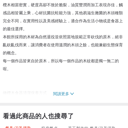
欖木相當密實，硬度高卻不致於脆裂，油質豐潤而加工表現亦佳，觸
感品相皆屬上乘，心材抗菌抗蛀能力強，其他易滋生黴菌的木頭種類
完全不同，在實用性以及美感經驗上，適合作為生活小物或是食器上
的最佳選擇。
本館所採用的木材為自然退役並依照當地規範正常砍伐的原木，絕非
亂砍亂伐而來，讓消費者在使用溫潤的木頭之餘，也能兼顧生態保育
的概念。
每一個作品皆來自於原木，所以每一個作品的木紋都是獨一無二的
喔。
橄欖木食器清潔保養方式
閱讀更多
1. 橄欖木的清洗-使用一般中性洗劑清洗，沾染血水或有魚腥味時，可
以使用小蘇打粉在表面擦拭，再用溫水洗淨即可。實木商品為預防遇
看過此商品的人也搜尋了
熱變形，不建議放入洗碗機或烘碗機。
2. 橄欖木食器平時清洗完後，放在室內通風處陰乾即可。
餐具/刀叉湯匙
廚房餐桌
手工製作的 餐具/刀叉湯匙