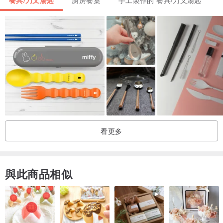
3. 每一到兩個月，可以使用食器專用木蠟油/蜂蠟油，薄塗保養(本設
計館亦有製作食用級蜂蠟油，可使用加購價購買)，可以讓色澤保持亮
麗，也可減低發霉的機率。
看更多
與此商品相似