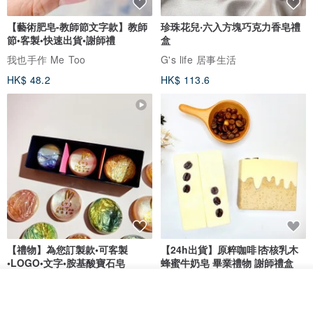
【藝術肥皂-教師節文字款】教師
珍珠花兒‧六入方塊巧克力香皂禮
節•客製•快速出貨•謝師禮
盒
我也手作 Me Too
G's life 居事生活
HK$ 48.2
HK$ 113.6
【禮物】為您訂製款•可客製
【24h出貨】原粹咖啡∣杏核乳木
•LOGO•文字•胺基酸寶石皂
蜂蜜牛奶皂 畢業禮物 謝師禮盒
我也手作 Me Too
Wow Hsu 哇許創意皂研室
看其他商品
了解品牌
HK$ 51.3
HK$ 76.9