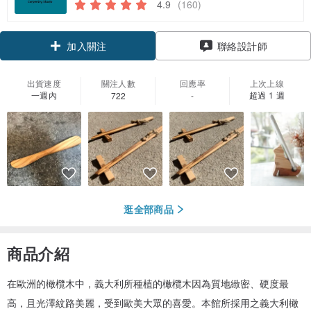
4.9
(160)
領優惠券
加入關注
聯絡設計師
出貨速度
關注人數
回應率
上次上線
一週內
超過 1 週
722
-
逛全部商品
商品介紹
在歐洲的橄欖木中，義大利所種植的橄欖木因為質地緻密、硬度最
高，且光澤紋路美麗，受到歐美大眾的喜愛。本館所採用之義大利橄