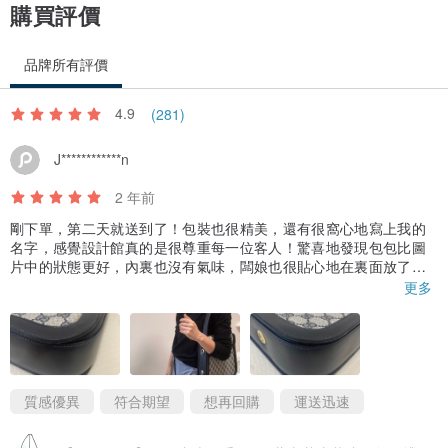
購買評價
品牌所有評價
4.9
(281)
J************n
2 年前
剛下單，第二天就送到了！包裝也很精美，還有很窩心地寫上我的
名字，感覺設計館真的是很尊重每一位客人！驚喜地發現包包比圖
片中的狀態更好，內裏也沒有氣味，闆娘也很貼心地在裏面放了防
潮珠。總的來說是非常好的購物體驗，闆娘也很細心耐性地回應所
更多
有問題，包包的品質也是非常佳，比較下價錢也是比其他中古店更
為優惠的，有適合的貨品絕對會再回購。
質感優異
符合期望
想再回購
運送迅速