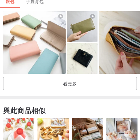
銀包
手袋背包
・這些是該項目的實際照片。相片亦不能顯示所有細節，完美主義者
請考慮清楚才購買，
・圖片在不同電子顯示器上或有些許色差，以實物為準
・這件物品由前主人保養過。
・由於其復古性質，該商品有正常磨損的跡象，多少有歲月及使用痕
跡，不介意再購買。
・如有以上未說明到的部分，請提出釋疑詢問商品狀況；請務必詢問
清楚再下單，感謝 !
・收款後不設退換
看更多
與此商品相似