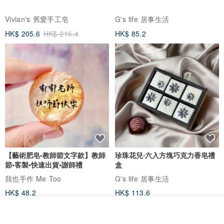
Vivian's 舊愛手工皂
G's life 居事生活
HK$ 205.6
HK$ 216.4
HK$ 85.2
【藝術肥皂-教師節文字款】教師
珍珠花兒‧六入方塊巧克力香皂禮
節•客製•快速出貨•謝師禮
盒
我也手作 Me Too
G's life 居事生活
HK$ 48.2
HK$ 113.6
看其他商品
了解品牌