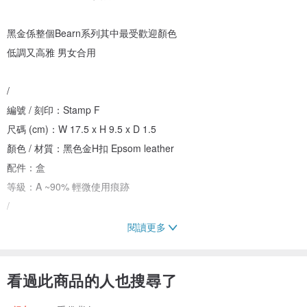
黑金係整個Bearn系列其中最受歡迎顏色
低調又高雅 男女合用
/
編號 / 刻印：Stamp F
尺碼 (cm)：W 17.5 x H 9.5 x D 1.5
顏色 / 材質：黑色金H扣 Epsom leather
配件：盒
等級：A ~90% 輕微使用痕跡
/
閱讀更多
購買前注意：
・所有物品為真品
看過此商品的人也搜尋了
・物品所在地為香港。香港以外的訂單貨件將由買家負責支付關稅和
稅款。