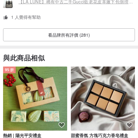
【LA LUNE】稀有中古二手Gucci藍老花皮革腋下包側揹背孭單肩手袋
1 人覺得有幫助
看品牌所有評價 (281)
與此商品相似
95 折
熱銷 | 陽光平安禮盒
甜蜜香氛 方塊巧克力香皂禮盒