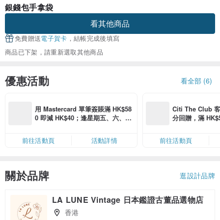
銀錢包手拿袋
看其他商品
免費贈送
電子賀卡
，結帳完成後填寫
商品已下架，請重新選取其他商品
優惠活動
看全部 (6)
用 Mastercard 單筆簽賬滿 HK$58
Citi The Club
0 即減 HK$40；逢星期五、六、日
分回贈，滿 HK$580
滿 HK$880 即減 HK$80（名額有
Coins（名額
限，額滿即止，僅限「常用信用
前往活動頁
活動詳情
前往活動頁
卡」結帳）
關於品牌
逛設計品牌
LA LUNE Vintage 日本鑑證古董品選物店
香港