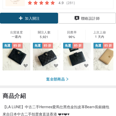
4.9
(281)
領優惠券
聯絡設計師
加入關注
出貨速度
關注人數
回應率
上次上線
一週內
1 天內
5,921
96%
免運
85 折
免運
85 折
免運
85 折
免運
85 折
逛全部商品
商品介紹
【LA LUNE】中古二手Hermes愛馬仕黑色金扣皮革Bearn長銀錢包
來自日本中古二手拍賣會直送香港 ❤️♥️❤️♥️