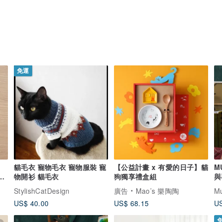
免運
】
貓毛衣 寵物毛衣 寵物服裝 寵
【公益計畫 x 有愛的日子】貓
M
出
物開衫 貓毛衣
狗獨享禮盒組
與
StylishCatDesign
廣告
Mao’s 樂陶陶
Mu
US$ 40.00
US$ 68.15
US