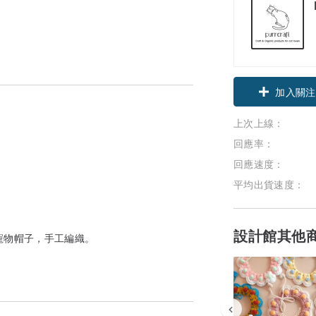
加入關注
上次上線：
回應率：
回應速度：
平均出貨速度：
設計館其他
題寵物帽子，手工編織。