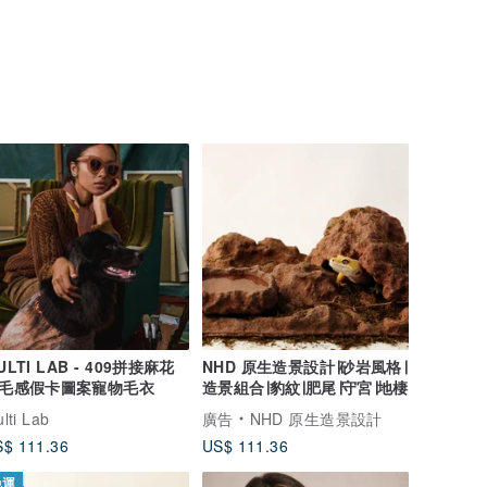
ULTI LAB - 409拼接麻花
NHD 原生造景設計∣砂岩風格∣
毛感假卡圖案寵物毛衣
造景組合∣豹紋∣肥尾∣守宮∣地棲
lti Lab
廣告
NHD 原生造景設計
$ 111.36
US$ 111.36
免運