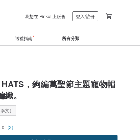
我想在 Pinkoi 上販售
登入/註冊
送禮指南
所有分類
Y HATS，鉤編萬聖節主題寵物帽
編織。
：泰文）
5.0
(2)