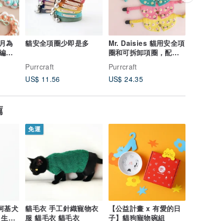
月為
貓安全項圈少即是多
Mr. Daisies 貓用安全項
可拆卸蝴
編織
圈和可拆卸項圈，配有
全項圈，
配套鈴鐺，有 5 種顏色
用於貓咪
Purrcraft
Purrcraft
Purrcraft
可供選擇。
US$ 11.56
US$ 24.35
US$ 16.
薦
免運
】柯基犬
貓毛衣 手工針織寵物衣
【公益計畫 x 有愛的日
 生日
服 貓毛衣 貓毛衣
子】貓狗寵物碗組