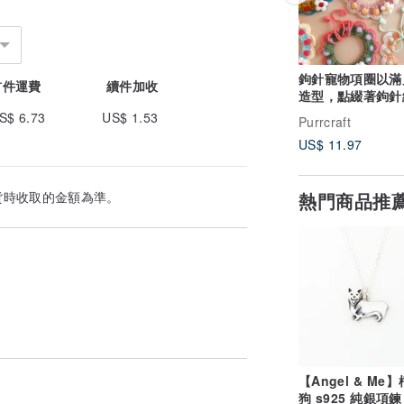
鉤針寵物項圈以滿
首件運費
續件加收
造型，點綴著鉤針
的花朵。
S$ 6.73
US$ 1.53
Purrcraft
US$ 11.97
熱門商品推
貨時收取的金額為準。
【Angel & Me
狗 s925 純銀項鍊