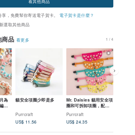
看其他商品
分享，免費幫你寄送電子賀卡。
電子賀卡是什麼？
新選取其他商品
他商品
1 / 4
看更多
月為
貓安全項圈少即是多
Mr. Daisies 貓用安全項
可拆卸蝴
編織
圈和可拆卸項圈，配有
全項圈，
配套鈴鐺，有 5 種顏色
用於貓咪
Purrcraft
Purrcraft
Purrcraft
可供選擇。
US$ 11.56
US$ 24.35
US$ 16.