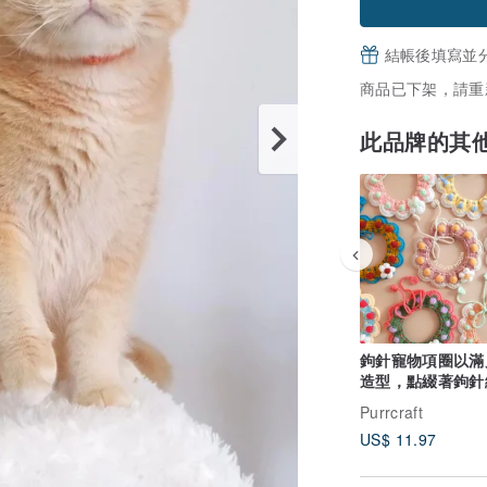
結帳後填寫並
商品已下架，請重
此品牌的其
鉤針寵物項圈以滿
造型，點綴著鉤針
的花朵。
Purrcraft
US$ 11.97