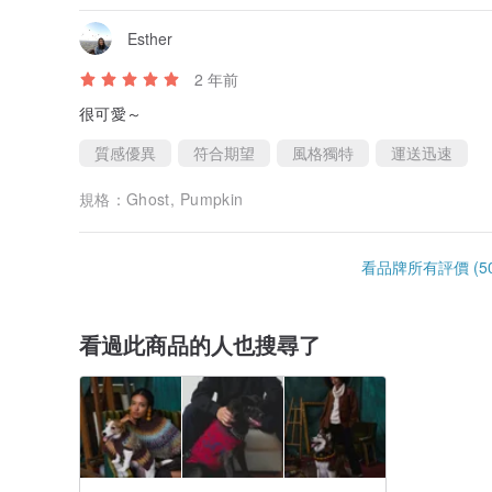
Esther
2 年前
很可愛～
質感優異
符合期望
風格獨特
運送迅速
規格：
Ghost, Pumpkin
看品牌所有評價 (50
看過此商品的人也搜尋了