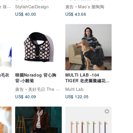
物
珠寶銀飾
StylishCatDesign
廣告
Mao’s 樂陶陶
US$ 40.00
US$ 43.66
袖毛衣
韓國Noradog 背心胸
MULTI LAB -104
背-小雛菊
TIGER 老虎圖騰繡花羊
毛寵物毛衣/S-XL
廣告
美好毛日 The Good Pet Days
Multi Lab
US$ 40.09
US$ 122.05