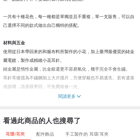
一共有十種花色，每一種都是單獨並且不重複，單一支販售，可以自
己選擇不同的款式做出自己獨特的搭配。
材料與五金
使用從日本帶回來的和服布料所製作的小花，加上臺灣最優質的銠金
屬電鍍，製作成精緻小花耳針。
銠金屬是惰性金屬，比金銀還更不容易氧化，幾乎完全不會生鏽。
耳針耳後擋為不鏽鋼加上大片擋片，方便穿戴也不易遺失。若有遺落
或損壞，請原樣寄回，可免費維修一次。
閱讀更多
保固與維修
所有我親手製作的東西都是終身保修，若有故障或毀損情形，無論是
看過此商品的人也搜尋了
否人為損壞，都請私訊討論，然後會依照零件材料與維修所需要的時
間給予報價。
耳環/耳夾
配件飾品
手工製作的 耳環/耳夾