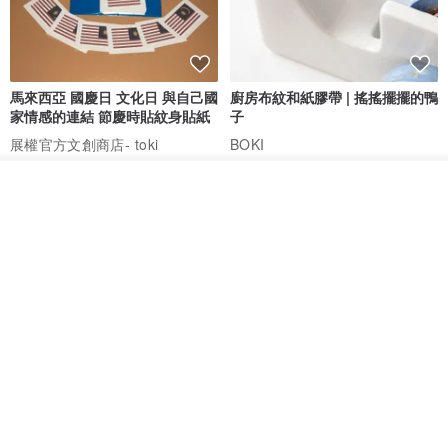
馬來西亞 國慶日 文化日 與自己國
廚房布紋和紙膠帶 | 搖搖擺擺的鴨
家情感的連結 節慶時貼紋身貼紙
子
展權官方文創商店- toki
BOKI
HK$ 42.5
HK$ 63.4
看其他商品
了解品牌
愛書人的閱讀書燈 閱讀小書燈禮
泡泡裡的世界5(日本和紙、 亮面
物學生文具英國 IF 文創進
PET)