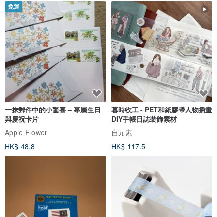
免運
一抹郵件中的小驚喜 – 專屬生日
暮時收工 - PET和紙膠帶人物插畫
與慶祝卡片
DIY手帳日誌裝飾素材
Apple Flower
自元素
HK$ 48.8
HK$ 117.5