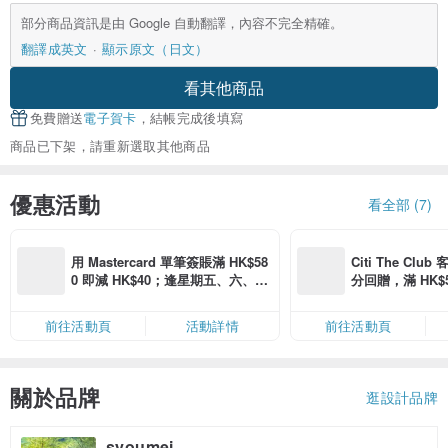
部分商品資訊是由 Google 自動翻譯，內容不完全精確。
翻譯成英文
顯示原文（日文）
看其他商品
免費贈送
電子賀卡
，結帳完成後填寫
商品已下架，請重新選取其他商品
優惠活動
看全部 (7)
用 Mastercard 單筆簽賬滿 HK$58
Citi The Club
0 即減 HK$40；逢星期五、六、日
分回贈，滿 HK$580
滿 HK$880 即減 HK$80（名額有
Coins（名額
限，額滿即止，僅限「常用信用
前往活動頁
活動詳情
前往活動頁
卡」結帳）
關於品牌
逛設計品牌
syoumei