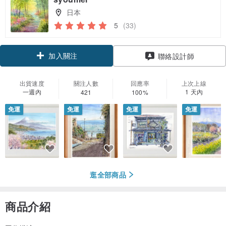
日本
5
(33)
加入關注
聯絡設計師
出貨速度
關注人數
回應率
上次上線
一週內
1 天內
421
100%
免運
免運
免運
免運
逛全部商品
商品介紹