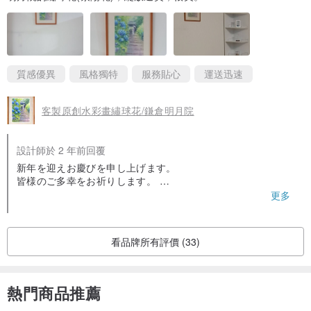
質感優異
風格獨特
服務貼心
運送迅速
客製原創水彩畫繡球花/鎌倉明月院
設計師於 2 年前回覆
新年を迎えお慶びを申し上げます。
皆様のご多幸をお祈りします。
美しい真白な壁にアジサイが映えます。
更多
あなたの部屋もセンスも素晴らしいと感じます。
ありがとうございました。
看品牌所有評價 (33)
熱門商品推薦