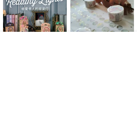
我要訂製
加入收藏
了解品牌
愛書人的閱讀書燈 閱讀小書燈禮
泡泡裡的世界5(日本和紙、 亮面
物學生文具英國 IF 文創進
PET)
英國IF文創官方旗艦店
仙女丸 Fairy Maru
HK$ 174.2
HK$ 99.7