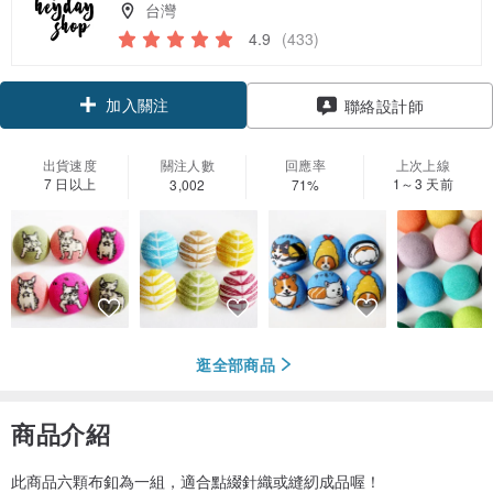
台灣
4.9
(433)
加入關注
聯絡設計師
出貨速度
關注人數
回應率
上次上線
7 日以上
1～3 天前
3,002
71%
逛全部商品
商品介紹
此商品六顆布釦為一組，適合點綴針織或縫紉成品喔！