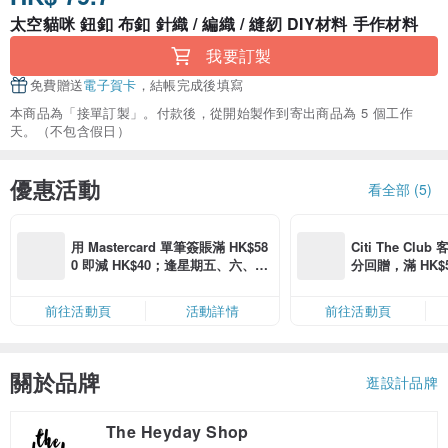
太空貓咪 鈕釦 布釦 針織 / 編織 / 縫紉 DIY材料 手作材料
我要訂製
免費贈送
電子賀卡
，結帳完成後填寫
本商品為「接單訂製」。付款後，從開始製作到寄出商品為 5 個工作
天。（不包含假日）
優惠活動
看全部 (5)
用 Mastercard 單筆簽賬滿 HK$58
Citi The Club
0 即減 HK$40；逢星期五、六、日
分回贈，滿 HK$580
滿 HK$880 即減 HK$80（名額有
Coins（名額
限，額滿即止，僅限「常用信用
前往活動頁
活動詳情
前往活動頁
卡」結帳）
關於品牌
逛設計品牌
The Heyday Shop