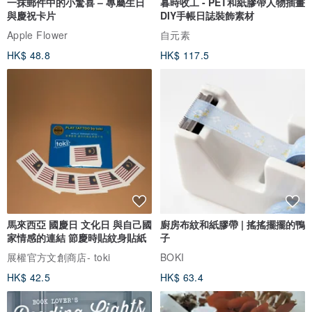
一抹郵件中的小驚喜 – 專屬生日
暮時收工 - PET和紙膠帶人物插畫
與慶祝卡片
DIY手帳日誌裝飾素材
Apple Flower
自元素
HK$ 48.8
HK$ 117.5
馬來西亞 國慶日 文化日 與自己國
廚房布紋和紙膠帶 | 搖搖擺擺的鴨
家情感的連結 節慶時貼紋身貼紙
子
展權官方文創商店- toki
BOKI
HK$ 42.5
HK$ 63.4