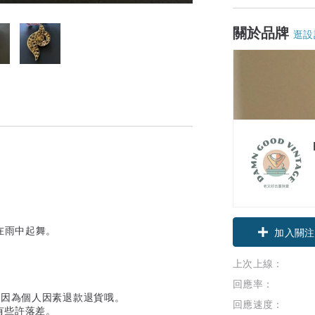
關於品牌
逛設
領優惠券
在雨中起舞。
加入關注
上次上線：
回應率：
法因為個人因素退款退貨哦。
回應速度：
有些許落差。