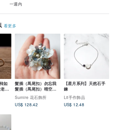
一週內
似
看更多
柿如
髮插（馬尾扣）勿忘我
【星月系列】天然石手
质老段
髮插（馬尾扣）晴空藍
鍊
粉
藍色 春天 5 月 胸針 帶
Sumire 花石飾所
Lit手作飾品
留（和服腰帶扣）線條
US$ 128.42
US$ 12.48
編織 線條藝術 美式花藝