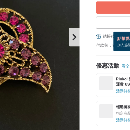
結帳後填寫並
點擊愛
付款後，從備貨到
加入慾
優惠活動
看全部
Pinko
運費 US$
活動詳
輕鬆擁
指定商
活動詳