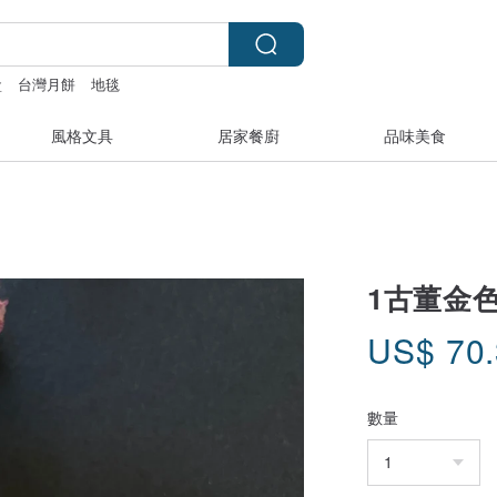
盒
台灣月餅
地毯
風格文具
居家餐廚
品味美食
1古董金色
US$
70
數量