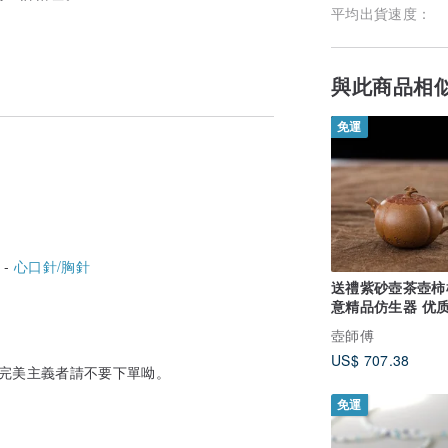
平均出貨速度：
與此商品相
免運
 -
心口針/胸針
送禮紫砂壺茶壺柿
意精品仿生器 优
料 色泽油润 口盖
壺師傅
US$ 707.38
有完美主義者請不要下單呦。
免運