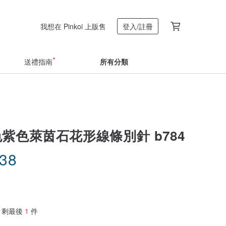
我想在 Pinkoi 上販售
登入/註冊
送禮指南
所有分類
紫色萊茵石花形線條別針 b784
.38
剩最後
1
件