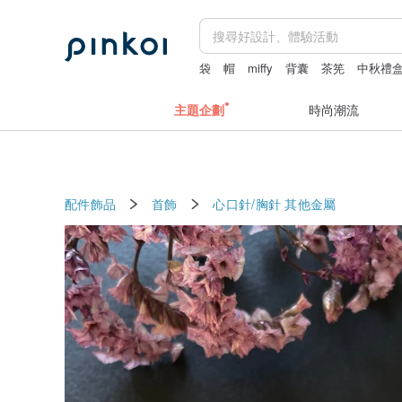
袋
帽
miffy
背囊
茶筅
中秋禮
主題企劃
時尚潮流
配件飾品
首飾
心口針/胸針
其他金屬