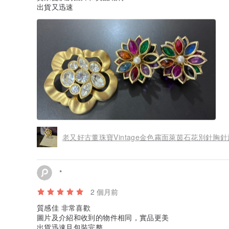
出貨又迅速
老又好古董珠寶Vintage金色霧面萊茵石花別針胸針
*
2 個月前
質感佳 非常喜歡
圖片及介紹和收到的物件相同，實品更美
出貨迅速且包裝完整