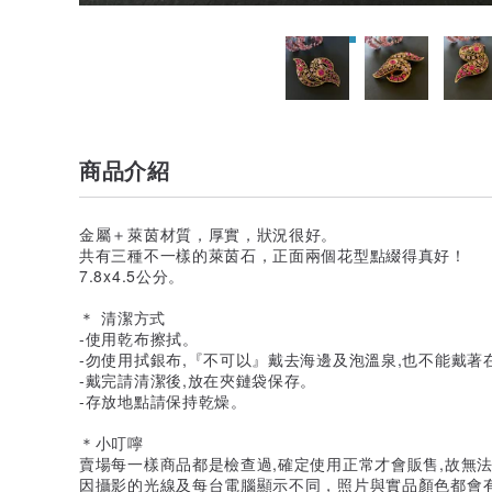
商品介紹
金屬＋萊茵材質，厚實，狀況很好。
共有三種不一樣的萊茵石，正面兩個花型點綴得真好！
7.8x4.5公分。
＊ 清潔方式
-使用乾布擦拭。
-勿使用拭銀布,『不可以』戴去海邊及泡溫泉,也不能戴著
-戴完請清潔後,放在夾鏈袋保存。
-存放地點請保持乾燥。
＊小叮嚀
賣場每一樣商品都是檢查過,確定使用正常才會販售,故無
因攝影的光線及每台電腦顯示不同，照片與實品顏色都會