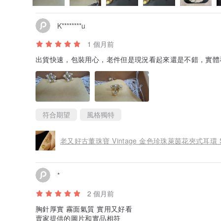
K********u
1 個月前
出貨快速，包裝用心，老件但是現況看起來還是不錯，實體
符合期望
風格獨特
老又好古董珠寶 Vintage 金色珍珠萊茵花夾式耳環 ST
*
2 個月前
胸針厚實 霧面氣質 實用又好看
賣家提供的圖片和實品相符