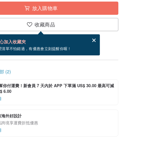
放入購物車
收藏商品
分享，免費幫你寄送電子賀卡。
電子賀卡是什麼？
心加入收藏夾
寄出商品為 2 個工作天。（不包含假日）
望清單不怕錯過，有優惠會立刻提醒你喔！
 (2)
i 幫你付運費！新會員 7 天內於 APP 下單滿 US$ 30.00 最高可減
 6.00
情
有海外好設計
品跨境享運費折抵優惠
情