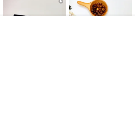
放入購物車
加入收藏
了解品牌
【禮物】為您訂製款•可客製
【24h出貨】原粹咖啡∣杏核乳木
•LOGO•文字•胺基酸寶石皂
蜂蜜牛奶皂 畢業禮物 謝師禮盒
我也手作 Me Too
Wow Hsu 哇許創意皂研室
HK$ 51.3
HK$ 76.9
免運