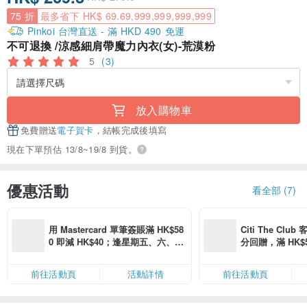
75 折
最多省下 HK$ 69.69,999,999,999,999
Pinkoi 台灣直送 - 滿 HKD 490 免運
不可退換 /涼感細肩帶魔力內衣(女)-荒漠粉
5
(3)
放入購物車
免費贈送
電子賀卡
，結帳完成後填寫
現在下單預估 13/8~19/8 到貨。
優惠活動
看全部 (7)
用 Mastercard 單筆簽賬滿 HK$58
Citi The Club
0 即減 HK$40；逢星期五、六、日
分回贈，滿 HK$580
滿 HK$880 即減 HK$80（名額有
Coins（名額
限，額滿即止，僅限「常用信用
前往活動頁
活動詳情
前往活動頁
卡」結帳）