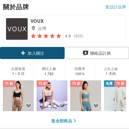
關於品牌
逛設計品牌
VOUX
台灣
4.9
(825)
領優惠券
聯絡設計師
加入關注
出貨速度
關注人數
回應率
上次上線
1～3 日
1 天內
1,782
100%
75 折
75 折
75 折
免運
75 折
逛全部商品