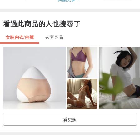
看過此商品的人也搜尋了
女裝內衣/內褲
衣著良品
【商品特色】
百搭Basic細肩帶胸罩，簡約的設計可單穿運動，也可作為日常內著，
舒適透氣、活動方便，涼爽色系，絕對是夏日不可或缺的單品。
【材質介紹】
涼感布料、透氣不悶熱、彈性纖維、親膚舒適
看更多