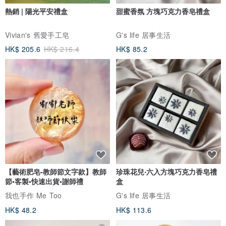
熱銷 | 陽光平安禮盒
甜蜜香氛 方塊巧克力香皂禮盒
Vivian's 舊愛手工皂
G's life 居事生活
HK$ 205.6
HK$ 216.4
HK$ 85.2
【藝術肥皂-教師節文字款】教師
珍珠花兒‧六入方塊巧克力香皂禮
節•客製•快速出貨•謝師禮
盒
我也手作 Me Too
G's life 居事生活
HK$ 48.2
HK$ 113.6