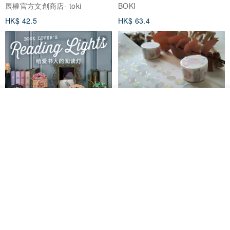
展權官方文創商店- toki
BOKI
HK$ 42.5
HK$ 63.4
我要排隊
了解品牌
愛書人的閱讀書燈 閱讀小書燈禮
泡泡裡的世界5(日本和紙、 亮面
物學生文具英國 IF 文創進
PET)
英國IF文創官方旗艦店
仙女丸 Fairy Maru
HK$ 174.2
HK$ 99.7