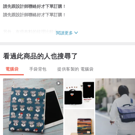
請先跟設計師聯絡好才下單訂購！
請先跟設計師聯絡好才下單訂購！
另外，有些布料的紋理比較大，
閱讀更多
每個袋子的紋理都會不一，會是隨機寄出的〜
－
看過此商品的人也搜尋了
這款都是預購貨品，下單訂製後才開始寄出
預計入數後三到四星期內寄出，謝謝支持！
電腦袋
手袋背包
提供客製的 電腦袋
－
【清潔處理】
1. 建議用冷水手洗，盡量輕力清潔，以保護袋子不會變形。
2. 因為袋子夾層都用上太空棉，不可搓揉和高溫烘乾。
3. 表層污漬可使用去漬筆輕力、慢慢輕擦，將表面髒污去除。
4. 棉質袋子清洗後，有機會有少許縮水情況出現，不要高溫烘乾，讓