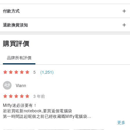
付款方式
退款換貨須知
購買評價
品牌所有評價
5
(1,251)
Viann
3 年前
Miffy迷必須要有！
岩岩買咗新notebook,要買返個電腦袋
第一時間諗起呢個之前已經收藏嘅Miffy電腦袋
超級靚,質料都好好,仲有暗位收納
更多
帶住佢出街好開心🥰🥰