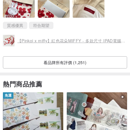
仲附印有Miffy 圖案防塵袋送出,雙重滿足
質感優異
符合期望
【Pinkoi x miffy】紅色花朵MIFFY - 多款尺寸 IPAD電腦保護套 / 815a.m
看品牌所有評價 (1,251)
熱門商品推薦
免運