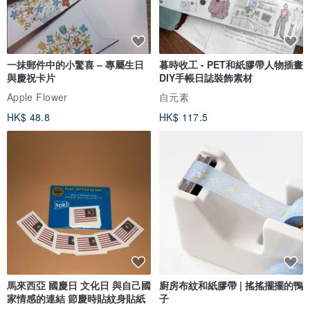
一抹郵件中的小驚喜 – 專屬生日
暮時收工 - PET和紙膠帶人物插畫
與慶祝卡片
DIY手帳日誌裝飾素材
Apple Flower
自元素
HK$ 48.8
HK$ 117.5
馬來西亞 國慶日 文化日 與自己國
廚房布紋和紙膠帶 | 搖搖擺擺的鴨
家情感的連結 節慶時貼紋身貼紙
子