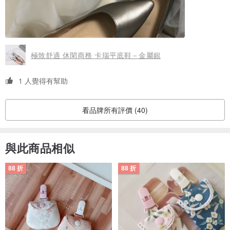
極致舒適 休閑商務 卡瑞平底鞋－金屬銀
舒適軟墊
1 人覺得有幫助
將上一代超彈海綿鞋墊升級，改良成更貼腳、柔軟的舒適前掌軟墊，
看品牌所有評價 (40)
帶給你完美支撐。
3cm 跟高
與此商品相似
舒適的 3cm 跟高，配搭粗跟設計，給你增高效果，讓你更加自信迷
88 折
88 折
人。
兩穿著法