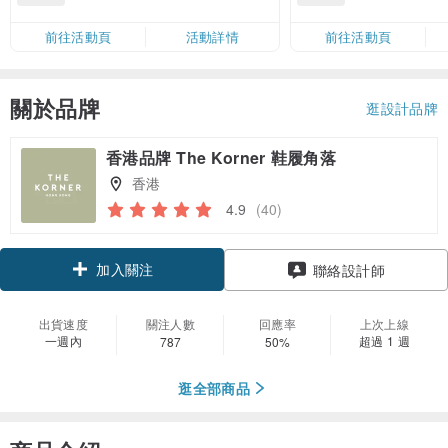
滿 HK$880 即減 HK$80（名額有
Coins（名額
限，額滿即止，僅限「常用信用
前往活動頁
活動詳情
前往活動頁
卡」結帳）
關於品牌
逛設計品牌
香港品牌 The Korner 鞋履角落
香港
4.9
(40)
加入關注
聯絡設計師
出貨速度
關注人數
回應率
上次上線
一週內
超過 1 週
787
50%
逛全部商品