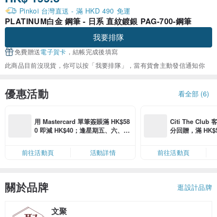
Pinkoi 台灣直送 - 滿 HKD 490 免運
PLATINUM白金 鋼筆 - 日系 直紋鍍銀 PAG-700-鋼筆
我要排隊
免費贈送
電子賀卡
，結帳完成後填寫
此商品目前沒現貨，你可以按「我要排隊」，當有貨會主動發信通知你
優惠活動
看全部 (6)
用 Mastercard 單筆簽賬滿 HK$58
Citi The Club
0 即減 HK$40；逢星期五、六、日
分回贈，滿 HK$580
滿 HK$880 即減 HK$80（名額有
Coins（名額
限，額滿即止，僅限「常用信用
前往活動頁
活動詳情
前往活動頁
卡」結帳）
關於品牌
逛設計品牌
文聚