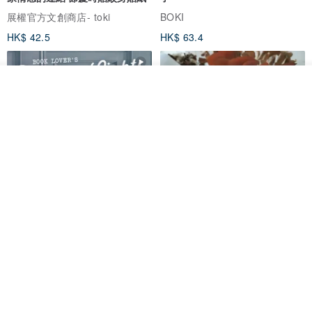
展權官方文創商店- toki
BOKI
HK$ 42.5
HK$ 63.4
我要排隊
加入收藏
了解品牌
愛書人的閱讀書燈 閱讀小書燈禮
泡泡裡的世界5(日本和紙、 亮面
物學生文具英國 IF 文創進
PET)
英國IF文創官方旗艦店
仙女丸 Fairy Maru
HK$ 174.2
HK$ 99.7