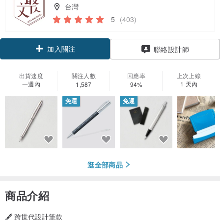
台灣
5
(403)
加入關注
聯絡設計師
出貨速度
關注人數
回應率
上次上線
一週內
1 天內
1,587
94%
免運
免運
逛全部商品
商品介紹
🖋️ 跨世代設計筆款