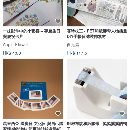
一抹郵件中的小驚喜 – 專屬生日
暮時收工 - PET和紙膠帶人物插畫
與慶祝卡片
DIY手帳日誌裝飾素材
Apple Flower
自元素
HK$ 48.8
HK$ 117.5
馬來西亞 國慶日 文化日 與自己國
廚房布紋和紙膠帶 | 搖搖擺擺的鴨
家情感的連結 節慶時貼紋身貼紙
子