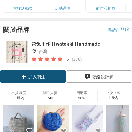
限，額滿即止，僅限「常用信用
前往活動頁
活動詳情
前往活動頁
卡」結帳）
關於品牌
逛設計品牌
花兔手作 Hwatokki Handmade
台灣
5
(278)
領優惠券
聯絡設計師
加入關注
出貨速度
關注人數
回應率
上次上線
一週內
1 天內
740
92%