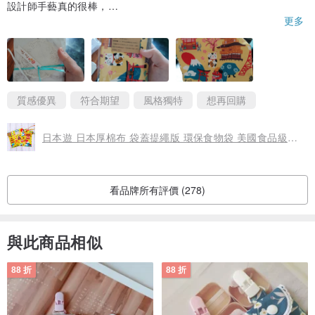
設計師手藝真的很棒，
下次會繼續購買的
更多
１.
花兔手作
是為紀念設計師的兔天使而創的純手作品牌，
愛的傳遞
是
花兔手作開始販售手作品的初衷。
２.
目前販售收入皆用在花兔親力親為餵養與救援TNR偏鄉浪浪上
，
願
以小豆苗的力量讓世界變的更美好
~
質感優異
符合期望
風格獨特
想再回購
3.
純手工一針一線編織與縫製
，可能會有些不完美的地方，
布料剪裁
時為取最佳面積
，
取圖也會不一樣唷
。
日本遊 日本厚棉布 袋蓋提繩版 環保食物袋 美國食品級認證防水布
４.
每個人的螢幕設定不同
，所以實品與螢幕顯示的，
可能會有輕微的
顏色深淺不同
。
５.純手工製作，
對於顏色與作工等要求完美主義者
，
購買前請三思
。
看品牌所有評價 (278)
６.
為保護包裹不因週休長時間被重壓
，
週五即不寄郵寄之包裹
。
７.
週六日為家庭日和材料採購處理排單日
，
不出貨
(特殊訂單除外)，
與此商品相似
有空才會回訊息
。
８.
非全職不接超急單
，若有指定時限到貨日，請於下單前私訊確認，
88 折
88 折
勿直接下單指定，恕無法配合理會。
９.
非24小時在線
，有事請訊息聯絡，耐心等待，花兔定會在第一時間