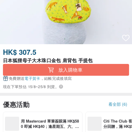
HK$ 307.5
日本狐狸母子大木珠口金包 肩背包 手提包
放入購物車
免費贈送
電子賀卡
，結帳完成後填寫
現在下單預估 15/8~25/8 到貨。
優惠活動
看全部 (6)
用 Mastercard 單筆簽賬滿 HK$58
Citi The Club
0 即減 HK$40；逢星期五、六、日
分回贈，滿 HK$580
滿 HK$880 即減 HK$80（名額有
Coins（名額