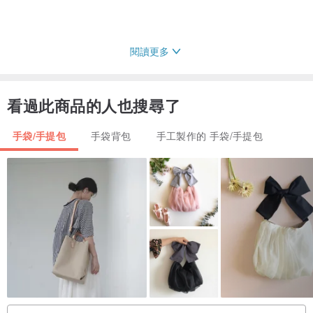
閱讀更多
開口
：觸感溫潤的原木大木珠口金，質感與便利性兼具。
※※
全新大木珠口金初始使用會比較緊唷
！
看過此商品的人也搜尋了
手袋/手提包
手袋背包
手工製作的 手袋/手提包
縫線
：使用縫皮革的蠟線一針一針仔細將口金縫勞固，戴著皮製護指
套還是常常拉線到手指瘀青，為的就是想把這最後也是最重要的一道
工序做到最好！
附贈肩背/手提帶
。