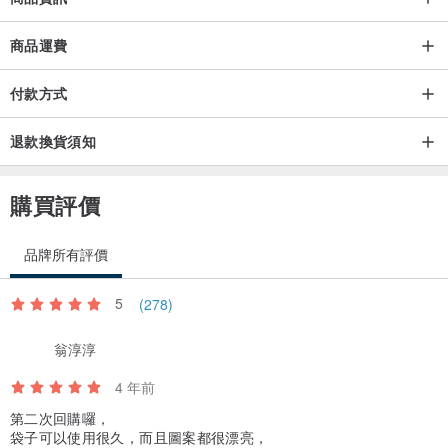
商品運費
付款方式
【材質&洗整 】
退款換貨須知
棉麻、口金
購買評價
請使用中性洗劑以清洗局部髒污的方式清潔，嚴重髒污再將包包以冷
洗精或中性洗劑水溶液清洗，勿浸泡和脫水，將毛巾塞在口金包內，
品牌所有評價
再用另一毛巾包覆輕壓吸水，晾乾。
5
(278)
翁淳淳
4 年前
第二次回購囉，
【花兔手作♡初衷與小叮嚀】
袋子可以使用很久，而且圖案都很漂亮，