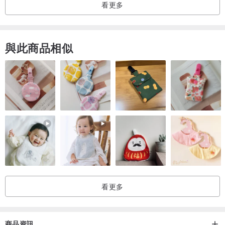
看更多
※※
花兔手作的編織/口金包每一個都是世上獨一無二
，
不愛做重復
的
，
揹出去決不會撞包唷
~
與此商品相似
※※ 每個包的配色、大小、編織花樣與搭配的提把...等，都是精心設計
與製作，希望每個獨特的包都能彰顯出主人獨特的氣質:)
※
照片中模特為24吋腰標準身
，
我們盡可能以照片和文字寫明尺寸說
明
，
請詳閱內文或訊息詢問在意的部份再購買唷
！
看更多
【 尺寸】
平量直徑：長約18cm，底寬約8cm，高約12cm，口金直徑12cm (誤
差1-2cm以內)
商品資訊