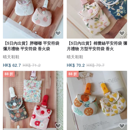
回覆與處理喲！
【5日內出貨】胖嘟嘟 平安符袋
【5日內出貨】棉蕾絲平安符袋 彌
彌月禮物 平安符袋 香火袋
月禮物 方型平安符袋 香火
晴天鞋鞋
晴天鞋鞋
HK$ 62.7
HK$ 71.2
HK$ 70.2
HK$ 79.7
88 折
88 折