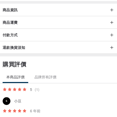
｜貓頭鷹的體型｜
商品資訊
貓頭鷹墜飾的尺寸約在臺幣５０元硬幣左右。（50元硬幣直徑：
商品運費
28mm）
付款方式
-------------------------------------------------------------
退款換貨須知
｜商品尺寸｜
。鍊長：86cm棉繩，可調整長度
購買評價
。貓頭鷹墜飾尺寸: 高1.7 x 直徑約2 cm
。材質 : 白陶土
本商品評價
品牌所有評價
-------------------------------------------------------------
5
(1)
｜如何飼養你的貓頭鷹｜
小豆
6 年前
選擇你喜愛的精油，由眼睛滴入精油鍊，