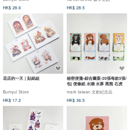
木柴燃燒後，木柴本身的礦物隨著舞動的火流覆蓋沾粘在作品上與土
HK$ 28.6
HK$ 28.5
礦共溶產生的流動質感，
不同的土礦、不同的溫度、不同的木柴都會產生不同的質感。
★ 其次窯燒作品擺放底部無法接觸落灰，底部無釉面質感屬於柴燒正
常狀態。
-------------------------------------------------------------
｜溫馨提醒｜
花店的一天｜貼紙組
秘密便箋-綜合圖案-20張每款5張/
1.作品皆以純手工捏製，柴燒燒製，燒製過程偶而落灰流動沾粘底部
包| 便條紙 水獺 水豚 黑熊 石虎
皆屬常態，沾粘處我們會打磨處理，但是視覺上還是看見沾粘痕跡，
Bumyul Store
mark taiwan 文創紀念品
請詳細檢視照片評估是否接受。
HK$ 17.2
HK$ 36.5
2.調整項鍊長度時，請捏著繩結調整，繩結較不容易鬆開。
3.手工製作，保留手作樸質，勿追求１００％完美。