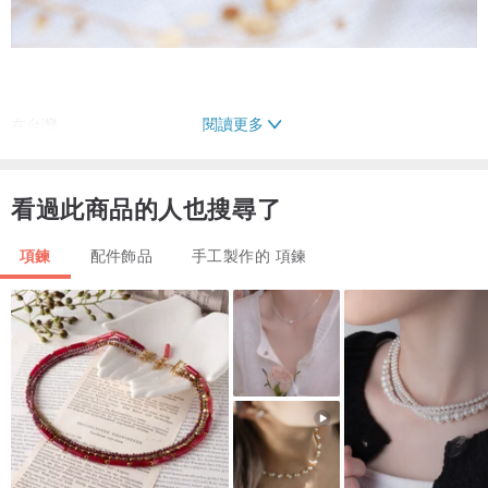
閱讀更多
在台灣，
不得飼養貓頭鷹，
但你可以養一隻獨一無二的柴燒貓頭鷹，
看過此商品的人也搜尋了
且只需用你最愛的精油香氣餵養，
達到視覺嗅覺都舒心的境界 <3
項鍊
配件飾品
手工製作的 項鍊
貓頭鷹─
福氣、智慧、平安以及守護神…等，
各種吉祥的象徵集於一身，
充滿靈氣、活力、也帶著祝福，
有些圓潤可愛，有些展翅高飛，
各種姿態來自於對生態的觀察，