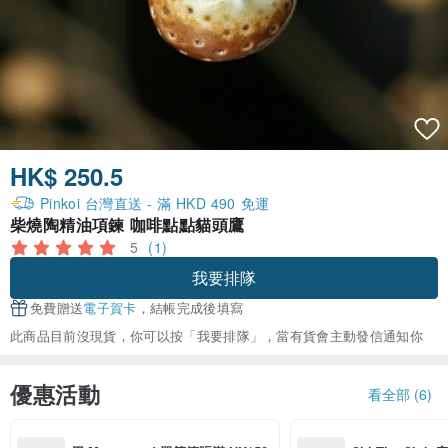
HK$ 250.5
Pinkoi 台灣直送 - 滿 HKD 490 免運
柴燒陶精油項鍊 咖啡點點貓頭鷹
5
(1)
我要排隊
免費贈送
電子賀卡
，結帳完成後填寫
此商品目前沒現貨，你可以按「我要排隊」，當有貨會主動發信通知你
優惠活動
看全部 (6)