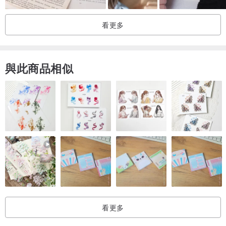
手捏製成空心能夠滴入喜愛精油的精油項鍊，
柴燒溫潤的色澤療癒暖心，
看更多
生活中的難關很多，
開心的事也很多，
先讓身心放鬆吧 !
與此商品相似
讓它陪伴喜愛香氣圍繞的你繼續向前。
｜獨特花色的貓頭鷹｜
作品採用柴燒不上釉燒製，
手捏肌理與自然落灰，
形成的自然釉表現外在質感，
各種不同的陶土結合落灰熔融，
讓作品每一件都不一樣質感，
每隻造型花色都是獨一無二，
等待著特別的主人。
看更多