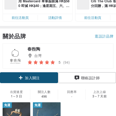
用 Mastercard 單筆簽賬滿 HK$58
Citi The Club
0 即減 HK$40；逢星期五、六、日
分回贈，滿 HK$580
滿 HK$880 即減 HK$80（名額有
Coins（名額
限，額滿即止，僅限「常用信用
前往活動頁
活動詳情
前往活動頁
卡」結帳）
關於品牌
逛設計品牌
春煦陶
台灣
5
(94)
領優惠券
聯絡設計師
加入關注
出貨速度
關注人數
回應率
上次上線
1～3 日
3～7 天前
496
-
免運
免運