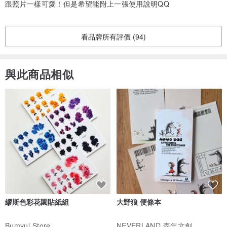
以揮發的方式慢慢散出，讓微微的香氣圍繞，
跟照片一樣可愛！但是希望能附上一張使用說明QQ
讓你和貓頭鷹瞬間充滿生命力！
看品牌所有評價 (94)
｜柴燒的獨一無二｜
與此商品相似
柴燒窯顧名思義是以”木柴”為燃料的傳統窯爐，
使用的窯是傳統橫焰穴窯，
柴燒之美除了在造型理念表達外，
還有一種追尋質樸與溫潤的美感，
作品無須上釉，
需經七十小時的燒製過程，
透過土、火、木灰的共舞產生千變萬化的美感。
｜落灰｜
繆斯色彩花園貼紙組
大野狼 便條本
Bumyul Store
NEVERLAND 森年文創