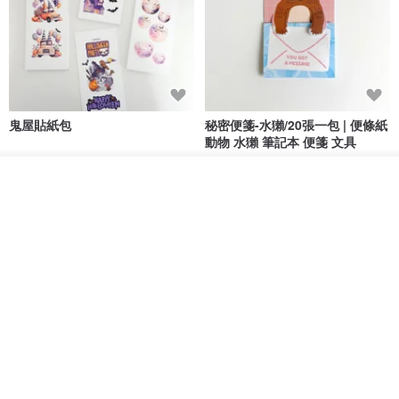
鬼屋貼紙包
秘密便箋-水獺/20張一包 | 便條紙
動物 水獺 筆記本 便箋 文具
Bumyul Store
mark taiwan 文創紀念品
我要排隊
HK$ 26.6
HK$ 36.5
加入收藏
了解品牌