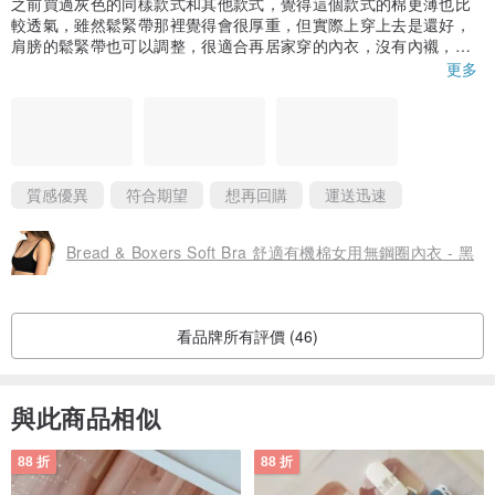
之前買過灰色的同樣款式和其他款式，覺得這個款式的棉更薄也比
較透氣，雖然鬆緊帶那裡覺得會很厚重，但實際上穿上去是還好，
肩膀的鬆緊帶也可以調整，很適合再居家穿的內衣，沒有內襯，在
夏天尤其舒爽
更多
質感優異
符合期望
想再回購
運送迅速
Bread & Boxers Soft Bra 舒適有機棉女用無鋼圈內衣 - 黑
看品牌所有評價 (46)
與此商品相似
88 折
88 折