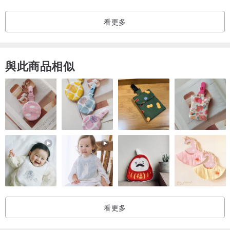
【搭配建議】
下身可搭配 Lounge pant by Biderman 有機棉長褲，營造出更完整的
看更多
極簡風格。
簡單搭配牛仔褲亦能展現出自然不造作的個性感。
與此商品相似
【商品規格】
產地：瑞典設計，產地印度。
材質：有機棉 100%。
建議洗滌：建議手洗，洗滌時請勿長時間浸泡，並請分開洗滌。
可低溫熨燙。請勿烘乾或漂白。
注意：由於相機、螢幕會造成色差，一切以實物為主。 此商品為貼身
衣物，購買前請先確認尺寸，一經購買後，無法提供退換貨服務唷！
看更多