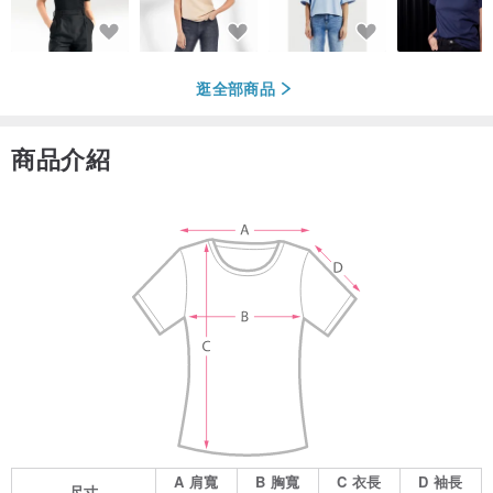
逛全部商品
商品介紹
A
肩寬
B
胸寬
C
衣長
D
袖長
尺寸