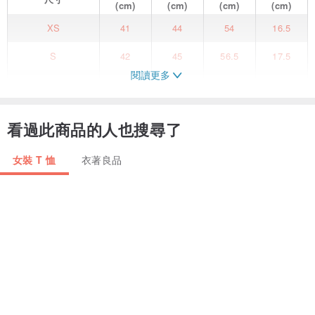
(cm)
(cm)
(cm)
(cm)
XS
41
44
54
16.5
S
42
45
56.5
17.5
閱讀更多
M
44
50
61
18
L
45
51
64
19
看過此商品的人也搜尋了
XL
48
54
66
20
女裝 T 恤
衣著良品
【商品特色】
瑞典時尚造型設計師 Sara Biderman 聯名設計款式。
純正北歐時尚感的簡潔線條。
100%有機棉除了極致舒適，更呵護肌膚不過敏。
柔軟穿著毫無異物感。
領口、袖口及下襬垂墜設計，更顯妳的優雅身形。
此款為聯名限量款式，售完不補。