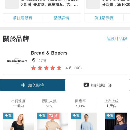
0 即減 HK$40；逢星期五、六、日
分回贈，滿 HK$580
滿 HK$880 即減 HK$80（名額有
Coins（名額
限，額滿即止，僅限「常用信用
前往活動頁
活動詳情
前往活動頁
卡」結帳）
關於品牌
逛設計品牌
Bread & Boxers
台灣
4.8
(46)
領優惠券
聯絡設計師
加入關注
出貨速度
關注人數
回應率
上次上線
一週內
1 天內
269
100%
免運
免運
73 折
免運
免運