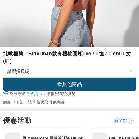
北歐極簡 - Biderman款有機棉圓領Tee / T恤 / T-shirt 女
(紅)
看其他商品
免費贈送
電子賀卡
，結帳完成後填寫
商品已下架，請重新選取其他商品
優惠活動
看全部 (7)
用 Mastercard 單筆簽賬滿 HK$58
Citi The Club