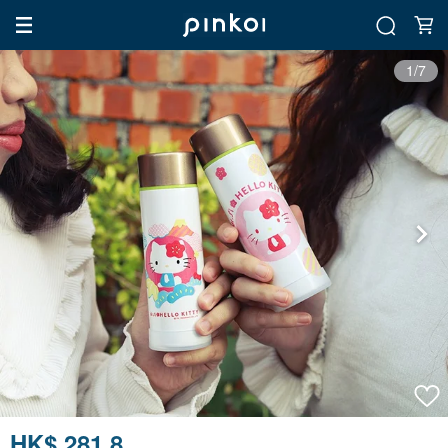
1/7
HK$ 281.8