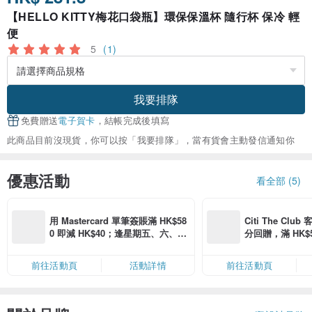
【HELLO KITTY梅花口袋瓶】環保保溫杯 隨行杯 保冷 輕
便
5
(1)
我要排隊
免費贈送
電子賀卡
，結帳完成後填寫
此商品目前沒現貨，你可以按「我要排隊」，當有貨會主動發信通知你
優惠活動
看全部 (5)
用 Mastercard 單筆簽賬滿 HK$58
Citi The Club
0 即減 HK$40；逢星期五、六、日
分回贈，滿 HK$580
滿 HK$880 即減 HK$80（名額有
Coins（名額
限，額滿即止，僅限「常用信用
前往活動頁
活動詳情
前往活動頁
卡」結帳）