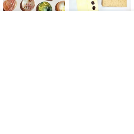
我要排隊
【禮物】為您訂製款•可客製
【24h出貨】原粹咖啡∣杏核乳木
加入收藏
了解品牌
•LOGO•文字•胺基酸寶石皂
蜂蜜牛奶皂 畢業禮物 謝師禮盒
我也手作 Me Too
Wow Hsu 哇許創意皂研室
HK$ 51.3
HK$ 76.9
免運
單入蛋糕香皂禮盒─香橙乳酪
(Ms. box 箱子小姐) 頂級北美黑
胡桃原木飾品盒/珠寶盒
G's life 居事生活
Ms.box 箱子小姐