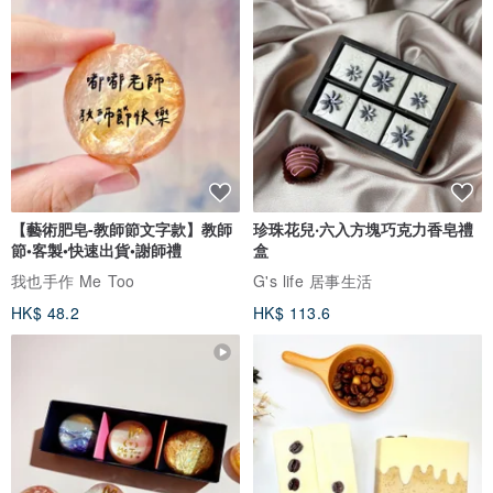
【藝術肥皂-教師節文字款】教師
珍珠花兒‧六入方塊巧克力香皂禮
節•客製•快速出貨•謝師禮
盒
我也手作 Me Too
G's life 居事生活
HK$ 48.2
HK$ 113.6