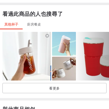
重量：140±3g
容量：150 ml
看過此商品的人也搜尋了
其他杯子
廚房餐桌
看更多