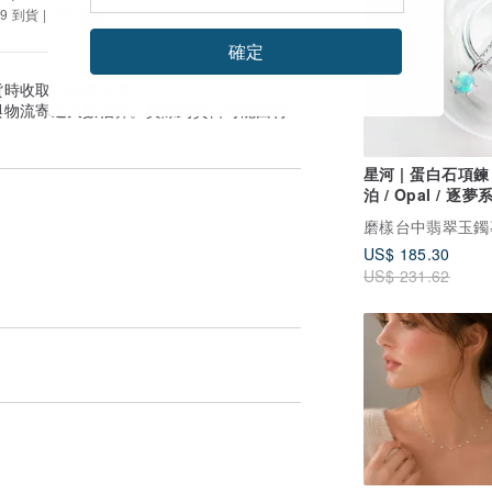
因素而有色差。
9 到貨 | 提供追蹤
確定
貨時收取的金額為準。
 [順豐速運服務中心] / [順便智能櫃] 自
與物流寄送天數估算。實際到貨日可能因付
星河 | 蛋白石項鍊 
泊 / Opal / 逐夢系
ic_fu...
天然寶石項鍊
...
US$ 185.30
亞 地區
US$ 231.62
郵件。