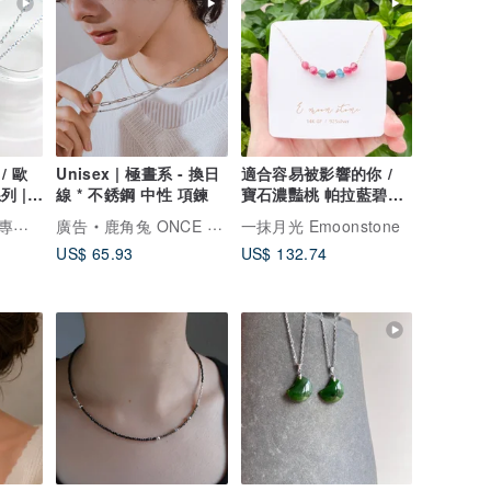
/ 歐
Unisex | 極晝系 - 換日
適合容易被影響的你 /
列 |
線 * 不銹鋼 中性 項鍊
寶石濃豔桃 帕拉藍碧璽
鎖骨鍊 糖豆電氣石
磨樣台中翡翠玉鐲專賣店MODE YANG
廣告
鹿角兔 ONCE UPON A TIME
一抹月光 Emoonstone
US$ 65.93
US$ 132.74