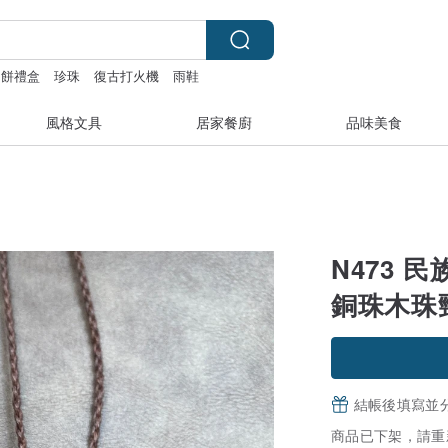
月餅禮盒
珍珠
復古打火機
雨鞋
風格文具
居家餐廚
品味美食
N473 民
銅珠木珠
結帳後填寫並
商品已下架，請重