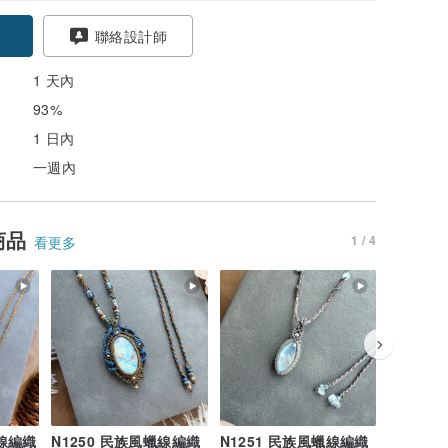
聯絡設計師
1 天內
93%
1 日內
一週內
商品
1 / 4
看更多
蠟線編織
N1250 民族風蠟線編織
N1251 民族風蠟線編織
N1256