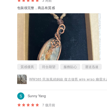
3 周前
包裝很完整，商品有質感
質感優異
符合期望
服務貼心
運送迅速
WW385 民族風繞銅線 復古做舊 wire wrap 幽
Sunny Yang
7 個月前