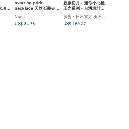
svart og pýrít
新歲初月 - 迷你小北極
淡水珍珠
necklace 天然石黑尖晶
玉光系列 - 台灣設計雕
石 黃鐵礦 / 純銀 串珠
刻之翠玉項鍊
M
Nuna
廣告
日出東方 玉石作坊 Oriental Sunrise
US$ 84.76
US$ 169.27