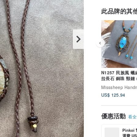
此品牌的其
N1257 民族風 
拉長石 銅珠 頸鏈 
長度)
Misssheep Hand
US$ 125.94
優惠活動
看全部
Pinko
運費 US$