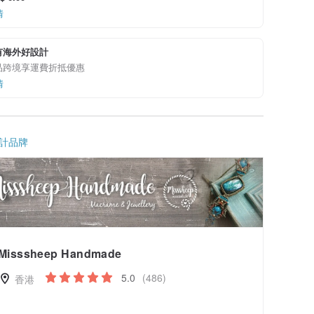
情
有海外好設計
品跨境享運費折抵優惠
情
計品牌
Misssheep Handmade
5.0
(486)
香港