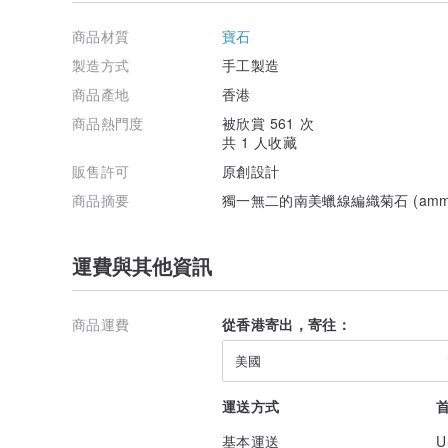
[尺寸]
商品材質
寶石
最長約72cm (穿過頭部後可自由調較, 一般頭圍都合適)
製造方式
手工製造
頸鏈上有個slide lock (活結)用來調節頸鏈長短.
商品產地
香港
使用方法如下:
商品熱門度
被欣賞 561 次
共 1 人收藏
所有飾品圴以紙盒包裝寄出, 有足夠的保護啊~ (飾品卡+
(紙盒大小或會根據貨品大小而有所改變, 圖片只供參考)
販售許可
原創設計
商品摘要
獨一無二的南美蠟線編織菊石 (ammo
[保養及注意事項]
- 避免以硬物撞擊天然石或掉落項鏈。(項鏈上的天然石硬
- 請勿戴著飾品睡覺 / 游泳 / 洗澡 / 泡溫泉 / 做運動
運費與其他資訊
- 蠟線耐水，但由於項鏈上的礦石硬度和受熱程度各有不同
要戴著去洗澡，游泳或泡溫泉啊~)，如果蠟線髒了，可以
自然風乾即可。
- 不建議帶著飾品睡覺, 以免睡著後不小心拉址飾品, 加速
商品運費
從香港寄出，寄往：
- 黃銅材質隨著配戴時間會慢慢氧化, 變成較古的銅色, 另
以回復原有光澤。(純銅是未經過任何加工的銅配件，所以
美國
批配件都會有的!! 所以～介意者請慎選唷, 謝謝啊~)
- 蠟線編織不會用膠水接駁，而是以火輕燒溶化蠟質來黏
運送方式
屬正常現象
- 天然石等天然素材, 每顆的顏色深淺或紋理等都或有不
基本運送
U