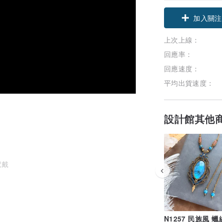
加入關注
上次上線：
回應率：
回應速度：
平均出貨速度：
設計館其他
配戴
N1257 民族風 
頭露出來的尺寸是會細過它本身的尺寸啊)