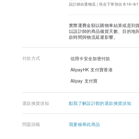
- 圖片中的商品可能會因光線及電腦螢幕顏色設計等不同
設計師自選物流 | 現在下單預估 8/16~8/1
[關於寄送]
香港地區
實際運費金額以購物車結算或是到
香港的客戶統一以順豐快遞發貨 (免運費)，客人於[順豐站] /
以設計師的商品備貨天數、目的地
取。
款時間與物流延遲影響。
下單前請選定你要的取貨地點，於下單時留言備註，謝謝
順豐站地址:
www.sf-express.com/hk/tc/dynamic_fu...
順豐速運服務中心地址
www.sf-express.com/hk/tc/dynam
付款方式
信用卡安全加密付款
順便智能櫃地址
www.sf-express.com/hk/tc/dynamic_fu
AlipayHK 支付寶香港
台灣 / 澳門 / 中國大陸 / 日本 / 泰國 / 新加坡 / 馬來西
可選用[香港郵政] 或 [順豐快遞(運費到付)]
Alipay 支付寶
[香港郵政] 是以空郵掛號方式寄出，可以追蹤郵件
其他地區
其他地區選用香港郵政，以空郵掛號方式寄出，可以追蹤
退款換貨須知
點我了解設計館的退款換貨須知
如有不清楚的地方，歡迎查詢啊~ ^^
問題回報
我要檢舉此商品
產地/製造方式
產地香港Misssheep手工製作