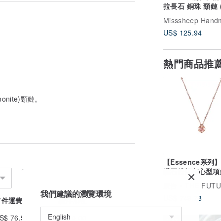
拉長石 銅珠 頸鏈 
長度)
Misssheep Hand
US$ 125.94
熱門商品推
泡泡紙保護)
nite)頸鏈。
度各有不同，掉落或會令石頭受損)
，所以不建議接觸熱水或化學物品 (請不
用清水或中性清潔液清洗，然後輕輕抹乾或
損耗
【Essence系列
有一種味道. 如果介意, 可以使用銅油擦拭
鑽石粉紅色心型項鍊
本身會有自帶的鏽點跟紋路唷! 但是並非每
14K 玫瑰金
廣告
THE FUTURE R
我們建議的瀏覽環境
貼及結尾，因此線的邊位或有小許變暗色，
US$ 749.78
首件運費
續件加收
同，也會有冰裂紋或棉霧等自然現象。
S$ 76.51
US$ 0.00
8 折