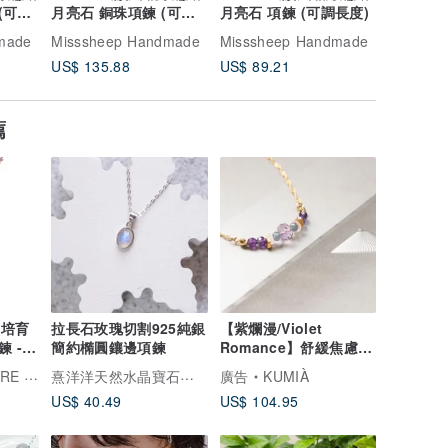
(可調
月亮石 銅珠項鍊 (可調
月亮石 項鍊 (可調長度)
月亮石 銅
長度)
長度)
made
Misssheep Handmade
Misssheep Handmade
Missshe
US$ 135.88
US$ 89.21
US$ 135
薦
】培育
拉長石玫瑰切割925純銀
【紫爛漫/Violet
 -
簡約橢圓鑲邊項鍊
Romance】舒緩焦慮愛
情加分 | 天然石 項鍊
熹洋洋天然水晶寶石銀飾
OCKS
廣告
KUMIÀ
US$ 40.49
US$ 104.95