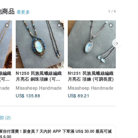
他商品
1 / 4
看更多
蠟線編織
N1250 民族風蠟線編織
N1251 民族風蠟線編織
N1256
(可調
月亮石 銅珠項鍊 (可調
月亮石 項鍊 (可調長度)
月亮石 銅
長度)
長度)
made
Misssheep Handmade
Misssheep Handmade
Missshe
US$ 135.88
US$ 89.21
US$ 135
 (2)
i 幫你付運費！新會員 7 天內於 APP 下單滿 US$ 30.00 最高可減
 6.00