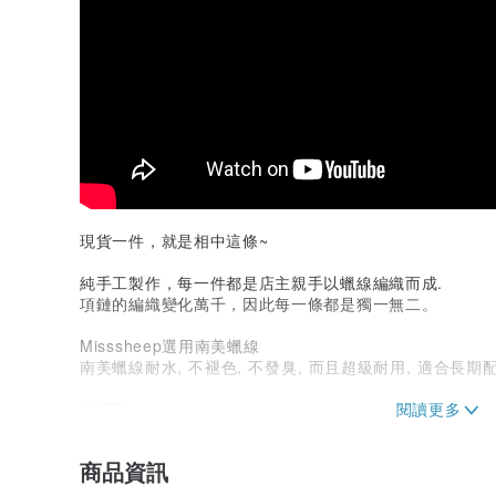
現貨一件，就是相中這條~
純手工製作，每一件都是店主親手以蠟線編織而成.
項鏈的編織變化萬千，因此每一條都是獨一無二。
Misssheep選用南美蠟線
南美蠟線耐水, 不褪色, 不發臭, 而且超級耐用, 適合長期
[材質]
- 蠟線
- 銅珠 / 木珠 / 太陽石珠 / 椰殼珠
商品資訊
- 菊石 (ammonite) 約 34x28mm
(這個是石頭的尺寸, 因為編織時線會包住石頭, 所以石