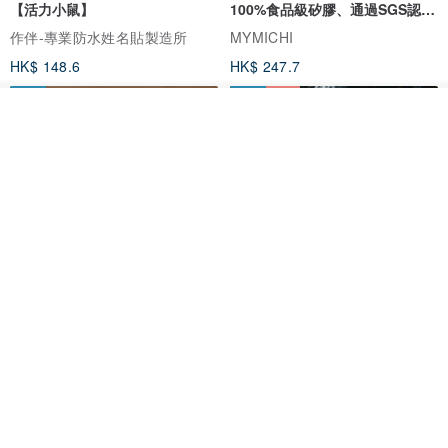
【活力小鼠】
100%食品級矽膠、通過SGS認證
安心使用
作伴-專業防水姓名貼製造所
MYMICHI
HK$ 148.6
HK$ 247.7
免運
免運
7 折
看其他商品
了解品牌
【哩皿生活】潔晶拉麵碗禮盒2入
純鈦方形便當盒 1.2L (鈦蓋款/矽
組 大碗 牛肉麵碗 蓋飯碗 食器
膠蓋款) 台灣製造
哩皿生活
TiANN鈦安 x TiKOBO鈦工坊
HK$ 398.5
HK$ 657.6
HK$ 939.3
免運
8 折