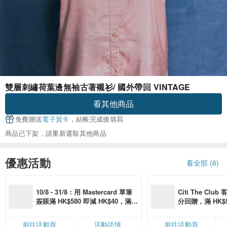
雙層刺繡荷葉邊無袖古著襯衫/ 國外帶回 VINTAGE
看其他商品
免費贈送
電子賀卡
，結帳完成後填寫
商品已下架，請重新選取其他商品
優惠活動
看全部 (6)
10/8 - 31/8：用 Mastercard 單筆
Citi The Club
簽賬滿 HK$580 即減 HK$40，滿 H
分回贈，滿 HK$580
K$2,500 即減 HK$300，星期五、
Coins（名額
六、日滿 HK$880 即減 HK$80（名
前往活動頁
活動詳情
前往活動頁