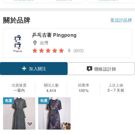
額有限，額滿即止，僅限「常用信
用卡」結帳）
關於品牌
逛設計品牌
乒乓古著 Pingpong
台灣
5
(603)
加入關注
聯絡設計師
出貨速度
關注人數
回應率
上次上線
一週內
3～7 天前
4,414
100%
免運
免運