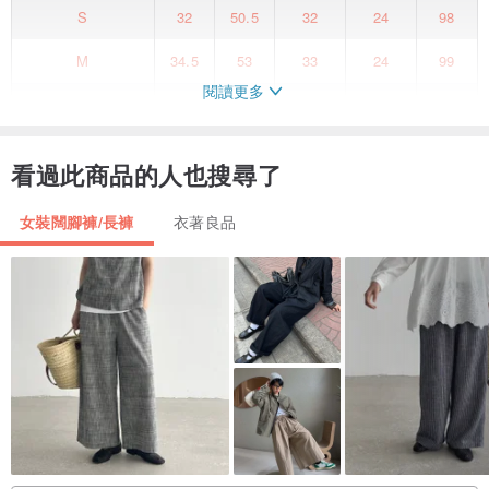
S
32
50.5
32
24
98
M
34.5
53
33
24
99
閱讀更多
L
37
55.5
34
25
100
XL
39.5
58
35
25.5
101
看過此商品的人也搜尋了
女裝闊腳褲/長褲
衣著良品
復古的乾燥玫瑰色，展現出獨特質感