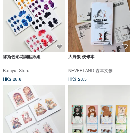
從企劃、布料選擇、生產，都是台灣製造。Made in Taiwan
Joliememe以輕復古、輕穿著帶出別出心裁的小設計。從企劃、生
產、品質確認，都由臺灣團隊聯手打造，從心出發，打造質感好穿
著。
繆斯色彩花園貼紙組
大野狼 便條本
Bumyul Store
NEVERLAND 森年文創
HK$ 28.6
HK$ 28.5