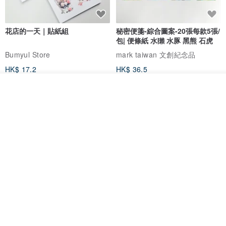
花店的一天｜貼紙組
秘密便箋-綜合圖案-20張每款5張/
包| 便條紙 水獺 水豚 黑熊 石虎
Bumyul Store
mark taiwan 文創紀念品
HK$ 17.2
HK$ 36.5
看其他商品
了解品牌
鬼屋貼紙包
秘密便箋-水獺/20張一包 | 便條紙
動物 水獺 筆記本 便箋 文具
Bumyul Store
mark taiwan 文創紀念品