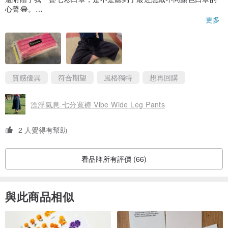
心聲😂。
另外，拉鍊底的布料，走路時稍微會刮大腿，建議可以裁剪成圓弧
更多
試穿報告：
的，或是改成不會磨的布料，會更完美喔！整體還是很滿意🥰
模特兒158CM/42KG，穿著S號適中
多納167CM/53KG，穿著M號適中
質感優異
符合期望
風格獨特
想再回購
材質說明：
100%聚酯纖維
漂浮氣息 七分寬褲 Vibe Wide Leg Pants
厚度適中的舒適材料
實物顏色較飽和
2 人覺得有幫助
洗滌與保養：
看品牌所有評價 (66)
放入洗衣袋，水溫30度以下洗滌
避免陽光曝曬
請勿烘乾
與此商品相似
產地：