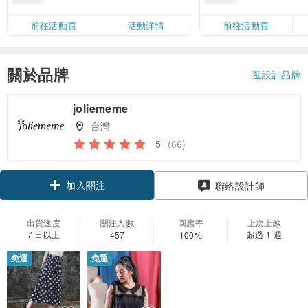
滿 HK$880 即減 HK$80（名額有
Coins（名額
限，額滿即止，僅限「常用信用
前往活動頁
活動詳情
前往活動頁
卡」結帳）
關於品牌
逛設計品牌
joliememe
台灣
5
(66)
加入關注
聯絡設計師
出貨速度
關注人數
回應率
上次上線
7 日以上
超過 1 週
457
100%
免運
免運