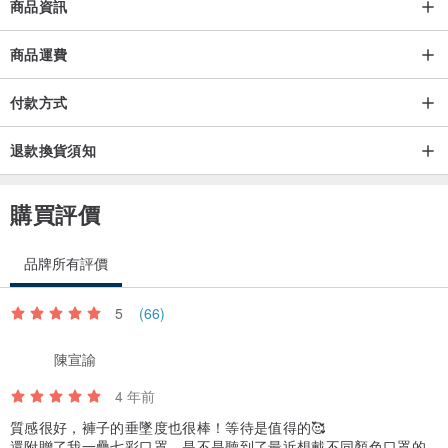
商品資訊
商品運費
付款方式
退款換貨須知
購買評價
品牌所有評價
5
(66)
顏色：
梅紅
陳宣諭
米白
4 年前
質感很好，褲子的垂墜度也很棒！等待是值得的🥰
版型：適中
還附贈了我一疊七彩口罩，是不是聽到了最近想戴不同顏色口罩的