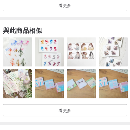
看更多
金質鈕釦，帶出微華麗感。
與此商品相似
側口袋
後腰鬆緊，穿著舒適不緊繃
看更多