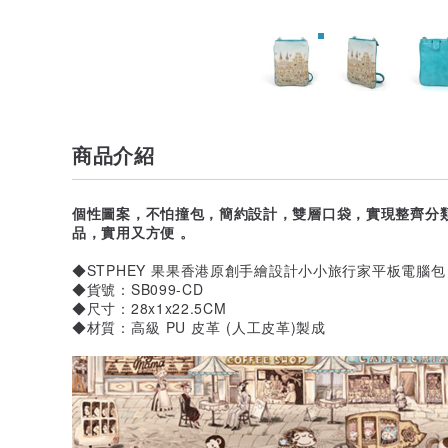
商品介紹
個性圖案，不怕撞包，簡約設計，雙層口袋，實現整齊分
品，實用又方便 。
◆STPHEY 果果香港原創手繪設計小小旅行家平板電腦包 i
◆貨號：SB099-CD
◆尺寸：28x1x22.5CM
◆材質：高級 PU 皮革 (人工皮革)製成