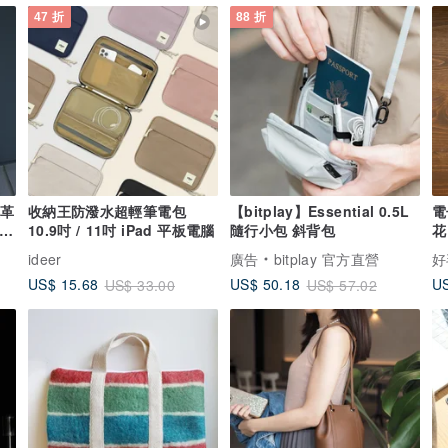
47 折
88 折
鞣革
收納王防潑水超輕筆電包
【bitplay】Essential 0.5L
電
磅
10.9吋 / 11吋 iPad 平板電腦
隨行小包 斜背包
花
ideer
廣告
bitplay 官方直營
好
US
US$ 15.68
US$ 50.18
US$ 33.00
US$ 57.02