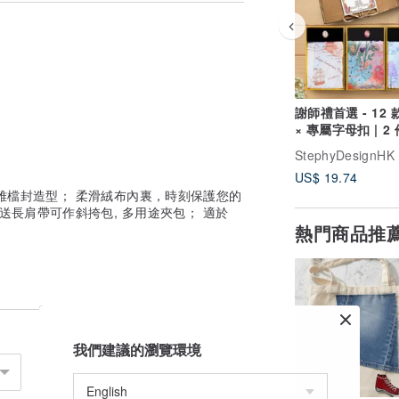
謝師禮首選 - 12
× 專屬字母扣 | 2 件以上
團購優惠
StephyDesignHK
US$ 19.74
雅檔封造型； 柔滑絨布內裏，時刻保護您的
送長肩帶可作斜挎包, 多用途夾包； 適於
熱門商品推
我們建議的瀏覽環境