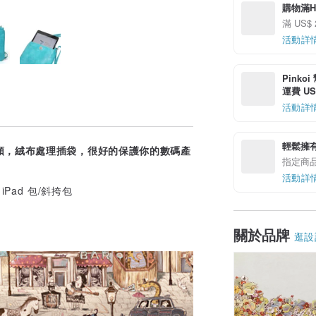
購物滿HK
滿 US$
活動詳
Pinko
運費 US$
活動詳
輕鬆擁
類，絨布處理插袋，很好的保護你的數碼產
指定商
活動詳
Pad 包/斜挎包
關於品牌
逛設