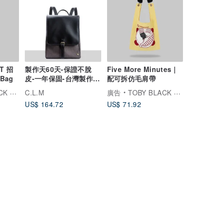
AT 招
製作天60天-保證不脫
Five More Minutes |
Bag
皮-一年保固-台灣製作-
配可拆仿毛肩帶
純素皮革－紳士學院包
托比小黑
C.L.M
廣告
TOBY BLACK 托比小黑
US$ 164.72
US$ 71.92