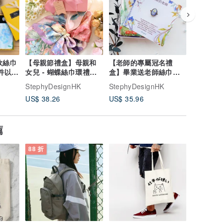
 款絲巾
【母親節禮盒】母親和
【老師的專屬冠名禮
【客製化
女兒 - 蝴蝶絲巾環禮盒
盒】畢業送老師絲巾配
畫絲巾扣禮
粉色繁花升級版
客製絲巾扣 禮盒
造心意禮
StephyDesignHK
StephyDesignHK
StephyD
US$ 38.26
US$ 35.96
US$ 10.
薦
88 折