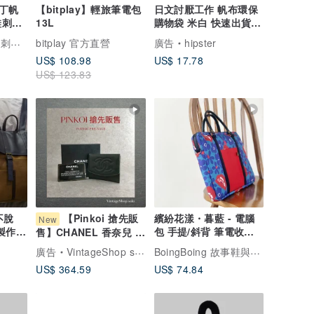
丁帆
【bitplay】輕旅筆電包
日文討厭工作 帆布環保
鞋刺繡
13L
購物袋 米白 快速出貨聖
ad
誕交換禮物托特包
刺繡館
bitplay 官方直營
廣告
hipster
US$ 108.98
US$ 17.78
US$ 123.83
不脫
【Pinkoi 搶先販
繽紛花漾・暮藍 - 電腦
New
製作-
包 手提/斜背 筆電收納
售】CHANEL 香奈兒 綠
包-
包 13-16吋 台灣製
色 經典 LOGO 羊皮 零
BoingBoing 故事鞋與童畫包
廣告
VintageShop solo 日本直送中古包專賣店
錢包 vintage 古著 old
US$ 364.59
US$ 74.84
bkk4v4