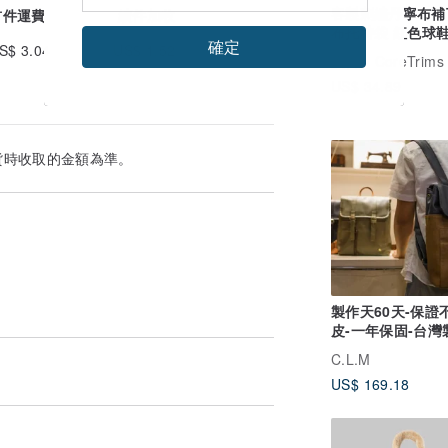
客製刺繡丹寧布補
首件運費
續件加收
布托特袋 紅色球
確定
S$ 3.04
US$ 1.52
購物袋 趣味設計 M
廣告
CoreTrims 
US$ 34.89
貨時收取的金額為準。
製作天60天-保證
皮-一年保固-台灣
純素皮革－旅行背
C.L.M
US$ 169.18