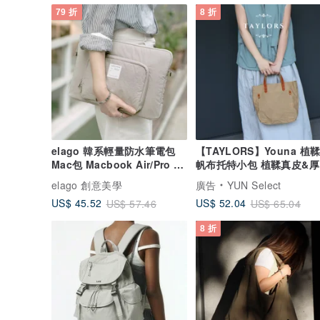
79 折
8 折
elago 韓系輕量防水筆電包
【TAYLORS】Youna 植
Mac包 Macbook Air/Pro 13
帆布托特小包 植鞣真皮&厚
吋 14吋 15
帆布
elago 創意美學
廣告
YUN Select
US$ 45.52
US$ 52.04
US$ 57.46
US$ 65.04
8 折