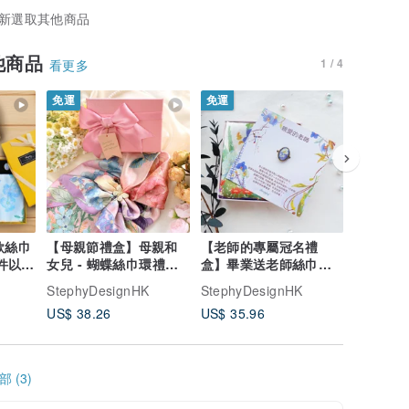
新選取其他商品
他商品
1 / 4
看更多
免運
免運
 款絲巾
【母親節禮盒】母親和
【老師的專屬冠名禮
【客製化
女兒 - 蝴蝶絲巾環禮盒
盒】畢業送老師絲巾配
畫絲巾扣禮
粉色繁花升級版
客製絲巾扣 禮盒
造心意禮
StephyDesignHK
StephyDesignHK
StephyD
US$ 38.26
US$ 35.96
US$ 10.
 (3)