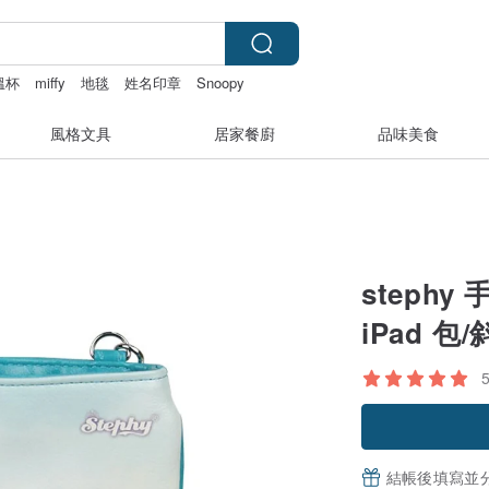
溫杯
miffy
地毯
姓名印章
Snoopy
風格文具
居家餐廚
品味美食
steph
iPad 包
結帳後填寫並