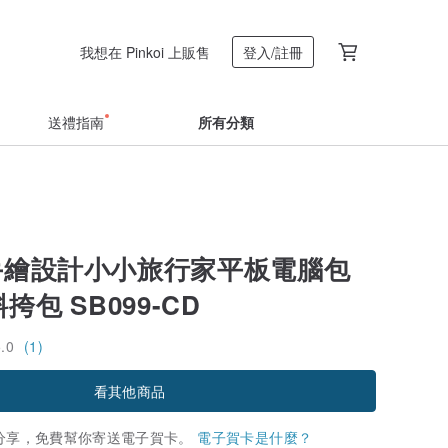
我想在 Pinkoi 上販售
登入/註冊
送禮指南
所有分類
y 手繪設計小小旅行家平板電腦包
/斜挎包 SB099-CD
5.0
(1)
看其他商品
分享，免費幫你寄送電子賀卡。
電子賀卡是什麼？