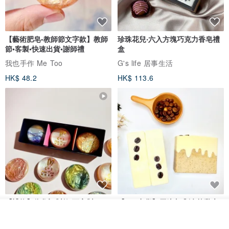
【藝術肥皂-教師節文字款】教師
珍珠花兒‧六入方塊巧克力香皂禮
節•客製•快速出貨•謝師禮
盒
我也手作 Me Too
G's life 居事生活
HK$ 48.2
HK$ 113.6
【禮物】為您訂製款•可客製
【24h出貨】原粹咖啡∣杏核乳木
•LOGO•文字•胺基酸寶石皂
蜂蜜牛奶皂 畢業禮物 謝師禮盒
看其他商品
了解品牌
我也手作 Me Too
Wow Hsu 哇許創意皂研室