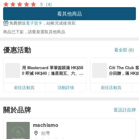
5
(4)
看其他商品
免費贈送
電子賀卡
，結帳完成後填寫
商品已下架，請重新選取其他商品
優惠活動
看全部 (6)
用 Mastercard 單筆簽賬滿 HK$58
Citi The Club
0 即減 HK$40；逢星期五、六、日
分回贈，滿 HK$580
滿 HK$880 即減 HK$80（名額有
Coins（名額
限，額滿即止，僅限「常用信用
前往活動頁
活動詳情
前往活動頁
卡」結帳）
關於品牌
逛設計品牌
machismo
台灣