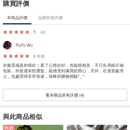
購買評價
胸寬:138cm
本商品評價
品牌所有評價
衣長:72cm
袖長:32.5cm
5
(4)
袖口寬:64cm
PoPo Wu
Model 身高:180cm / 體重:73kg
6 年前
衣服質感真的很好！看了心情好好，包裝很精美，不只先用紙仔細
產地/製造方式
包裝，外面還有防塵套。能感受到滿買的用心，另外，在退貨處理
日本A級面料選用 / 台灣百貨專櫃團隊製作
上，也處理得非常快速，很棒的購物經驗^_^
看本商品所有評價 (4)
與此商品相似
95 折