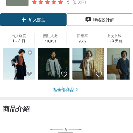
5
(2,397)
領優惠券
聯絡設計師
加入關注
出貨速度
關注人數
回應率
上次上線
1～3 日
1～3 天前
10,851
96%
逛全部商品
商品介紹