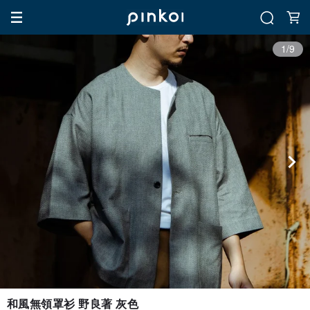
1/9
和風無領罩衫 野良著 灰色