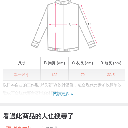
尺寸
B
胸寬
(cm)
C
衣長
(cm)
D
袖長
(cm)
單一尺寸
138
72
32.5
以日本自古的工作服"野良著"為設計基礎，融合現代元素加以簡單改
造成符合現代都會著用的外搭逸品。
閱讀更多
棉，麻，羊毛等天然素材混紡，親膚透氣
和風寬鬆視覺款式設計，簡約舒適
看過此商品的人也搜尋了
百搭灰色選色，適合因應各種正式與非正式場合，
無季節約束，適合微涼季節與夏日冷房對策。
男裝外套/大衣
衣著良品