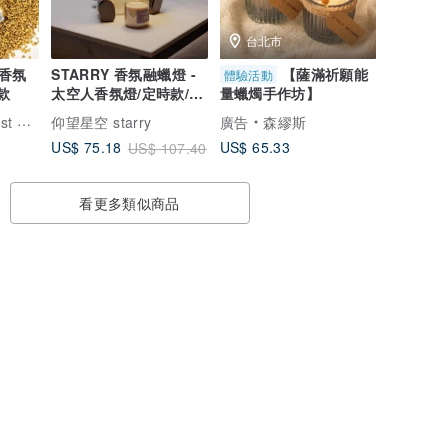
台北市
香氛
STARRY 香氛融蠟燈 -
【薩滿祈願能
體驗活動
8款
太空人香氛燈/定時款/調
量蠟燭手作坊】
光款/小夜燈
香氛森林
仰望星空 starry
廣告
森繆斯
US$ 65.33
US$ 75.18
US$ 107.40
看更多類似商品