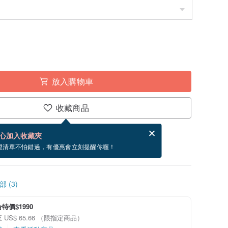
放入購物車
收藏商品
分享，免費幫你寄送電子賀卡。
電子賀卡是什麼？
心加入收藏夾
內出貨。（不包含週五到週日）
望清單不怕錯過，有優惠會立刻提醒你喔！
 (3)
特價$1990
 US$ 65.66 （限指定商品）