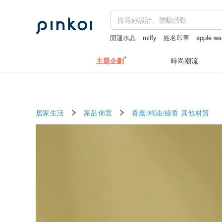
開運水晶
miffy
姓名印章
apple w
地毯
主題企劃
時尚潮流
居家生活
家品佈置
香薰/精油/線香
其他材質