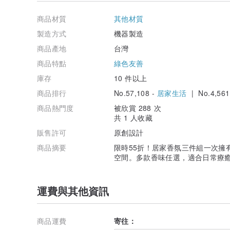
商品材質
其他材質
製造方式
機器製造
商品產地
台灣
商品特點
綠色友善
庫存
10 件以上
商品排行
No.57,108 -
居家生活
| No.4,561
商品熱門度
被欣賞 288 次
共 1 人收藏
販售許可
原創設計
商品摘要
限時55折！居家香氛三件組一次擁
空間。多款香味任選，適合日常療
運費與其他資訊
商品運費
寄往：