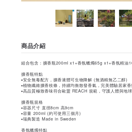
商品介紹
組合包含：擴香瓶200ml x1+香氛蠟燭65g x1+香氛精油10
擴香瓶特點
▪️安全無毒配方，擴香液體可生物降解 (無酒精無乙二醇)
▪️植物纖維擴香枝條，持續均衡散發香氣，完美體驗居家香
▪️高品質極致香味符合歐盟 REACH 規範，守護人體與地
擴香瓶規格
▪️容器尺寸 直徑8cm 高9cm
▪️容量 200ml (約可使用三個月)
▪️瑞典製造 Made in Sweden
香氛蠟燭特點