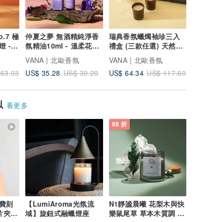
.7 極
仲夏之夢 無酒精純淨香
瑞典香氛蠟燭袖珍三入
Soothi
 -
氛精油10ml - 溫柔花果
禮盒 (三款任選) 天然植
獅 香氛蠟
調
物蠟
柑橘調
VANA | 北歐香氛
VANA | 北歐香氛
VANA |
US$ 57.
US$ 35.28
US$ 64.34
63.03
US$ 39.20
US$ 117.60
似
看更多
88 折
費刻
【LumiAroma光氛流
N1靜謐晨曦 花梨木與快
片夾/
域】旋鈕式融蠟燈座
樂鼠尾草 草本木質調 木