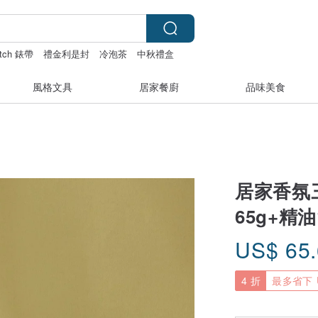
atch 錶帶
禮金利是封
冷泡茶
中秋禮盒
風格文具
居家餐廚
品味美食
居家香氛三
65g+精油
US$
65
4 折
最多省下 U