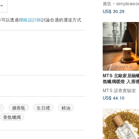
卡夾 胡桃木 似顏
廣告
simplewoo
US$ 30.29
你可以透過
聯絡設計師
討論合適的運送方式
MTS 北歐家居融
氛蠟燭暖燈 入厝禮
調光定時 可調高
MTS 諾香實驗室
US$ 44.10
香
擴香瓶
生日禮
精油
香氛蠟燭