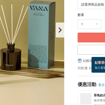
數量
結帳後填寫並
點擊愛
付款後 24 小時
加入慾
優惠活動
看全部
香氛組合
每件降至