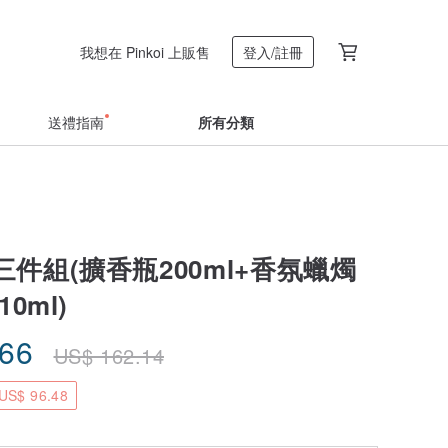
我想在 Pinkoi 上販售
登入/註冊
送禮指南
所有分類
件組(擴香瓶200ml+香氛蠟燭
10ml)
.66
US$
162.14
S$ 96.48