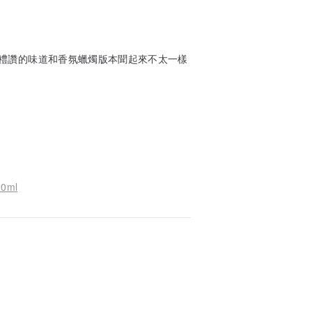
禮讚的味道和香氛蠟燭版本聞起來不太一樣
0ml