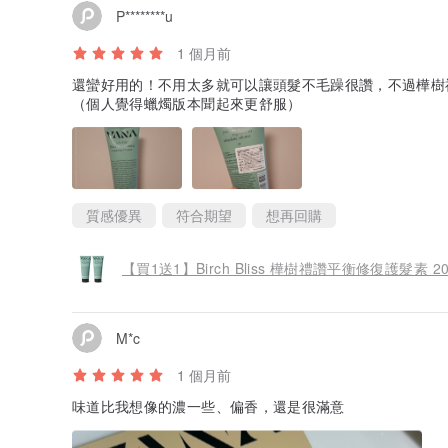
P********u
1 個月前
還蠻好用的！不用太多就可以讓頭髮不毛躁很讚，不過樺樹
（個人覺得蠟燭版本聞起來更舒服）
質感優異
符合期望
想再回購
【買1送1】Birch Bliss 樺樹禮讚平衡修復護髮素 20
M*c
1 個月前
味道比我想像的濃一些、偏香，還是很滿意