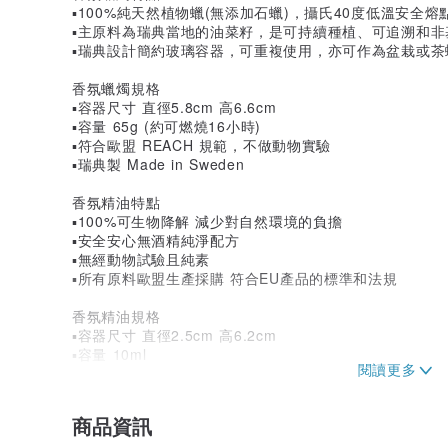
▪️100%純天然植物蠟(無添加石蠟)，攝氏40度低溫安全
▪️主原料為瑞典當地的油菜籽，是可持續種植、可追溯和
▪️瑞典設計簡約玻璃容器，可重複使用，亦可作為盆栽或
香氛蠟燭規格
▪️容器尺寸 直徑5.8cm 高6.6cm
▪️容量 65g (約可燃燒16小時)
▪️符合歐盟 REACH 規範，不做動物實驗
▪️瑞典製 Made in Sweden
香氛精油特點
▪️100%可生物降解 減少對自然環境的負擔
▪️安全安心無酒精純淨配方
▪️無經動物試驗且純素
▪️所有原料歐盟生產採購 符合EU產品的標準和法規
香氛精油規格
▪️容器尺寸 直徑2.5cm 高6.2cm
▪️容量 10ml
▪️瑞典製造
商品資訊