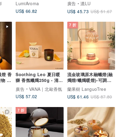
繪
芯香氛蠟燭
d
LumiAroma
廣告
漉LU
US$ 66.82
US$ 45.73
US$ 51.67
7 折
蠟燈 香
Soothing Leo 夏日暖
流金玻璃原木融蠟燈(融
物 可
獅 香氛蠟燭250g - 清新
燭燈/蠟燭暖燈)-可調光
度
柑橘調
可調高度
廣告
VANA | 北歐香氛
蘭果樹 LanguoTree
US$ 57.02
US$ 61.46
US$ 87.80
7 折