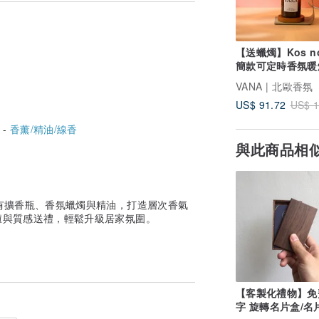
【送蠟燭】Kos no
簡款可定時香氛暖燈
溫暖灰 可調光
VANA | 北歐香氛
US$ 91.72
US$ 1
 -
香薰/精油/線香
與此商品相
有擴香瓶、香氛蠟燭與精油，打造層次香氣
癒與質感送禮，輕鬆升級居家氛圍。
【客製化禮物】免
字 旋轉名片盒/名