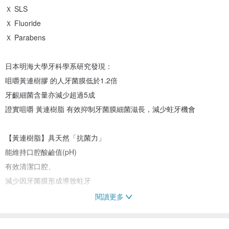
Ｘ SLS
Ｘ Fluoride
Ｘ Parabens
日本明海大學牙科學系研究發現：
咀嚼黃連樹膠 的人牙菌膜低於1.2倍
牙齦細菌含量亦減少超過5成
證實咀嚼 黃連樹脂 有效抑制牙菌膜細菌滋長，減少蛀牙機會
【黃連樹脂】具天然「抗菌力」
能維持口腔酸鹼值(pH)
有效清潔口腔、
減少因牙菌膜形成導致蛀牙
閱讀更多
產地 : 希臘