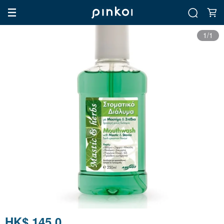
1/1
HK$ 145.0