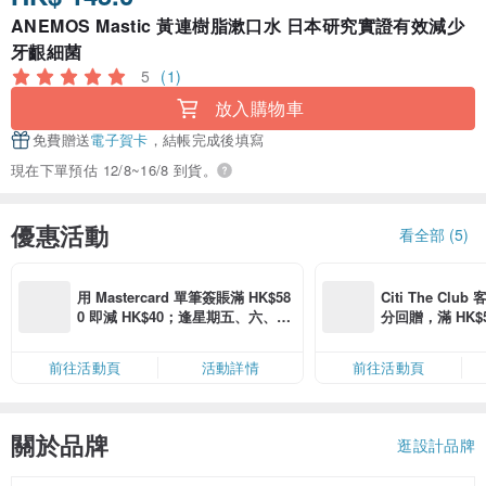
ANEMOS Mastic 黃連樹脂漱口水 日本研究實證有效減少
牙齦細菌
5
(1)
放入購物車
免費贈送
電子賀卡
，結帳完成後填寫
現在下單預估 12/8~16/8 到貨。
優惠活動
看全部 (5)
用 Mastercard 單筆簽賬滿 HK$58
Citi The Club
0 即減 HK$40；逢星期五、六、日
分回贈，滿 HK$580
滿 HK$880 即減 HK$80（名額有
Coins（名額
限，額滿即止，僅限「常用信用
前往活動頁
活動詳情
前往活動頁
卡」結帳）
關於品牌
逛設計品牌