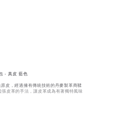
瑞典原皮，經過擁有傳統技術的丹麥製革商鞣
拉張皮革的手法，讓皮革成為有著獨特風味
2WAY使用方式，就是懷舊感復古包的魅