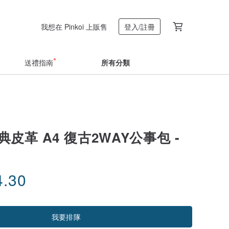
我想在 Pinkoi 上販售
登入/註冊
送禮指南
所有分類
瑞典皮革 A4 復古2WAY公事包 -
4.30
我要排隊