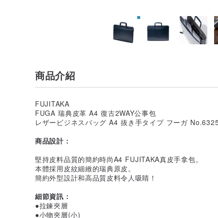
商品介紹
FUJITAKA
FUGA 瑞典皮革 A4 復古2WAY公事包
レザービジネスバッグ A4 抜き手タイプ フーガ No.6325
商品設計：
堅持皮料品質的簡約時尚A4 FUJITAKA真皮手拿包。
本體採用皮紋細緻的瑞典原皮。
簡約外型設計和高品質皮料令人吸睛！
細節資訊：
●拉鍊夾層
●小物夾層(小)