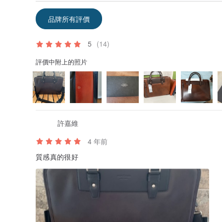
力之處。
品牌所有評價
各種場合都能優雅登場
皮料有著馬臀皮似的滑順質地，包型有著四角形流線的FUJ
5
(14)
男性。
評價中附上的照片
許嘉維
4 年前
質感真的很好