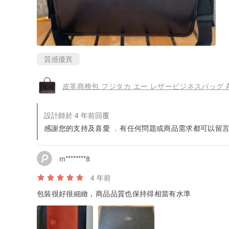
質感優異
皮革商務包 フジタカ エー レザービジネスバッグ A
設計師於 4 年前回覆
感謝您的支持及喜愛 ﹐有任何問題或商品需求都可以留言
m********8
4 年前
包裝很好很細緻，商品品質也保持得相當有水準