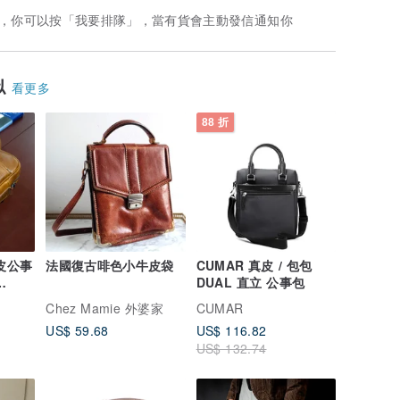
，你可以按「我要排隊」，當有貨會主動發信通知你
似
看更多
88 折
真皮公事
法國復古啡色小牛皮袋
CUMAR 真皮 / 包包
DUAL 直立 公事包
e -
Chez Mamie 外婆家
CUMAR
US$ 59.68
US$ 116.82
US$ 132.74