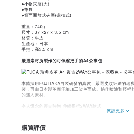
●小物夾層(大)
●筆袋
●背面開放式夾層(磁扣式)
重量：740g
尺寸：37 x27 x 3.5 cm
材質：牛皮
生產地：日本
手把：高3.5 cm
嚴選素材所製作的可伸縮把手的A4公事包
本體採用FUJITAKA自製研發的真皮，嚴選皮紋細緻的
製，再由日本製革商仔細加工染色而成。施作噴油和輕輕
的迷人素材。
令人懷念的復古時尚 伸縮提把2WAY款式
購買評價
堅持使用高品質素材並融合極簡流行設計，可以裸拿和手提