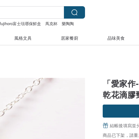
fujihoro富士琺瑯保鮮盒
馬克杯
樂陶陶
風格文具
居家餐廚
品味美食
「愛家作-
乾花滴膠
結帳後填寫並
商品已下架，請重