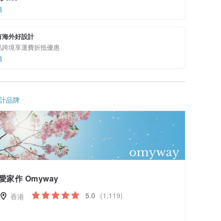
情
有海外好設計
品跨境享運費折抵優惠
情
計品牌
愛家作 Omyway
5.0
(1,119)
香港