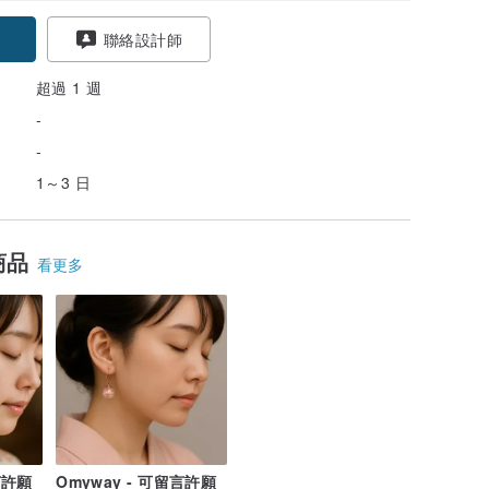
聯絡設計師
超過 1 週
-
-
1～3 日
商品
看更多
言許願
Omyway - 可留言許願