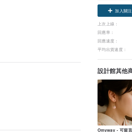
加入關注
上次上線：
回應率：
回應速度：
平均出貨速度：
設計館其他
Omyway - 可留