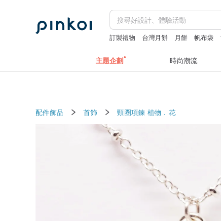
訂製禮物
台灣月餅
月餅
帆布袋
apple watch 錶帶
主題企劃
時尚潮流
配件飾品
首飾
頸圈項鍊
植物．花