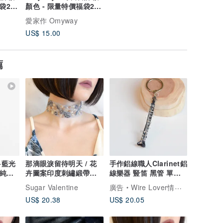
福袋2件
顏色 - 限量特價福袋2件
裝耳夾
愛家作 Omyway
US$ 15.00
薦
A+藍光
那滴眼淚留待明天 / 花
手作鋁線職人Clarinet鋁
5純銀
卉圖案印度刺繡緞帶頸
線樂器 豎笛 黑管 單簧
)
飾 SV612
管 交換禮物 耶誕
Sugar Valentine
廣告
Wire Lover情鋁線藝術工作室
US$ 20.38
US$ 20.05