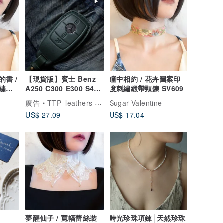
書 /
【現貨版】賓士 Benz
瞳中相約 / 花卉圖案印
繡蕾
A250 C300 E300 S400
度刺繡緞帶頸鍊 SV609
CLA CLS汽車鑰匙皮套
廣告
TTP_leathers 波賽頓手工皮件
Sugar Valentine
US$ 27.09
US$ 17.04
夢醒仙子 / 寬幅蕾絲裝
時光珍珠項鍊│天然珍珠