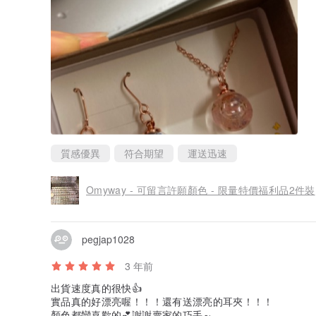
質感優異
符合期望
運送迅速
Omyway - 可留言許願顏色 - 限量特價福利品2件裝
pegjap1028
3 年前
出貨速度真的很快👍
實品真的好漂亮喔！！！還有送漂亮的耳夾！！！
顏色都蠻喜歡的💕謝謝賣家的巧手～