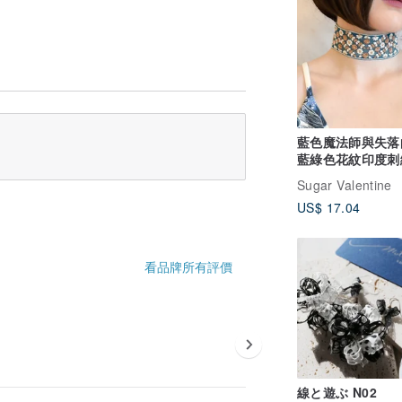
藍色魔法師與失落的
藍綠色花紋印度刺
絲頸鍊 SV627
Sugar Valentine
US$ 17.04
看品牌所有評價
線と遊ぶ N02