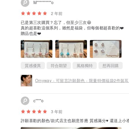
M**********o
2 年前
已是第三次購買？忘了，但至少三次😆
真的超喜歡這個系列，雖然是福袋，但每個都超喜歡的❤️
贈品也是❤️
質感優異
符合期望
風格獨特
想再回購
Omyway - 可留言許願顏色 - 限量特價福袋2件裝
c****o
3 年前
許願喜歡的顏色/款式店主也願意答應 質感滿分♥️ 還送上