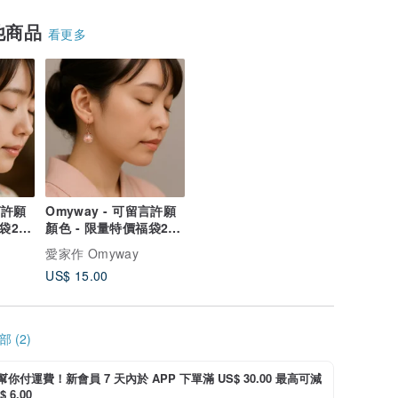
他商品
看更多
言許願
Omyway - 可留言許願
福袋2件
顏色 - 限量特價福袋2件
裝耳夾
愛家作 Omyway
US$ 15.00
 (2)
i 幫你付運費！新會員 7 天內於 APP 下單滿 US$ 30.00 最高可減
 6.00