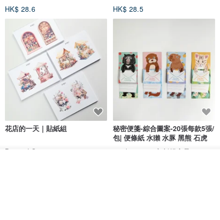
HK$ 28.6
HK$ 28.5
花店的一天｜貼紙組
秘密便箋-綜合圖案-20張每款5張/
包| 便條紙 水獺 水豚 黑熊 石虎
Bumyul Store
mark taiwan 文創紀念品
我要訂製
HK$ 17.2
HK$ 36.5
加入收藏
了解品牌