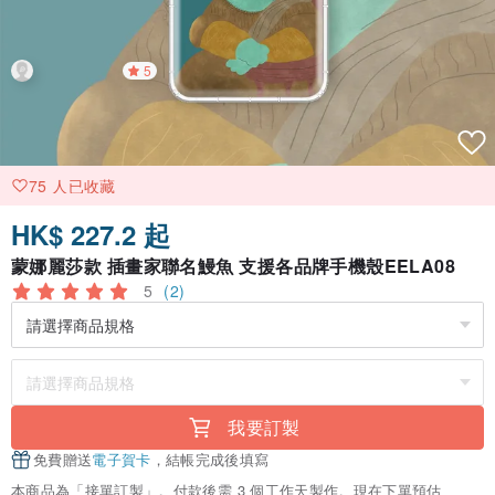
5
75 人已收藏
HK$ 227.2 起
蒙娜麗莎款 插畫家聯名鰻魚 支援各品牌手機殼EELA08
5
(2)
我要訂製
免費贈送
電子賀卡
，結帳完成後填寫
本商品為「接單訂製」。付款後需 3 個工作天製作。現在下單預估