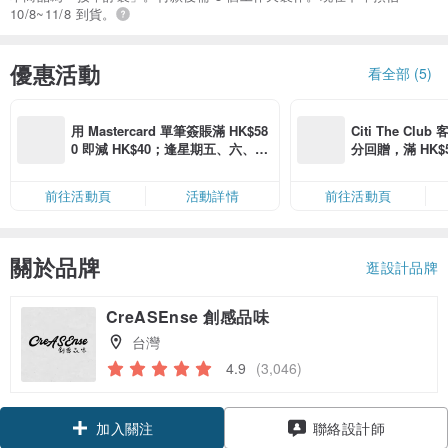
10/8~11/8 到貨。
優惠活動
看全部 (5)
用 Mastercard 單筆簽賬滿 HK$58
Citi The Club
0 即減 HK$40；逢星期五、六、日
分回贈，滿 HK$580
滿 HK$880 即減 HK$80（名額有
Coins（名額
限，額滿即止，僅限「常用信用
前往活動頁
活動詳情
前往活動頁
卡」結帳）
關於品牌
逛設計品牌
CreASEnse 創感品味
台灣
4.9
(3,046)
領優惠券
聯絡設計師
加入關注