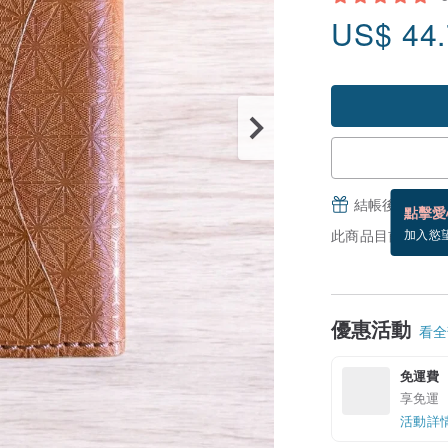
US$
44
結帳後填寫並
點擊愛
此商品目前沒現貨
加入慾
優惠活動
看全部
免運費
享免運
活動詳