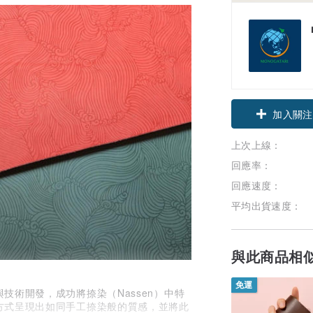
加入關注
上次上線：
回應率：
回應速度：
平均出貨速度：
與此商品相
免運
術開發，成功將捺染（Nassen）中特
方式呈現出如同手工捺染般的質感，並將此