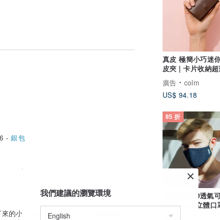
友禪染與型友禪。此技法是將染料溶解於糊
真皮 極簡小巧迷
皮夾 | 卡片收納
彷彿素色一般」，能欣賞到其獨特且富有變
夾 | 植鞣革
廣告
colm
US$ 94.18
85 折
6 -
銀包
我們建議的瀏覽環境
最暢銷款3D透氣
可洗125次立體口
下來的小紋圖案壓印在皮革上，隨著觀看角
罩掛繩口
NanoFit