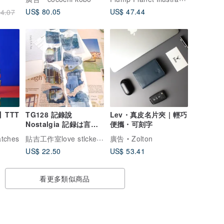
US$ 80.05
US$ 47.44
4.07
y】TTT
TG128 記錄說
Lev・真皮名片夾 | 輕巧
Nostalgia 記録は言う /
便攜・可刻字
裝飾膠帶
貼吉工作室love stlcker studlo 1010
atches
廣告
Zolton
US$ 22.50
US$ 53.41
看更多類似商品