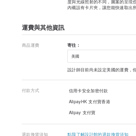
度與光線照射的不同，圖案的呈現
內襯設有卡片夾，讓您能快速取出
運費與其他資訊
商品運費
寄往：
美國
設計師目前尚未設定美國的運費，
■內襯卡片夾具備防盜刷功能，輕巧耐用
付款方式
信用卡安全加密付款
此款卡片夾在全球累計銷售已超過200萬個，讓您安心使
AlipayHK 支付寶香港
Alipay 支付寶
退款換貨須知
點我了解設計館的退款換貨須知