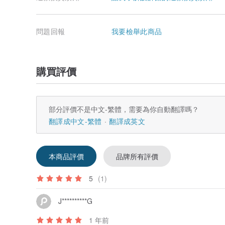
問題回報
我要檢舉此商品
購買評價
部分評價不是中文-繁體，需要為你自動翻譯嗎？
翻譯成中文-繁體
翻譯成英文
■卡片取出僅需2秒！實現快速結帳
只需按下側邊按鈕，卡片便會如階梯般彈出，讓您在結帳
本商品評價
品牌所有評價
5
(1)
J**********G
1 年前