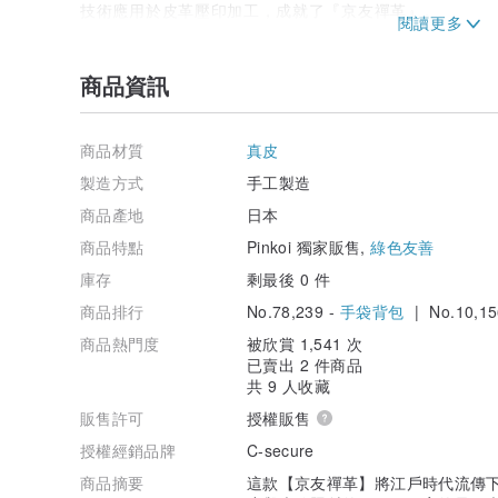
技術應用於皮革壓印加工，成就了『京友禪革』。
※何謂捺染(Nassen)？
這是日本自古流傳下來的歷史悠久的染織技法，廣泛用於
商品資訊
狀物中，再以色糊在布料上印製圖案。
■皮革圖案的呈現會因觀看角度與光線照射而異
商品材質
真皮
「江戶小紋」以其細緻、纖細的單色染色紋樣，被譽為「
化的表情。
製造方式
手工製造
商品產地
日本
商品特點
Pinkoi 獨家販售,
綠色友善
庫存
剩最後 0 件
商品排行
No.78,239 -
手袋背包
| No.10,15
商品熱門度
被欣賞 1,541 次
已賣出 2 件商品
共 9 人收藏
販售許可
授權販售
授權經銷品牌
C-secure
商品摘要
這款【京友禪革】將江戶時代流傳