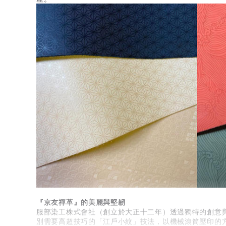
『京友禪革』的美麗與堅韌
服部染工株式會社（創立於大正十二年）透過獨特的創意與技
別需要高超技巧的「江戶小紋」技法，以機械滾筒壓印的