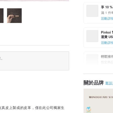
享 10 %
滿 1 件
活動詳
Pinko
運費 US$
活動詳
輕鬆擁
確。
指定商
活動詳
。
關於品牌
逛設
在真皮上製成的皮革，僅在此公司獨家生