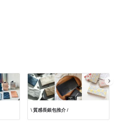
\ 質感長銀包推介 /
護照套