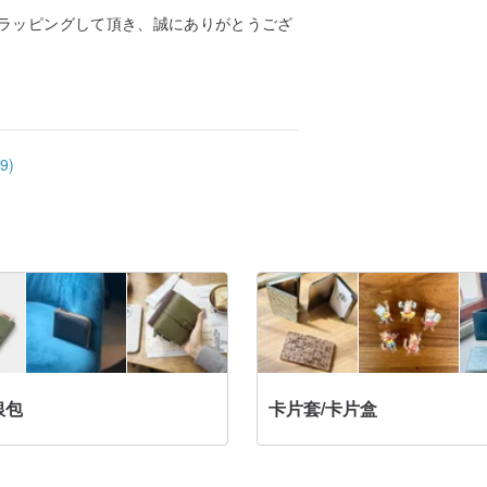
ラッピングして頂き、誠にありがとうござ
9)
銀包
卡片套/卡片盒
無現金支付愛好者」、「長夾愛用者的第二個