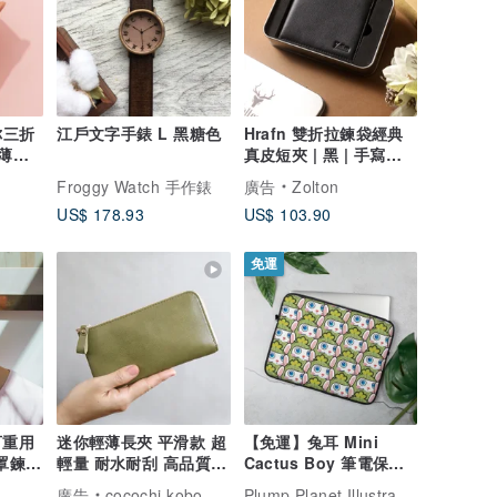
你三折
江戶文字手錶 L 黑糖色
Hrafn 雙折拉鍊袋經典
超薄短
真皮短夾 | 黑 | 手寫刻
字可
Froggy Watch 手作錶
廣告
Zolton
US$ 178.93
US$ 103.90
免運
可重用
迷你輕薄長夾 平滑款 超
【免運】兔耳 Mini
罩鍊口
輕量 耐水耐刮 高品質
Cactus Boy 筆電保護
日本製 人工皮革
套 - 適合13寸15寸
Plump Planet Illustration
廣告
cocochi kobo