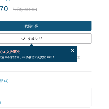
.70
US$
49.66
我要排隊
收藏商品
分享，免費幫你寄送電子賀卡。
電子賀卡是什麼？
心加入收藏夾
，你可以按「我要排隊」，當有貨會主動發信通知你
望清單不怕錯過，有優惠會立刻提醒你喔！
 (4)
情