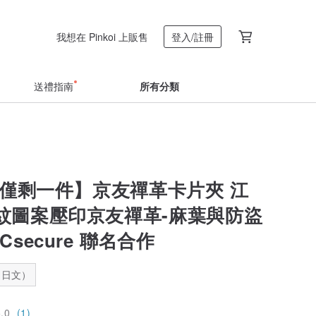
我想在 Pinkoi 上販售
登入/註冊
送禮指南
所有分類
 僅剩一件】京友禪革卡片夾 江
紋圖案壓印京友禪革-麻葉與防盜
Csecure 聯名合作
：日文）
5.0
(1)