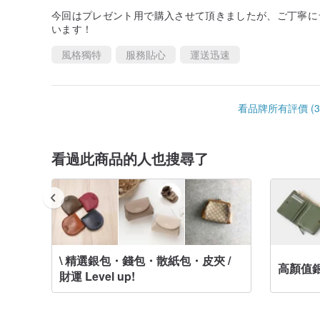
今回はプレゼント用で購入させて頂きましたが、ご丁寧に
います！
風格獨特
服務貼心
運送迅速
看品牌所有評價 (3
看過此商品的人也搜尋了
\ 精選銀包・錢包・散紙包・皮夾 /
■告別卡片過多導致錢包鼓脹的「爆滿錢包」
高顏值
財運 Level up!
錢包厚度僅17mm，卻能收納8至12張卡片。推薦給「
錢包」。