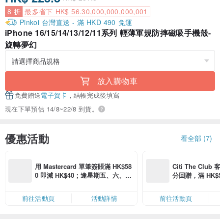
8 折
最多省下 HK$ 56.30,000,000,000,001
Pinkoi 台灣直送 - 滿 HKD 490 免運
iPhone 16/15/14/13/12/11系列 輕薄軍規防摔磁吸手機殼-
旋轉夢幻
放入購物車
免費贈送
電子賀卡
，結帳完成後填寫
現在下單預估 14/8~22/8 到貨。
優惠活動
看全部 (7)
用 Mastercard 單筆簽賬滿 HK$58
Citi The Club
0 即減 HK$40；逢星期五、六、日
分回贈，滿 HK$580
滿 HK$880 即減 HK$80（名額有
Coins（名額
限，額滿即止，僅限「常用信用
前往活動頁
活動詳情
前往活動頁
卡」結帳）