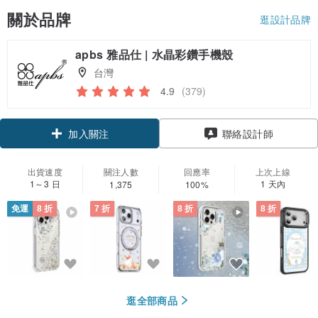
關於品牌
逛設計品牌
apbs 雅品仕 | 水晶彩鑽手機殼
台灣
4.9
(379)
領優惠券
聯絡設計師
加入關注
出貨速度
關注人數
回應率
上次上線
1～3 日
1 天內
1,375
100%
免運
8 折
7 折
8 折
8 折
逛全部商品